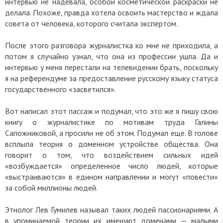
интервью не надевала, особой косметической раскраски не
делала. Похоже, правда хотела освоить мастерство и ждала
совета от человека, которого считала экспертом.
После этого разговора журналистка ко мне не приходила, а
потом я случайно узнал, что она из профессии ушла. Да и
интервью у меня перестали на телевидении брать, поскольку
я на референдуме за предоставление русскому языку статуса
государственного «засветился».
Вот написал этот пассаж и подумал, что это же я пишу свою
книгу о журналистике по мотивам труда Галины
Сапожниковой, а просили не об этом. Подумал еще. В голове
всплыла теория о доменном устройстве общества. Она
говорит о том, что воздействием сильных идей
«возбуждается» определенное число людей, которые
«выстраиваются» в едином направлении и могут «повести»
за собой миллионы людей.
Этнолог Лев Гумилев называл таких людей пассионариями. А
в упоминаемой теории их именуют доменами — малыми