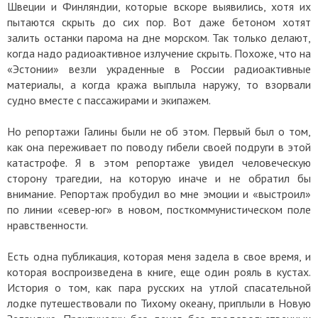
Швеции и Финляндии, которые вскоре выявились, хотя их
пытаются скрыть до сих пор. Вот даже бетоном хотят
залить останки парома на дне морском. Так только делают,
когда надо радиоактивное излучение скрыть. Похоже, что на
«Эстонии» везли украденные в России радиоактивные
материалы, а когда кража выплыла наружу, то взорвали
судно вместе с пассажирами и экипажем.
Но репортажи Галины были не об этом. Первый был о том,
как она переживает по поводу гибели своей подруги в этой
катастрофе. Я в этом репортаже увидел человеческую
сторону трагедии, на которую иначе и не обратил бы
внимание. Репортаж пробудил во мне эмоции и «выстроил»
по линии «север-юг» в новом, посткоммунистическом поле
нравственности.
Есть одна публикация, которая меня задела в свое время, и
которая воспроизведена в книге, еще один рояль в кустах.
История о том, как пара русских на утлой спасательной
лодке путешествовали по Тихому океану, приплыли в Новую