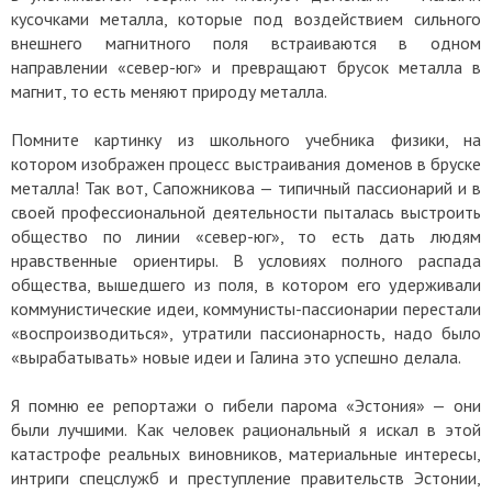
кусочками металла, которые под воздействием сильного
внешнего магнитного поля встраиваются в одном
направлении «север-юг» и превращают брусок металла в
магнит, то есть меняют природу металла.
Помните картинку из школьного учебника физики, на
котором изображен процесс выстраивания доменов в бруске
металла! Так вот, Сапожникова — типичный пассионарий и в
своей профессиональной деятельности пыталась выстроить
общество по линии «север-юг», то есть дать людям
нравственные ориентиры. В условиях полного распада
общества, вышедшего из поля, в котором его удерживали
коммунистические идеи, коммунисты-пассионарии перестали
«воспроизводиться», утратили пассионарность, надо было
«вырабатывать» новые идеи и Галина это успешно делала.
Я помню ее репортажи о гибели парома «Эстония»
—
они
были лучшими. Как человек рациональный я искал в этой
катастрофе реальных виновников, материальные интересы,
интриги спецслужб и преступление правительств Эстонии,