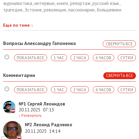
журналистика
,
интервью
,
книги
,
репортаж
,
русский язык
,
трагедия
,
Эстония
,
революция
,
пассионарии
,
большевики
Еще по теме
↓
Вопросы Александру Гапоненко
СВЕРНУТЬ ВСЕ
ПОКАЗАТЬ ВСЕ
1 ЧАС
2 ЧАСА
6 ЧАСОВ
СУТКИ
Комментарии
СВЕРНУТЬ ВСЕ
ПОКАЗАТЬ ВСЕ
1 ЧАС
2 ЧАСА
6 ЧАСОВ
СУТКИ
№1
Сергей Леонидов
20.11.2025
07:13
↓
Развернуть
№2
Леонид Радченко
20.11.2025
14:14