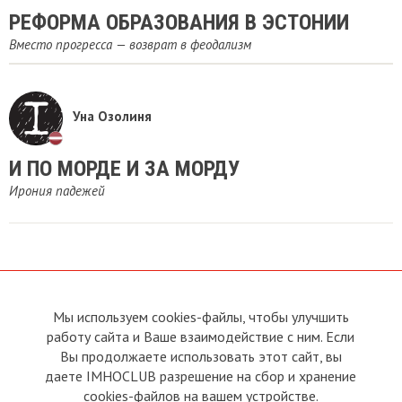
​РЕФОРМА ОБРАЗОВАНИЯ В ЭСТОНИИ
Вместо прогресса — возврат в феодализм
Уна Озолиня
И ПО МОРДЕ И ЗА МОРДУ
Ирония падежей
Мы используем cookies-файлы, чтобы улучшить
О сайте
Прямая связь с
Председателем
работу сайта и Ваше взаимодействие с ним. Если
Устав
Вы продолжаете использовать этот сайт, вы
Прямая связь c членами клуба
Условия пользования
даете IMHOCLUB разрешение на сбор и хранение
Реклама
Политика конфиденциальности
cookies-файлов на вашем устройстве.