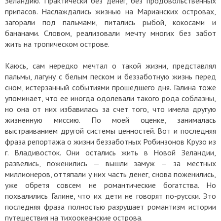
Зеландию. Практически без денег, без продовольственных
припасов. Наслаждались жизнью на Марианских островах,
загорали под пальмами, питались рыбой, кокосами и
бананами. Словом, реализовали мечту многих без забот
жить на тропическом острове.
Каюсь, сам нередко мечтал о такой жизни, представлял
пальмы, лагуну с белым песком и беззаботную жизнь перед
сном, истерзанный событиями прошедшего дня. Галина тоже
упоминает, что ее иногда одолевали такого рода соблазны,
но она от них избавилась за счет того, что имела другую
жизненную миссию. По моей оценке, занималась
выстраиванием другой системы ценностей. Вот и последняя
фраза репортажа о жизни беззаботных Робинзонов Крузо из
г. Владивосток. Они остались жить в Новой Зеландии,
развелись, поженились — вышли замуж — за местных
миллионеров, оттяпали у них часть денег, снова поженились,
уже обретя совсем не романтические богатства. Но
похвалились Галине, что их дети не говорят по-русски. Это
последняя фраза полностью разрушает романтизм истории
путешествия на тихоокеанские острова.