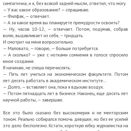
симпатична, и я, без всякой задней мысли, ответил, что могу.
—
У вас какое образование? — спрашиваю.
—
Филфак,
—
отвечает.
—
А за какое время вы планируете премудрости освоить?
—
Ну, часов 10-12,
—
отвечает. Потом, подумав, собрав
волю, выдавливает из себя, − тридцать.
И смотрит на меня вопросительно.
—
Маловато,
—
говорю, — больше потребуется.
—
А сколько? — уже с нотками сомнения в голосе спросило
юное создание.
Я начинаю, не спеша перечислять:
—
Пять лет учиться на экономическом факультете. Потом
лет десять работать в академическом институте...
—
Долго,
—
вставляет она, пока я вдыхаю воздух.
—
Потом пятнадцать лет в бизнесе. Наконец, еще десять лет
научной работы,
—
завершаю.
Все это было сказано без высокомерия и не менторским
тоном. Реально собирался помочь девушке, но без ее усилий
это дело бесполезно. Кстати, короткую юбку журналистка на