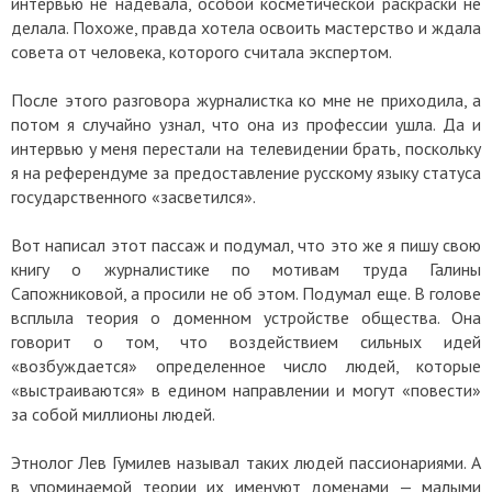
интервью не надевала, особой косметической раскраски не
делала. Похоже, правда хотела освоить мастерство и ждала
совета от человека, которого считала экспертом.
После этого разговора журналистка ко мне не приходила, а
потом я случайно узнал, что она из профессии ушла. Да и
интервью у меня перестали на телевидении брать, поскольку
я на референдуме за предоставление русскому языку статуса
государственного «засветился».
Вот написал этот пассаж и подумал, что это же я пишу свою
книгу о журналистике по мотивам труда Галины
Сапожниковой, а просили не об этом. Подумал еще. В голове
всплыла теория о доменном устройстве общества. Она
говорит о том, что воздействием сильных идей
«возбуждается» определенное число людей, которые
«выстраиваются» в едином направлении и могут «повести»
за собой миллионы людей.
Этнолог Лев Гумилев называл таких людей пассионариями. А
в упоминаемой теории их именуют доменами — малыми