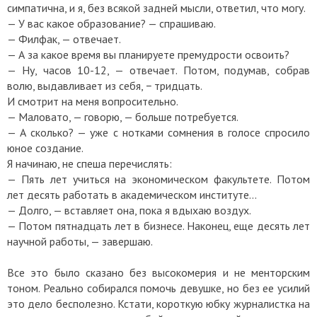
симпатична, и я, без всякой задней мысли, ответил, что могу.
—
У вас какое образование? — спрашиваю.
—
Филфак,
—
отвечает.
—
А за какое время вы планируете премудрости освоить?
—
Ну, часов 10-12,
—
отвечает. Потом, подумав, собрав
волю, выдавливает из себя, − тридцать.
И смотрит на меня вопросительно.
—
Маловато,
—
говорю, — больше потребуется.
—
А сколько? — уже с нотками сомнения в голосе спросило
юное создание.
Я начинаю, не спеша перечислять:
—
Пять лет учиться на экономическом факультете. Потом
лет десять работать в академическом институте...
—
Долго,
—
вставляет она, пока я вдыхаю воздух.
—
Потом пятнадцать лет в бизнесе. Наконец, еще десять лет
научной работы,
—
завершаю.
Все это было сказано без высокомерия и не менторским
тоном. Реально собирался помочь девушке, но без ее усилий
это дело бесполезно. Кстати, короткую юбку журналистка на