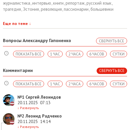
журналистика
,
интервью
,
книги
,
репортаж
,
русский язык
,
трагедия
,
Эстония
,
революция
,
пассионарии
,
большевики
Еще по теме
↓
Вопросы Александру Гапоненко
СВЕРНУТЬ ВСЕ
ПОКАЗАТЬ ВСЕ
1 ЧАС
2 ЧАСА
6 ЧАСОВ
СУТКИ
Комментарии
СВЕРНУТЬ ВСЕ
ПОКАЗАТЬ ВСЕ
1 ЧАС
2 ЧАСА
6 ЧАСОВ
СУТКИ
№1
Сергей Леонидов
20.11.2025
07:13
↓
Развернуть
№2
Леонид Радченко
20.11.2025
14:14
↓
Развернуть