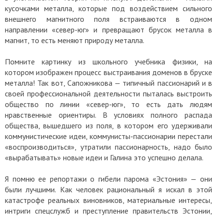
кусочками металла, которые под воздействием сильного
внешнего магнитного поля встраиваются в одном
направлении «север-юг» и превращают брусок металла в
магнит, то есть меняют природу металла.
Помните картинку из школьного учебника физики, на
котором изображен процесс выстраивания доменов в бруске
металла! Так вот, Сапожникова — типичный пассионарий и в
своей профессиональной деятельности пыталась выстроить
общество по линии «север-юг», то есть дать людям
нравственные ориентиры. В условиях полного распада
общества, вышедшего из поля, в котором его удерживали
коммунистические идеи, коммунисты-пассионарии перестали
«воспроизводиться», утратили пассионарность, надо было
«вырабатывать» новые идеи и Галина это успешно делала.
Я помню ее репортажи о гибели парома «Эстония»
—
они
были лучшими. Как человек рациональный я искал в этой
катастрофе реальных виновников, материальные интересы,
интриги спецслужб и преступление правительств Эстонии,