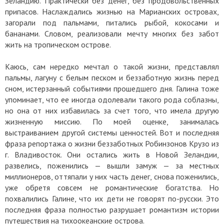
Зеландию. Практически без денег, без продовольственных
припасов. Наслаждались жизнью на Марианских островах,
загорали под пальмами, питались рыбой, кокосами и
бананами. Словом, реализовали мечту многих без забот
жить на тропическом острове.
Каюсь, сам нередко мечтал о такой жизни, представлял
пальмы, лагуну с белым песком и беззаботную жизнь перед
сном, истерзанный событиями прошедшего дня. Галина тоже
упоминает, что ее иногда одолевали такого рода соблазны,
но она от них избавилась за счет того, что имела другую
жизненную миссию. По моей оценке, занималась
выстраиванием другой системы ценностей. Вот и последняя
фраза репортажа о жизни беззаботных Робинзонов Крузо из
г. Владивосток. Они остались жить в Новой Зеландии,
развелись, поженились — вышли замуж — за местных
миллионеров, оттяпали у них часть денег, снова поженились,
уже обретя совсем не романтические богатства. Но
похвалились Галине, что их дети не говорят по-русски. Это
последняя фраза полностью разрушает романтизм истории
путешествия на тихоокеанские острова.