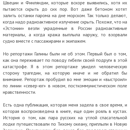
Швеции и Финляндии, которые вскоре выявились, хотя их
пытаются скрыть до сих пор. Вот даже бетоном хотят
залить останки парома на дне морском. Так только делают,
когда надо радиоактивное излучение скрыть. Похоже, что на
«Эстонии» везли украденные в России радиоактивные
материалы, а когда кража выплыла наружу, то взорвали
судно вместе с пассажирами и экипажем.
Но репортажи Галины были не об этом. Первый был о том,
как она переживает по поводу гибели своей подруги в этой
катастрофе. Я в этом репортаже увидел человеческую
сторону трагедии, на которую иначе и не обратил бы
внимание. Репортаж пробудил во мне эмоции и «выстроил»
по линии «север-юг» в новом, посткоммунистическом поле
нравственности.
Есть одна публикация, которая меня задела в свое время, и
которая воспроизведена в книге, еще один рояль в кустах.
История о том, как пара русских на утлой спасательной
лодке путешествовали по Тихому океану, приплыли в Новую