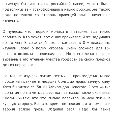
повернул бы всю жизнь российской нации, может быть,
подтолкнув ее к трансформации в нацию русскую. Без такого
рода поступков со стороны правящей элиты ничего не
изменится.
О чудесах, что творили монахи в Патерике, еще много
прописано. Кто хочет, тот о них прочитает. Я же задумался
вот о чем. В советской школе, кажется, в 8-м классе, мы
изучали Слово о полку Игорева. Очень сложное для 15-
летнего школьника произведение. Но я его легко понял и
вызванные его чтением чувства гордости за своих предков
до сих пор храню.
Но мы не изучали житие святых — произведения много
проще написанные и несущие большую нравственную силу.
Хотя бы житие св. бл. кн. Александра Невского. Я это житие
прочитал почти четыре десятка лет назад после окончания
школы. Считаю, что это сильно повлияло на мою жизнь в
худшую сторону. Все это время не просил его о помощи и
творил всякие грехи. Обделил себя. Надо бы такие