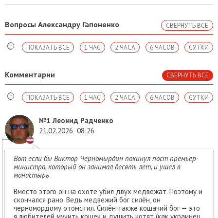
Вопросы Александру Гапоненко
СВЕРНУТЬ ВСЕ
ПОКАЗАТЬ ВСЕ
1 ЧАС
2 ЧАСА
6 ЧАСОВ
СУТКИ
Комментарии
СВЕРНУТЬ ВСЕ
ПОКАЗАТЬ ВСЕ
1 ЧАС
2 ЧАСА
6 ЧАСОВ
СУТКИ
№1
Леонид Радченко
21.02.2026
08:26
Вот если бы Виктор Черномырдин покинул пост премьер-
министра, который он занимал десять лет, и ушел в
монастырь
Вместо этого он на охоте убил двух медвежат. Поэтому и
скончался рано. Ведь медвежий бог силён, он
черномордому отомстил. Силён также кошачий бог — это
я любителей мучить кошек и душить котят (как украинец