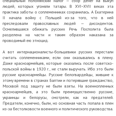
специальный полонянский налог — сбор денег на выкуп
людей, которых угоняли татары. В XVI−XVII веках эта
практика заботы о соплеменниках сохранилась. А Екатерина
II начала войну с Польшей из-за того, что в ней
преследовали православных людей — диссидентов.
Осмелившаяся обижать русских Речь Посполита была
разделена на части и таким образом наказана за
проводимый ею этноцид.
А вот интернационалисты-большевики русских перестали
считать соплеменниками, если они оказывались в плену.
Даже красноармейцев, которые оказались после советско-
польской войны в 1920 г., не стали выручать. Ибо это были
русские красноармейцы. Русские белогвардейцы, жившие к
этому времени в странах Балтии и потерявшие гражданство,
Москвой под защиту не были взяты. На военнопленных
красноармейцев, а это были преимущественно русские,
украинцы и белорусы, смотрели, как на предателей.
Предатели, конечно, были, но основная часть попала в плен
из-за бестолковости военного и политического руководства.