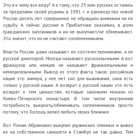
Это я к чему все веду? А к тому, что 25 млн. русских остались
за пределами своей родины в 1991 г. и руководство новой
России десять лет совершенно не обращало внимания на их
судьбу. А сейчас русские в Прибалтике оказались в роли
гражданских заложников и их не выкупают/не обменивают.
Это значит, что их не считают соплеменниками.
Власти России даже называют их соотечественниками, а не
русской диаспорой. Иногда называют русскоязычными. А вот
французов или немцев не называют франкоязычными и
немецкоязычными. Вывод из этого факта таков: российская
нация это химера, у нее нет сил для выживания, сила есть
только у русской нации. А возврат к русской нации это есть
возврат к тем ценностям, которые заложили монахи из
Киево-Печерского монастыря. В том числе внутренняя
потребность выкупать/обменивать соплеменников просто
потому, что Господь велел любить своих ближних.
Вот Роман Абрамович выкупил украинских пленных и вывез
их на собственном самолете в Стамбул не так давно. Тем