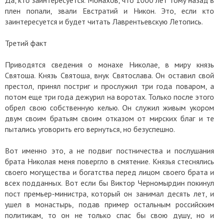
Да, кто заинтересуется. Монахов, что 1000 лет тому назад в
плен попали, звали Евстратий и Никон. Это, если кто
заинтересуется и будет читать Лаврентьевскую Летопись.
Третий факт
Приводятся сведения о монахе Николае, в миру князь
Святоша. Князь Святоша, внук Святослава. Он оставил свой
престол, принял постриг и прослужил три года поваром, а
потом еще три года дежурил на воротах. Только после этого
обрел свою собственную келью. Он служил живым укором
двум своим братьям своим отказом от мирских благ и те
пытались уговорить его вернуться, но безуспешно.
Вот именно это, а не подвиг постничества и послушания
брата Николая меня повергло в смятение. Князья стеснялись
своего могущества и богатства перед лицом своего брата и
всех подданных. Вот если бы Виктор Черномырдин покинул
пост премьер-министра, который он занимал десять лет, и
ушел в монастырь, подав пример остальным российским
политикам, то он не только спас бы свою душу, но и