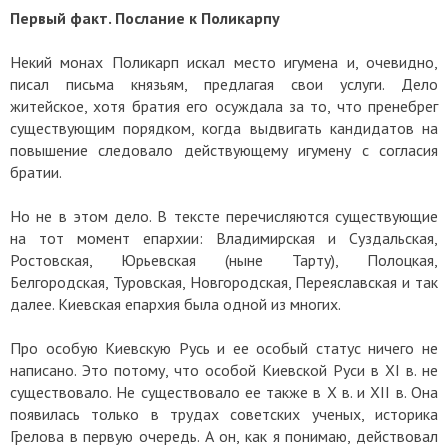
Первый факт. Послание к Поликарпу
Некий монах Поликарп искал место игумена и, очевидно,
писал письма князьям, предлагая свои услуги. Дело
житейское, хотя братия его осуждала за то, что пренебрег
существующим порядком, когда выдвигать кандидатов на
повышение следовало действующему игумену с согласия
братии.
Но не в этом дело. В тексте перечисляются существующие
на тот момент епархии: Владимирская и Суздальская,
Ростовская, Юрьевская (ныне Тарту), Полоцкая,
Белгородская, Туровская, Новгородская, Переяславская и так
далее. Киевская епархия была одной из многих.
Про особую Киевскую Русь и ее особый статус ничего не
написано. Это потому, что особой Киевской Руси в XI в. не
существовало. Не существовало ее также в Х в. и XII в. Она
появилась только в трудах советских ученых, историка
Грелова в первую очередь. А он, как я понимаю, действовал