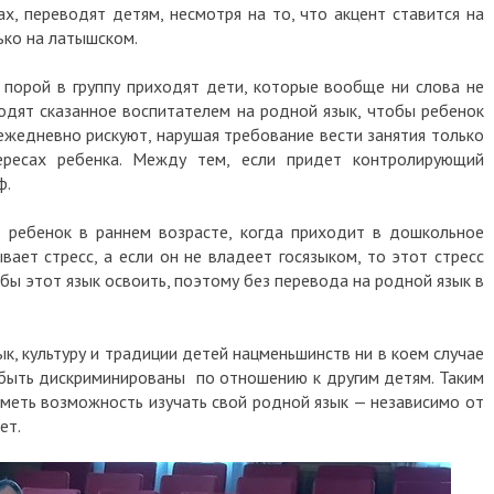
ах, переводят детям, несмотря на то, что акцент ставится на
ько на латышском.
 порой в группу приходят дети, которые вообще ни слова не
водят сказанное воспитателем на родной язык, чтобы ребенок
и ежедневно рискуют, нарушая требование вести занятия только
ресах ребенка. Между тем, если придет контролирующий
ф.
о ребенок в раннем возрасте, когда приходит в дошкольное
вает стресс, а если он не владеет госязыком, то этот стресс
обы этот язык освоить, поэтому без перевода на родной язык в
к, культуру и традиции детей нацменьшинств ни в коем случае
 быть дискриминированы по отношению к другим детям. Таким
меть возможность изучать свой родной язык — независимо от
ет.