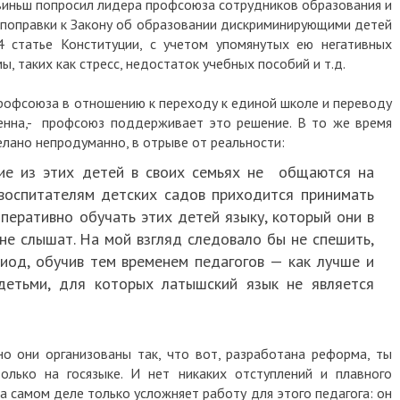
иньш попросил лидера профсоюза сотрудников образования и
е поправки к Закону об образовании дискриминирующими детей
 статье Конституции, с учетом упомянутых ею негативных
, таких как стресс, недостаток учебных пособий и т.д.
профсоюза в отношению к переходу к единой школе и переводу
енна,- профсоюз поддерживает это решение. В то же время
елано непродуманно, в отрыве от реальности:
гие из этих детей в своих семьях не общаются на
 воспитателям детских садов приходится принимать
перативно обучать этих детей языку, который они в
не слышат. На мой взгляд следовало бы не спешить,
иод, обучив тем временем педагогов — как лучше и
детьми, для которых латышский язык не является
но они организованы так, что вот, разработана реформа, ты
олько на госязыке. И нет никаких отступлений и плавного
а самом деле только усложняет работу для этого педагога: он