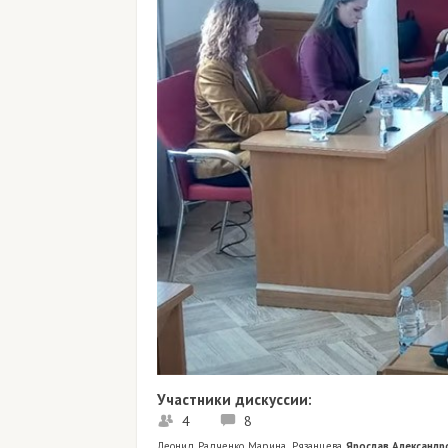
Участники дискуссии:
4
8
Леонид Радченко
,
Марина Рязанцева
,
Ярослав Александр