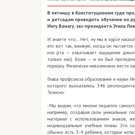
В пятницу в Конституционом суде про
и детсадам проводить обучение на ру
Ингу Ванагу, экс-президента Эгила Ле
И знаете что... Нет, ну мы в курсе наск
его вот так, вживую, когда он пытается
изо рта — охватывает ощущение дикого
только нас). Боже — и он был президен
порядку. Физически невозможно вести зан
Глава профсоюза образования и науки Ин
которого высказались 346 респондента
Тезисно:
-Мы видим, что многие педагоги самоот
например, создавая свои уникальные с
материал с использованием знаков, ж
индивидуальные учебные планы. Это со
обычно есть 3-4 ребенка, которые испы