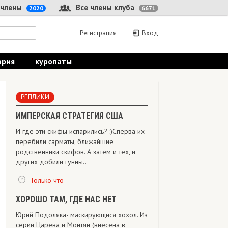
 члены
Все члены клуба
2020
6671
Регистрация
Вход
ория
куропаты
РЕПЛИКИ
ИМПЕРСКАЯ СТРАТЕГИЯ США
И где эти скифы испарились? :)Сперва их
перебили сарматы, ближайшие
родственники скифов. А затем и тех, и
других добили гунны..
Только что
ХОРОШО ТАМ, ГДЕ НАС НЕТ
Юрий Подоляка- маскирующися хохол. Из
серии Царева и Монтян (внесена в