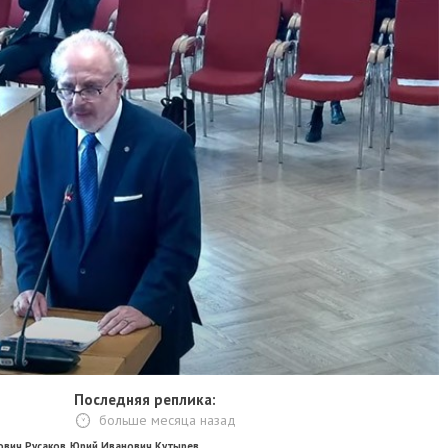
Последняя реплика:
больше месяца назад
ович Русаков
,
Юрий Иванович Кутырев