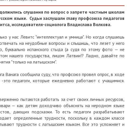
должились слушания по вопрос о запрете частным школам
сском языке. Судьи заслушали главу профсоюза педагогов
витса, исследователя-социолога Владислава Волкова.
олько у нас Левитс "интеллектуал и умница". Но когда слушаешь
 отвечать на неудобные вопросы и слышишь, что лезет у него
, буквально испанского стыда (а судя по этому фото — не
том нашего государства, лицом Латвии!? Ладно, давайте по
ятия "только на латышском".
га Ванага сообщила суду, что профсоюз провел опрос, в ходе
 -это педагоги, которые ежедневно работают с учащимися.
верженно пытаются работать за счет своих личных ресурсов,
ловари — как детям доходчиво объяснять на неродном языке
естов, дающих подсказки. То есть педагоги разрабатывают
здает определенные трудности, поскольку в каждом классе
тывают трудности с латышским языком. Все это усложняет и