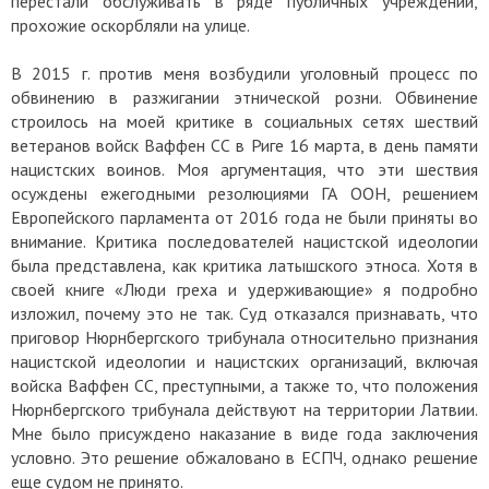
перестали обслуживать в ряде публичных учреждений,
прохожие оскорбляли на улице.
В 2015 г. против меня возбудили уголовный процесс по
обвинению в разжигании этнической розни. Обвинение
строилось на моей критике в социальных сетях шествий
ветеранов войск Ваффен СС в Риге 16 марта, в день памяти
нацистских воинов. Моя аргументация, что эти шествия
осуждены ежегодными резолюциями ГА ООН, решением
Европейского парламента от 2016 года не были приняты во
внимание. Критика последователей нацистской идеологии
была представлена, как критика латышского этноса. Хотя в
своей книге «Люди греха и удерживающие» я подробно
изложил, почему это не так. Суд отказался признавать, что
приговор Нюрнбергского трибунала относительно признания
нацистской идеологии и нацистских организаций, включая
войска Ваффен СС, преступными, а также то, что положения
Нюрнбергского трибунала действуют на территории Латвии.
Мне было присуждено наказание в виде года заключения
условно. Это решение обжаловано в ЕСПЧ, однако решение
еще судом не принято.