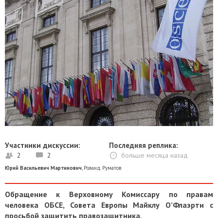
Участники дискуссии:
Последняя реплика:
2
2
больше месяца назад
Юрий Васильевич Мартинович
,
Роланд Руматов
Обращение к Верховному Комиссару по правам
человека ОБСЕ, Совета Европы Майклу О’Флаэрти с
просьбой защитить правозащитника.