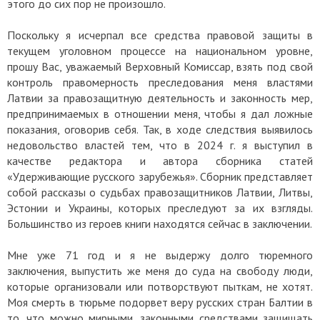
этого до сих пор не произошло.
Поскольку я исчерпал все средства правовой защиты в
текущем уголовном процессе на национальном уровне,
прошу Вас, уважаемый Верховный Комиссар, взять под свой
контроль правомерность преследования меня властями
Латвии за правозащитную деятельность и законность мер,
предпринимаемых в отношении меня, чтобы я дал ложные
показания, оговорив себя. Так, в ходе следствия выявилось
недовольство властей тем, что в 2024 г. я выступил в
качестве редактора и автора сборника статей
«Удерживающие русского зарубежья». Сборник представляет
собой рассказы о судьбах правозащитников Латвии, Литвы,
Эстонии и Украины, которых преследуют за их взгляды.
Большинство из героев книги находятся сейчас в заключении.
Мне уже 71 год и я не выдержу долго тюремного
заключения, выпустить же меня до суда на свободу люди,
которые организовали или потворствуют пыткам, не хотят.
Моя смерть в тюрьме подорвет веру русских стран Балтии в
то, что можно мирными, законными средствами защищать