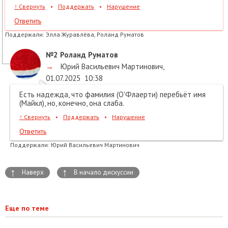
↑
Свернуть
•
Поддержать
•
Нарушение
Ответить
Поддержали:
Элла Журавлёва, Роланд Руматов
№2
Роланд Руматов
→
Юрий Васильевич Мартинович
,
01.07.2025
10:38
Есть надежда, что фамилия (О'Флаерти) перебьёт имя
(Майкл), но, конечно, она слаба.
↑
Свернуть
•
Поддержать
•
Нарушение
Ответить
Поддержали:
Юрий Васильевич Мартинович
↑
↑
Наверх
В начало дискуссии
Еще по теме