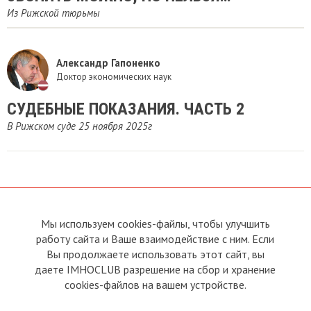
Из Рижской тюрьмы
Александр Гапоненко
Доктор экономических наук
СУДЕБНЫЕ ПОКАЗАНИЯ. ЧАСТЬ 2
В Рижском суде 25 ноября 2025г
Мы используем cookies-файлы, чтобы улучшить
О сайте
Прямая связь с
работу сайта и Ваше взаимодействие с ним. Если
Председателем
Устав
Вы продолжаете использовать этот сайт, вы
Прямая связь c членами клуба
Условия пользования
даете IMHOCLUB разрешение на сбор и хранение
Реклама
Политика конфиденциальности
cookies-файлов на вашем устройстве.
Контакты
Copyright © 2011 - 2026 Imho