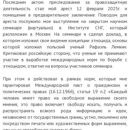
Последним актом преследования за правозащитную
деятельность стал мой арест 12 февраля 2025г. и
помещение в предварительное заключение. Поводом для
ареста послужило мое выступление на закрытом научном
семинаре (виртуально) в Институте СНГ, который
расположен в Москве. На семинаре я сделал доклад, в
котором изложил свое видение концепции этноцида, основы
которой изложил польский ученый Рафаэль Лемкин.
Критиковал российскую сторону, что ученые не принимают
участие в выработке международных норм по борьбе с
этноцидом, ответил на вопросы участников семинара.
При этом я действовал в рамках норм, которые мне
гарантировал Международной пакт о гражданских и
политических правах (16.12.1966), статья 19 п.2 «Каждый
человек имеет право на свободное выражение своего
мнения, это право включает свободу искать, получать и
распространять всякого рода информацию и идеи,
независимо от государственных границ, устно, письменно или
посредством печати или художественных форм выражения,
или иным способом по своему выбору».