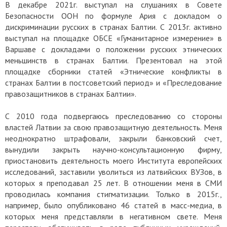
В декабре 2021г. выступал на слушаниях в Совете
Безопасности ООН по формуле Ария с докладом о
дискриминации русских в странах Балтии. С 2013г. активно
выступал на площадке ОБСЕ «Гуманитарное измерение» в
Варшаве с докладами о положении русских этнических
меньшинств в странах Балтии. Презентовал на этой
площадке сборники статей «Этнические конфликты в
странах Балтии в постсоветский период» и «Преследование
правозащитников в странах Балтии».
С 2010 года подвергаюсь преследованию со стороны
властей Латвии за свою правозащитную деятельность. Меня
неоднократно штрафовали, закрыли банковский счет,
вынудили закрыть научно-консультационную фирму,
приостановить деятельность моего Института европейских
исследований, заставили уволиться из латвийских ВУЗов, в
которых я преподавал 25 лет. В отношении меня в СМИ
проводилась компания стигматизации. Только в 2015г.,
например, было опубликовано 46 статей в масс-медиа, в
которых меня представляли в негативном свете. Меня