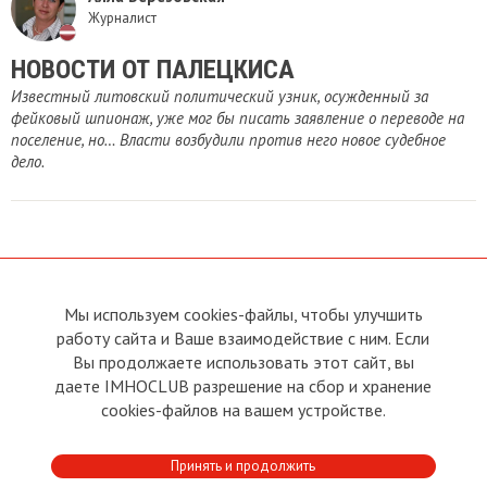
Журналист
НОВОСТИ ОТ ПАЛЕЦКИСА
Известный литовский политический узник, осужденный за
фейковый шпионаж, уже мог бы писать заявление о переводе на
поселение, но… Власти возбудили против него новое судебное
дело.
Мы используем cookies-файлы, чтобы улучшить
О сайте
Прямая связь с
Председателем
работу сайта и Ваше взаимодействие с ним. Если
Устав
Вы продолжаете использовать этот сайт, вы
Прямая связь c членами клуба
Условия пользования
даете IMHOCLUB разрешение на сбор и хранение
Реклама
Политика конфиденциальности
cookies-файлов на вашем устройстве.
Контакты
Copyright © 2011 - 2026 Imho
Принять и продолжить
Club