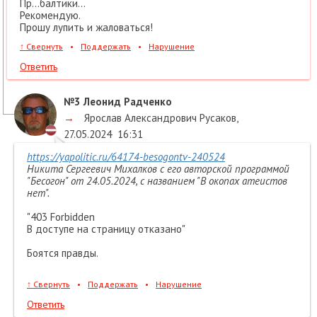
Пр...балтики...
Рекомендую.
Прошу лупить и жаловаться!
↑
Свернуть
•
Поддержать
•
Нарушение
Ответить
№3
Леонид Радченко
→
Ярослав Александрович Русаков
,
27.05.2024
16:31
https://yapolitic.ru/64174-besogontv-240524
Никита Сергеевич Михалков с его авторской программой
"Бесогон" от 24.05.2024, с названием "В окопах атеистов
нет".
"403 Forbidden
В доступе на страницу отказано"
Боятся правды.
↑
Свернуть
•
Поддержать
•
Нарушение
Ответить