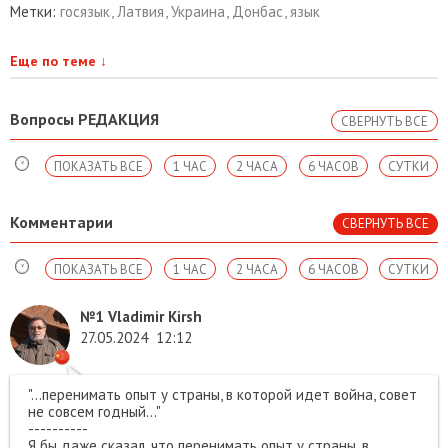
Метки:
госязык
,
Латвия
,
Украина
,
Донбас
,
язык
Еще по теме
↓
Вопросы РЕДАКЦИЯ
СВЕРНУТЬ ВСЕ
ПОКАЗАТЬ ВСЕ
1 ЧАС
2 ЧАСА
6 ЧАСОВ
СУТКИ
Комментарии
СВЕРНУТЬ ВСЕ
ПОКАЗАТЬ ВСЕ
1 ЧАС
2 ЧАСА
6 ЧАСОВ
СУТКИ
№1
Vladimir Kirsh
27.05.2024
12:12
"...перенимать опыт у страны, в которой идет война, совет
не совсем годный..."
----------
Я бы даже сказал, что перенимать опыт у страны, в