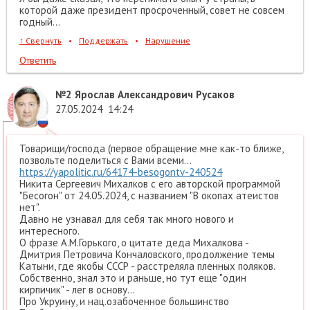
которой даже президент просроченный, совет не совсем
годный...
↑
Свернуть
•
Поддержать
•
Нарушение
Ответить
№2
Ярослав Александрович Русаков
27.05.2024
14:24
Товарищи/господа (первое обращение мне как-то ближе,
позвольте поделиться с Вами всеми...
https://yapolitic.ru/64174-besogontv-240524
Никита Сергеевич Михалков с его авторской программой
"Бесогон" от 24.05.2024, с названием "В окопах атеистов
нет".
Давно не узнавал для себя так много нового и
интересного.
О фразе А.М.Горького, о цитате деда Михалкова -
Дмитрия Петровича Кончаловского, продолжение темы
Катыни, где якобы СССР - расстреляла пленных поляков.
Собственно, знал это и раньше, но тут еще "один
кирпичик" - лег в основу...
Про Укруину, и нац.озабоченное большинство