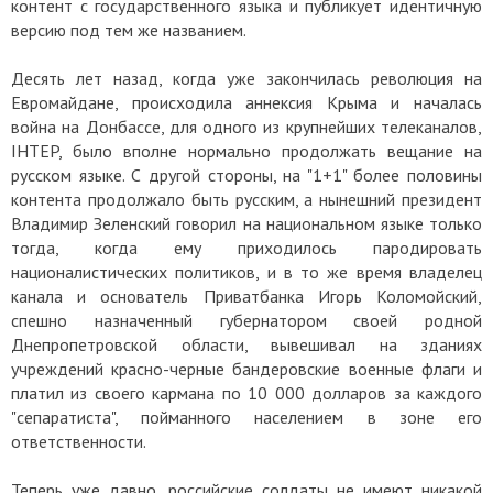
контент с государственного языка и публикует идентичную
версию под тем же названием.
Десять лет назад, когда уже закончилась революция на
Евромайдане, происходила аннексия Крыма и началась
война на Донбассе, для одного из крупнейших телеканалов,
IHTEP, было вполне нормально продолжать вещание на
русском языке. С другой стороны, на "1+1" более половины
контента продолжало быть русским, а нынешний президент
Владимир Зеленский говорил на национальном языке только
тогда, когда ему приходилось пародировать
националистических политиков, и в то же время владелец
канала и основатель Приватбанка Игорь Коломойский,
спешно назначенный губернатором своей родной
Днепропетровской области, вывешивал на зданиях
учреждений красно-черные бандеровские военные флаги и
платил из своего кармана по 10 000 долларов за каждого
"сепаратиста", пойманного населением в зоне его
ответственности.
Теперь уже давно, российские солдаты не имеют никакой