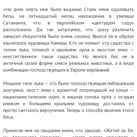
«На днях опять мне было видение. Стали меня одолевать
бесы, на пятнадцатый месяц нахождения в узилище
Сатанаила, что в европейском «цветущем саду»
расположено. Да так хитроумно, что сразу различить
замысел Искусителя было очень сложно. Явился он в образе
языческого чудовища Химеры. Кто не помнит это существо с
телом льва, головой и крыльями орла и хвостом змеи —
неестественное такое существо. Но явился бес не в
античной своей форме смеси реальных животных, а в виде
комбинации господствующих в Европе верований.
Мощное тело льва — это было господствующая либеральная
доктрина, хвост змеи с ядовитой погремушкой на конце —
националистические идеи, а хищная голова орла с острым
клювом и большими крыльями чудовищу достались от
протестантского вероучения. Теперь о способе явления этого
беса.
Принесли мне на свидание книги, что заказал: «Житие св. бл.
кн. Александра Невского»
—
моего ангела хранителя и