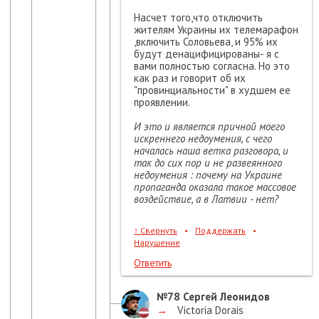
Насчет того,что отключить
жителям Украины их телемарафон
,включить Соловьева, и 95% их
будут денацифицированы- я с
вами полностью согласна. Но это
как раз и говорит об их
"провинциальности" в худшем ее
проявлении.
И это и является причной моего
искреннего недоумения, с чего
началась наша ветка разговора, и
так до сих пор и не развеянного
недоумения : почему на Украине
пропаганда оказала такое массовое
воздействие, а в Латвии - нет?
↑
Свернуть
•
Поддержать
•
Нарушение
Ответить
№78
Сергей Леонидов
→
Victoria Dorais