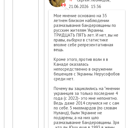
21.06.2026
15:36
Мое мнение основано на 35
летнем близком наблюдении
размазывания бандеровщины по
русским жителям Украины.
ТРИДЦАТЬ ПЯТЬ лет. И нет, вы не
правы,
выборка
в статистике
вполне себе репрезентативная
вещь.
Кроме этого, против воли я в
Канаде оказалась
непосредственно в окружении
бешенцев с Украины. Нерусофобов
среди нет.
Почему вы зациклились на "мнении
украинцев за только последние 4
года (с 2022)- это мне непонятно.
Ведь даже 2014 случился не с сам
по себе. 5 миллиардов (по словам
Нуланд), были Украине не
подарены, а на них шло
размазывание бандеровщины. Зря
, что ли, Ющу еще в 1993 в жены