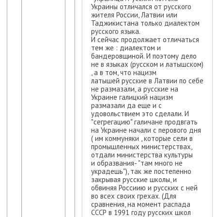
Украины отличался от русского
жителя России, Латвии или
Таджикистана только диалектом
русского языка.
И сейчас продолжает отличаться
тем же : диалектом и
бандеровщиной. И поэтому дело
не в языках (русском и латышском)
, а в том, что нацизм
латышей русские в Латвии по себе
не размазали, а русские на
Украине галицкий нацизм
размазали да еще и с
удовольствием это сделали. И
"сегрегацию" галичане продвгать
на Украине начали с перового дня
( им коммуняки , которые сели в
промышленных министерствах,
отдали министерства культуры
и образвания- "там много не
украдешь"), так же постепенно
закрывая русские школы, и
обвиняя Россиию и русских с ней
во всех своих грехах. (Для
сравнения, на момент распада
СССР в 1991 году русских школ