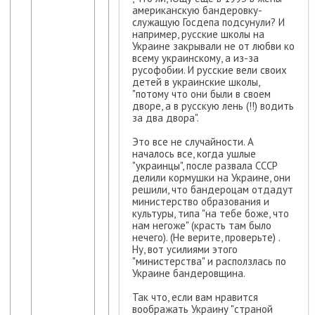
американскую бандеровку-
служащую Госдепа подсунули? И
например, русские школы на
Украине закрывали не от любви ко
всему украинскому, а из-за
русофобии. И русские вели своих
детей в украинские школы,
"потому что они были в своем
дворе, а в русскую лень (!!) водить
за два двора".
Это все не случайности. А
началось все, когда ушлые
"украинцы", после развала СССР
делили кормушки на Украине, они
решили, что бандероцам отдадут
министерство образования и
культуры, типа "на тебе боже, что
нам негоже" (красть там было
нечего). (Не верите, проверьте) .
Ну, вот усилиями этого
"министерства" и расползлась по
Украине бандеровщина.
Так что, если вам нравится
воображать Украину "страной