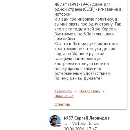
46 лет (1991-1945) даже для
одной страны (СССР) - мгновение в
истории.
И я вам про мировую политику, а
вы мне опять про одну страну. Так
что в эти годы в той же Корее и
Вьетнаме и на Б.Востоке шли и
шли войны.
Как-то в Латвии русским латыши
крастрюлю не натянули до сих
пор, а на Украине русские
галицкую бандеровскую
кастрюлю натянули себе на
голову прямо с каким-то
остервенелым удовльствием.
Почему, как вы думаете?
↑
Свернуть
•
Поддержать
•
Нарушение
Ответить
№57
Сергей Леонидов
→
Victoria Dorais
20.06.2026
17:47