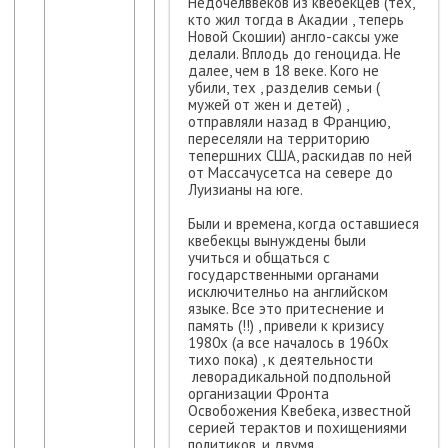
Недочелввеков из квебекцев (тех,
кто жил тогда в Акадии , теперь
Новой Скошии) англо-саксы уже
делали. Вплодь до геноцида. Не
далее, чем в 18 веке. Кого не
убили, тех , разделив семьи (
мужей от жен и детей) ,
отправляли назад в Францию,
переселяли на территорию
тепершних США, раскидав по ней
от Массачусетса на севере до
Луизианы на юге.
Были и времена, когда оставшиеся
квебекцы вынуждены были
учиться и общаться с
государственными органами
исключителньо на английском
языке. Все это притеснение и
память (!!) , привели к кризису
1980х (а все началось в 1960х
тихо пока) , к деятельности
леворадикальной подпольной
организации Фронта
Освобожения Квебека, известной
серией терактов и похищениями
политиков, и двумя