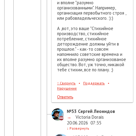
и вполне "разумно
организованными". Например,
организация первобытного строя ,
или рабовладельческого. :):)
А ,вот, это ваше "Стихийное
производство, стихийное
потребление, стихийное
деторождение должны уйти в
прошлое." - как-то совсем
напомнило советские времена и
их вполне разумно организованое
общество. Вот, уж точно, никакой
тебе стихии, все по плану. ;)
↑
Свернуть
•
Поддержать
•
Нарушение
Ответить
№53
Сергей Леонидов
→
Victoria Dorais
20.06.2026
07:35
↓
Развернуть