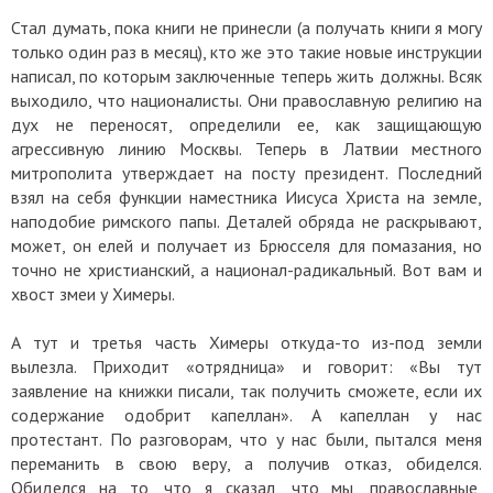
Стал думать, пока книги не принесли (а получать книги я могу
только один раз в месяц), кто же это такие новые инструкции
написал, по которым заключенные теперь жить должны. Всяк
выходило, что националисты. Они православную религию на
дух не переносят, определили ее, как защищающую
агрессивную линию Москвы. Теперь в Латвии местного
митрополита утверждает на посту президент. Последний
взял на себя функции наместника Иисуса Христа на земле,
наподобие римского папы. Деталей обряда не раскрывают,
может, он елей и получает из Брюсселя для помазания, но
точно не христианский, а национал-радикальный. Вот вам и
хвост змеи у Химеры.
А тут и третья часть Химеры откуда-то из-под земли
вылезла. Приходит «отрядница» и говорит: «Вы тут
заявление на книжки писали, так получить сможете, если их
содержание одобрит капеллан». А капеллан у нас
протестант. По разговорам, что у нас были, пытался меня
переманить в свою веру, а получив отказ, обиделся.
Обиделся на то, что я сказал, что мы, православные,