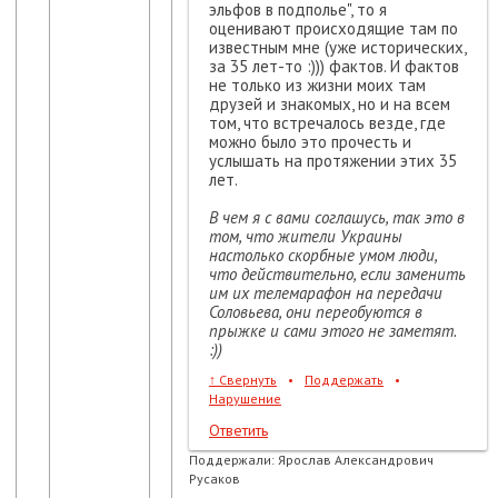
эльфов в подполье", то я
оценивают происходящие там по
известным мне (уже исторических,
за 35 лет-то :))) фактов. И фактов
не только из жизни моих там
друзей и знакомых, но и на всем
том, что встречалось везде, где
можно было это прочесть и
услышать на протяжении этих 35
лет.
В чем я с вами соглашусь, так это в
том, что жители Украины
настолько скорбные умом люди,
что действительно, если заменить
им их телемарафон на передачи
Соловьева, они переобуются в
прыжке и сами этого не заметят.
:))
↑
Свернуть
•
Поддержать
•
Нарушение
Ответить
Поддержали:
Ярослав Александрович
Русаков