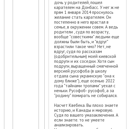
дочь у родителей, пошел
карателем на Донбасс. У нег ж не
прям 1 января 2014 проснулось
желание стать карателем. Он
постепенно в него врастал в
семье, в окружении совем. А ведь
родители , судя по возрасту,
вообще "совесткими" людьми еще
должны были быть, и "вдруг"
взрастили такое чмо? Нет, не
вдруг, судя по рассказам
(одобрительным) моей киевской
подруги и их соседки. Хотя сын
подруги, выращенный смягченной
версией русофоба (в школу
отдала сына украинскую "она к
дому ближе"), еще осенью 2022
года "тайнами тропами" уехал с
неньки. Русофоб- русофоб, а за
"родину" помирать не собирался.
Насчет Квебека. Вы плохо знаете
историю, и Канады и мировую.
Судя по вашего умазаключения. А
если знаете. то не умеете
анализировать.