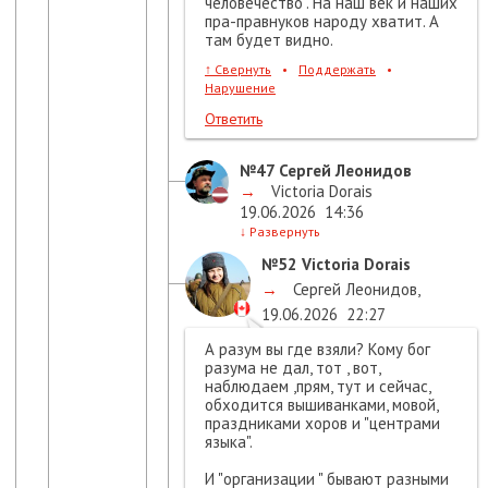
человечество". На наш век и наших
пра-правнуков народу хватит. А
там будет видно.
↑
Свернуть
•
Поддержать
•
Нарушение
Ответить
№47
Сергей Леонидов
→
Victoria Dorais
19.06.2026
14:36
↓
Развернуть
№52
Victoria Dorais
→
Сергей Леонидов
,
19.06.2026
22:27
А разум вы где взяли? Кому бог
разума не дал, тот , вот,
наблюдаем ,прям, тут и сейчас,
обходится вышиванками, мовой,
праздниками хоров и "центрами
языка".
И "организации " бывают разными