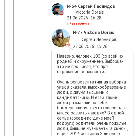
№64
Сергей Леонидов
→
Victoria Dorais
21.06.2026
16:28
↓
Развернуть
№77
Victoria Dorais
→
Сергей Леонидов
,
22.06.2026
15:26
Наверно, человек 100 (со всей их
родней и окружением). Выборка-
это не про число, это про
отражение реальности.
Очень репрезентативная выборка-
укак я сказала, высокообразовные
люди, с двумя высшими, с
кандидатскими. И если такие
люди размазали по себе
бандеровщину, то что говорить о
мнеее развитых людях? В одной
семье (соседи по даче моей
подруги) родители очень пожилые
люди, бывшие музыканты, а сынок ,
еще в 2014 осставив 8 летнюю