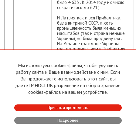
было 4 633 . К 2014 году их число
сократилось до 621.)
И Латвия, как и вся Прибалтика,
была витриной СССР, и хоть
промышленность была меньших
масштабов (так и страна меньше
Украины), но была продвинутая .
На Украине граждане Украины
граздо дольше , чем в Прибалтике,
доедали оставшееся от СССР. У
них даже разруха после распада
СССР не была заметна так, как в
Мы используем cookies-файлы, чтобы улучшить
самой России. Латыши сами все
работу сайта и Ваше взаимодействие с ним. Если
развалили , ну. то есть все. А на
Вы продолжаете использовать этот сайт, вы
Украине до 2022 существовала и
тяжелая металлургия и Южмаши с
даете IMHOCLUB разрешение на сбор и хранение
заводами Ильича (в Мариуполе). И
cookies-файлов на вашем устройстве.
с 2014 начали в ЕС сбывать
сельхозпродукцию.
Так что не было у них
Принять и продолжить
значительных экономических
"страданий " ни после 1991 ни в
Подробнее
2014. (которые могли бы их
сделать нацистами , чисто как
немцев прсле Версаля).