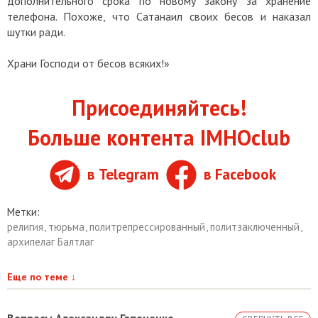
дополнительного срока по новому закону за хранение
телефона. Похоже, что Сатанаил своих бесов и наказал
шутки ради.
Храни Господи от бесов всяких!»
Присоединяйтесь!
Больше контента IMHOclub
в Telegram
в Facebook
Метки:
религия
,
тюрьма
,
политрепрессированный
,
политзаключенный
,
архипелаг Балтлаг
Еще по теме
↓
Вопросы Александру Гапоненко