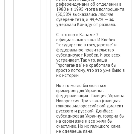
референдумами об отделении в
1980 и в 1995 -тогда полпроцента
(50,58% высказались
против
суверенитета, и 49,42% —
за)
удержали Канаду от развала.
С тех пор в Канаде 2
официальных языка. И Квебек
"государство в государстве" и
федеральное правительство
субсидируют Квебек. И все всех
устраивает.Так что, ваша
"пропаганда" не сработала бы
просто потому, что это уже было в
их истории.
Но это могло бы являться
примером для Украины :
федерализация : Галиция, Украина,
Новороссия. Три языка (галицкая
говирка, малороссийский диалект
русского и русский. Донбасс
субсидировал Украину, говорил бы
на своем язке и все жили бы
счастливо. Но их галицкого хама
не сделаешь пана.