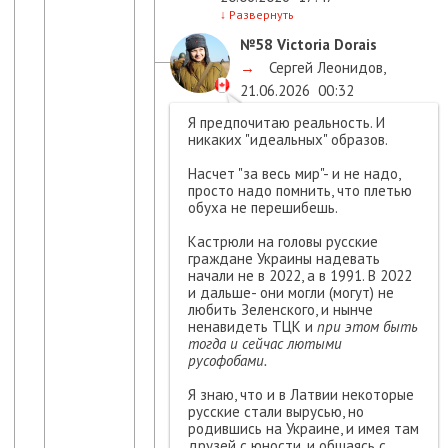
↓
Развернуть
№58
Victoria Dorais
→
Сергей Леонидов
,
21.06.2026
00:32
Я предпочитаю реальность. И
никаких "идеальных" образов.
Насчет "за весь мир"- и не надо,
просто надо помнить, что плетью
обуха не перешибешь.
Кастрюли на головы русские
граждане Украины надевать
начали не в 2022, а в 1991. В 2022
и дальше- они могли (могут) не
любить Зеленского, и нынче
ненавидеть ТЦК и
при этом быть
тогда и сейчас лютыми
русофобами.
Я знаю, что и в Латвии некоторые
русские стали вырусью, но
родившись на Украине, и имея там
друзей с юности, и общаясь с