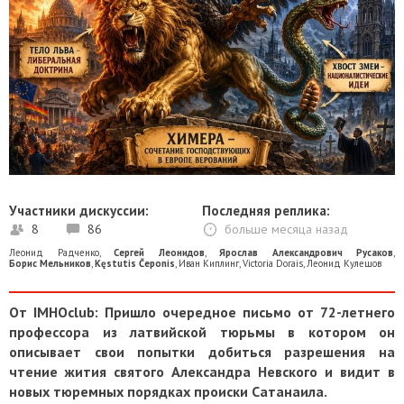
Участники дискуссии:
Последняя реплика:
8
86
больше месяца назад
Леонид Радченко
,
Сергей Леонидов
,
Ярослав Александрович Русаков
,
Борис Мельников
,
Kęstutis Čeponis
,
Иван Киплинг
,
Victoria Dorais
,
Леонид Кулешов
От IMHOclub: Пришло очередное письмо от 72-летнего
профессора из латвийской тюрьмы в котором он
описывает свои попытки добиться разрешения на
чтение жития святого Александра Невского и видит в
новых тюремных порядках происки Сатанаила.