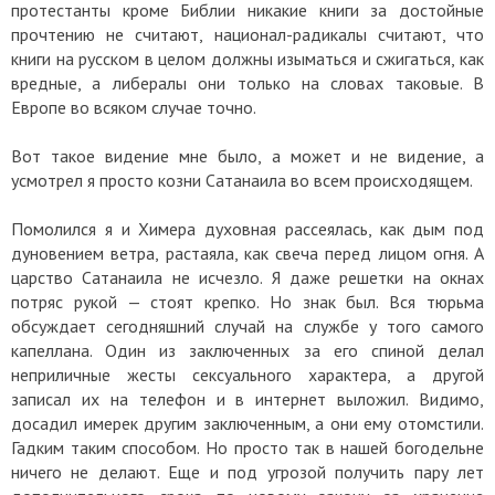
протестанты кроме Библии никакие книги за достойные
прочтению не считают, национал-радикалы считают, что
книги на русском в целом должны изыматься и сжигаться, как
вредные, а либералы они только на словах таковые. В
Европе во всяком случае точно.
Вот такое видение мне было, а может и не видение, а
усмотрел я просто козни Сатанаила во всем происходящем.
Помолился я и Химера духовная рассеялась, как дым под
дуновением ветра, растаяла, как свеча перед лицом огня. А
царство Сатанаила не исчезло. Я даже решетки на окнах
потряс рукой — стоят крепко. Но знак был. Вся тюрьма
обсуждает сегодняшний случай на службе у того самого
капеллана. Один из заключенных за его спиной делал
неприличные жесты сексуального характера, а другой
записал их на телефон и в интернет выложил. Видимо,
досадил имерек другим заключенным, а они ему отомстили.
Гадким таким способом. Но просто так в нашей богодельне
ничего не делают. Еще и под угрозой получить пару лет