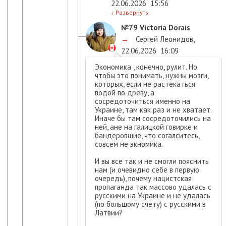
22.06.2026
15:56
↓
Развернуть
№79
Victoria Dorais
→
Сергей Леонидов
,
22.06.2026
16:09
Экономика , конечно, рулит. Но
чтобы это понимать, нужны мозги,
которых, если не растекаться
водой по древу, а
сосредоточиться именно на
Украине, там как раз и не хватает.
Иначе бы там сосредоточились на
ней, ане на галицкой говирке и
бандеровщие, что согалситесь,
совсем не экномика.
И вы все так и не смогли пояснить
нам (и очевидно себе в первую
очередь), почему нацистская
пропаганда так массово удалась с
русскими на Украине и не удалась
(по большому счету) с русскими в
Латвии?