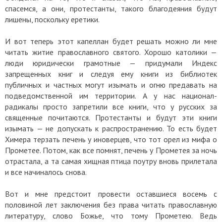
спасемся, а они, протестанты, такого благодеяния будут
лишены, поскольку еретики.
И вот теперь этот капеллан будет решать можно ли мне
читать житие православного святого. Хорошо католики —
люди юридически грамотные — придумали Индекс
запрещенных книг и следуя ему книги из библиотек
публичных и частных могут изымать и огню предавать на
подведомственной им территории. А у нас национал-
радикалы просто запретили все книги, что у русских за
священные почитаются. Протестанты и будут эти книги
изымать — не допускать к распространению. То есть будет
Химера терзать печень у иноверцев, что тот орел из мифа о
Прометее. Потом, как все помнят, печень у Прометея за ночь
отрастала, а та самая хищная птица поутру вновь прилетала
и все начиналось снова.
Вот и мне предстоит провести оставшиеся восемь с
половиной лет заключения без права читать православную
литературу, слово Божье, что тому Прометею. Ведь