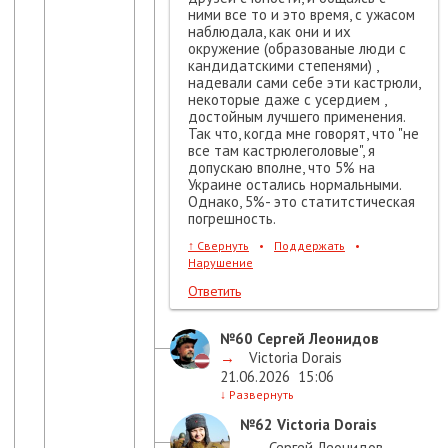
ними все то и это время, с ужасом
наблюдала, как они и их
окружение (образованые люди с
кандидатскими степенями) ,
надевали сами себе эти кастрюли,
некоторые даже с усердием ,
достойным лучшего применения.
Так что, когда мне говорят, что "не
все там кастрюлеголовые", я
допускаю вполне, что 5% на
Украине остались нормальными.
Однако, 5%- это статитстическая
погрешность.
↑
Свернуть
•
Поддержать
•
Нарушение
Ответить
№60
Сергей Леонидов
→
Victoria Dorais
21.06.2026
15:06
↓
Развернуть
№62
Victoria Dorais
→
Сергей Леонидов
,