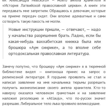
«История Латвийской православной церкви». А книги эти
передавать мне запретили. Обращаюсь к девочкам, которые
на приеме передач сидят. Они вполне адекватные и сами
сотворить такую пакость не могли.
Новые инструкции пришли,
—
отвечают, — надо
у начальства разрешения брать. Ладно, если бы
какая-нибудь ваххабитская книжка была или
брошюра «Аум синрике», а то вполне себе
ортодоксальная православная литература.
Замечу попутно, что брошюру «Аум синрике» я в тюремной
библиотеке видел — книгоноша принес на запрос о
религиозной литературе. Я гордыню проявлять не стал и
написал заявление на имя начальника тюрьмы разрешить
получить жизнеописание своего ангела хранителя. Кто-то
наверху оказался человеком грамотным и на заявление
наложил резолюцию и «Atlauju», что по-русски значит
разрешаю. Либеральное тело льва проявило великодушие.