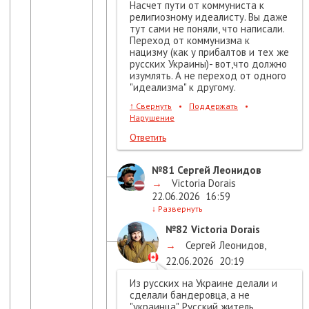
Насчет пути от коммуниста к
религиозному идеалисту. Вы даже
тут сами не поняли, что написали.
Переход от коммунизма к
нацизму (как у прибалтов и тех же
русских Украины)- вот,что должно
изумлять. А не переход от одного
"идеализма" к другому.
↑
Свернуть
•
Поддержать
•
Нарушение
Ответить
№81
Сергей Леонидов
→
Victoria Dorais
22.06.2026
16:59
↓
Развернуть
№82
Victoria Dorais
→
Сергей Леонидов
,
22.06.2026
20:19
Из русских на Украине делали и
сделали бандеровца, а не
"украинца". Русский житель