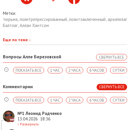
Метки:
тюрьма
,
политрепрессированный
,
политзаключенный
,
архипелаг
Балтлаг
,
Аллан Хантсом
Еще по теме
↓
Вопросы Алле Березовской
СВЕРНУТЬ ВСЕ
ПОКАЗАТЬ ВСЕ
1 ЧАС
2 ЧАСА
6 ЧАСОВ
СУТКИ
Комментарии
СВЕРНУТЬ ВСЕ
ПОКАЗАТЬ ВСЕ
1 ЧАС
2 ЧАСА
6 ЧАСОВ
СУТКИ
№1
Леонид Радченко
13.04.2026
18:36
↓
Развернуть