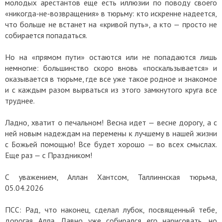
молодых арестантов еще есть иллюзии по поводу своего
«никогда-не-возвращения» в тюрьму: кто искренне надеется,
что больше не встанет на «кривой путь», а кто — просто не
собирается попадаться.
Но на «прямом пути» остаются или не попадаются лишь
немногие: большинство скоро вновь «поскальзывается» и
оказывается в тюрьме, где все уже такое родное и знакомое
и с каждым разом вырваться из этого замкнутого круга все
труднее.
Ладно, хватит о печальном! Весна идет — весне дорогу, а с
ней новым надеждам на перемены к лучшему в нашей жизни
с Божьей помощью! Все будет хорошо — во всех смыслах.
Еще раз — с Праздником!
С уважением, Аллан Хантсом, Таллиннская тюрьма,
05.04.2026
ПСС: Рад, что наконец, сделал лубок, посвященный тебе,
дорогая Алла. Давно уже собирался его нарисовать, но