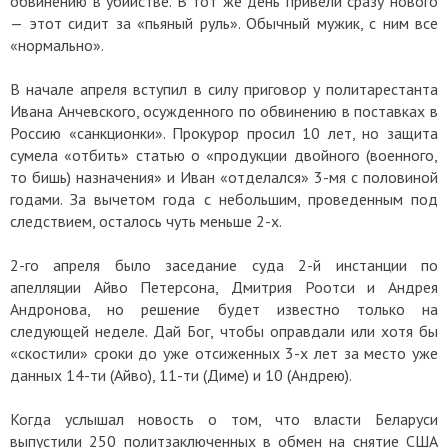
обвинению в убийстве. В тот же день привели сразу нового
— этот сидит за «пьяный руль». Обычный мужик, с ним все
«нормально».
В начале апреля вступил в силу приговор у политарестанта
Ивана Анчевского, осужденного по обвинению в поставках в
Россию «санкционки». Прокурор просил 10 лет, но защита
сумела «отбить» статью о «продукции двойного (военного,
то бишь) назначения» и Иван «отделался» 3-мя с половиной
годами. За вычетом года с небольшим, проведенным под
следствием, осталось чуть меньше 2-х.
2-го апреля было заседание суда 2-й инстанции по
апелляции Айво Петерсона, Дмитрия Роотси и Андрея
Андронова, но решение будет известно только на
следующей неделе. Дай Бог, чтобы оправдали или хотя бы
«скостили» сроки до уже отсиженных 3-х лет за место уже
данных 14-ти (Айво), 11-ти (Диме) и 10 (Андрею).
Когда услышал новость о том, что власти Беларуси
выпустили 250 политзаключенных в обмен на снятие США