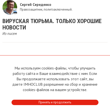
Сергей Середенко
Правозащитник, политзаключенный.
ВИРУСКАЯ ТЮРЬМА. ТОЛЬКО ХОРОШИЕ
НОВОСТИ
Из писем
Мы используем cookies-файлы, чтобы улучшить
О сайте
Прямая связь с
Председателем
работу сайта и Ваше взаимодействие с ним. Если
Устав
Вы продолжаете использовать этот сайт, вы
Прямая связь c членами клуба
Условия пользования
даете IMHOCLUB разрешение на сбор и хранение
Реклама
Политика конфиденциальности
cookies-файлов на вашем устройстве.
Контакты
Copyright © 2011 - 2026 Imho
Принять и продолжить
Club