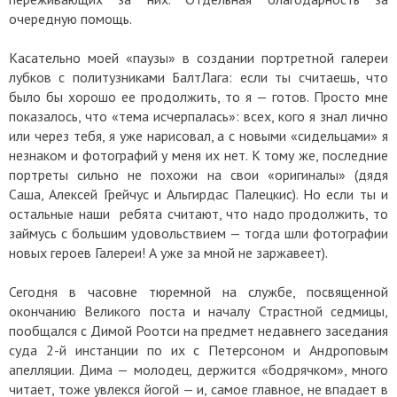
очередную помощь.
Касательно моей «паузы» в создании портретной галереи
лубков с политузниками БалтЛага: если ты считаешь, что
было бы хорошо ее продолжить, то я — готов. Просто мне
показалось, что «тема исчерпалась»: всех, кого я знал лично
или через тебя, я уже нарисовал, а с новыми «сидельцами» я
незнаком и фотографий у меня их нет. К тому же, последние
портреты сильно не похожи на свои «оригиналы» (дядя
Саша, Алексей Грейчус и Альгирдас Палецкис). Но если ты и
остальные наши ребята считают, что надо продолжить, то
займусь с большим удовольствием — тогда шли фотографии
новых героев Галереи! А уже за мной не заржавеет).
Сегодня в часовне тюремной на службе, посвященной
окончанию Великого поста и началу Страстной седмицы,
пообщался с Димой Роотси на предмет недавнего заседания
суда 2-й инстанции по их с Петерсоном и Андроповым
апелляции. Дима — молодец, держится «бодрячком», много
читает, тоже увлекся йогой — и, самое главное, не впадает в