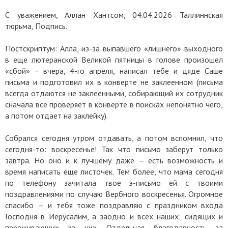
С уважением, Аллан Хантсом, 04.04.2026 Таллиннская
тюрьма, Подпись.
Постскриптум: Алла, из-за выпавшего «лишнего» выходного
в еще лютеранской Великой пятницы в голове произошел
«сбой» − вчера, 4-го апреля, написал тебе и дяде Саше
письма и подготовил их в конверте не заклеенном (письма
всегда отдаются не заклеенными, собирающий их сотрудник
сначала все проверяет в конверте в поисках непонятно чего,
а потом отдает на заклейку).
Собрался сегодня утром отдавать, а потом вспомнил, что
сегодня-то: воскресенье! Так что письмо заберут только
завтра. Но оно и к лучшему даже — есть возможность и
время написать еще листочек. Тем более, что мама сегодня
по телефону зачитала твое э-письмо ей с твоими
поздравлениями по случаю Вербного воскресенья. Огромное
спасибо — и тебя тоже поздравляю с праздником входа
Господня в Иерусалим, а заодно и всех наших: сидящих и
переживающих за них. Отдельная благодарность за