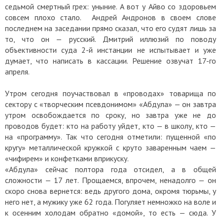
седьмой смертный грех: уныние. А вот у Айво со здоровьем
совсем плохо стало. Андрей Андронов в своем слове
последнем на заседании прямо сказал, что его судят лишь за
то, что он — русский. Дмитрий иллюзий по поводу
объективности суда 2-й инстанции не испытывает и уже
думает, что написать в кассации. Решение озвучат 17-го
апреля.
Утром сегодня поучаствовал в «проводах» товарища по
сектору с «творческим псевдонимом» «Абдула» — он завтра
утром освобождается по сроку, но завтра уже не до
проводов будет: кто на работу уйдет, кто — в школу, кто —
на «программу». Так что сегодня отметили: пущенной «по
кругу» металлической кружкой с круто заваренным чаем —
«чифирем» и конфетками вприкуску.
«Абдула» сейчас полтора года отсидел, а в общей
сложности — 17 лет. Прощаемся, впрочем, ненадолго — он
скоро снова вернется: ведь другого дома, окромя тюрьмы, у
него нет, а мужику уже 62 года. Погуляет немножко на воле и
к осенним холодам обратно «домой», то есть — сюда. У