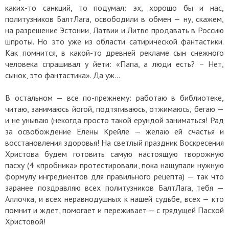
каких-то санкций, то подумал: эх, хорошо бы и нас,
политузников БалтЛага, освободили в обмен — ну, скажем,
на разрешение Эстонии, Латвии и Литве продавать в Россию
шпроты. Но это уже из области сатирической фантастики.
Как помнится, в какой-то древней рекламе сын снежного
человека спрашивал у йети: «Папа, а люди есть? − Нет,
сынок, это фантастика». Да уж…
В остальном — все по-прежнему: работаю в библиотеке,
читаю, занимаюсь йогой, подтягиваюсь, отжимаюсь, бегаю —
и не унываю (некогда просто такой ерундой заниматься! Рад
за освобождение Елены Крейле — желаю ей счастья и
восстановления здоровья! На светлый праздник Воскресения
Христова будем готовить самую настоящую творожную
пасху (4 «пробника» протестировали, пока нащупали нужную
формулу ингредиентов для правильного рецепта) — так что
заранее поздравляю всех политузников БалтЛага, тебя —
Аллочка, и всех неравнодушных к нашей судьбе, всех — кто
помнит и ждет, помогает и переживает — с грядущей Пасхой
Христовой!