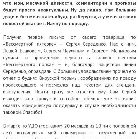
что мои, месячной давности, комментарии и прогнозы
будут просто неактуальны. Ну да ладно, там большие
дяди и без меня как-нибудь разберутся, а у меня и своих
новостей хватает. Начну по порядку.
Получил первое письмо от своего товарища по
«Бессмертной пятерке»
— Сергея Середенко. Н
ас с ним,
Лешей Есаковым, Сергеем Чаулиным и Сергеем Меньковым
судили за проведение первого в Таллине шествия
«Бессмертного полка»
—
и, благодаря защитной линии
Середенко, оправдали. С большим удовольствием прочел его
отчет о буднях Вируской тюрьмы, соображениях по поводу
происходящего и посмеялся над текстом для стендап-
выступления. Почти сразу же ответил ему. Сам Сергей
выходит «по сроку» в сентябре, обещал уже «с воли»
оказать юридическую поддержку в случае необходимости
таковой. Спасибо!
В марте по УДО («оставил» 20 месяцев из 10-ти с половиной
лет) «откинулся» мой сокамерник — осужденный по