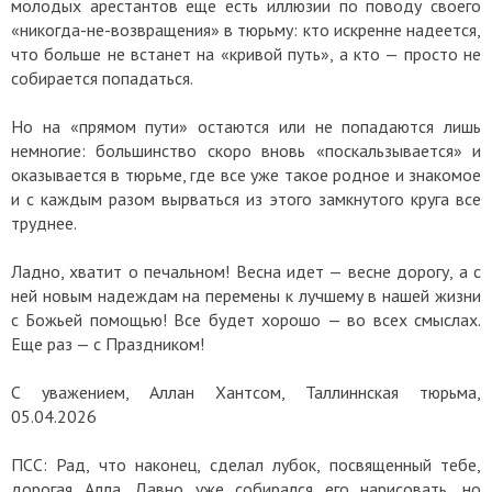
молодых арестантов еще есть иллюзии по поводу своего
«никогда-не-возвращения» в тюрьму: кто искренне надеется,
что больше не встанет на «кривой путь», а кто — просто не
собирается попадаться.
Но на «прямом пути» остаются или не попадаются лишь
немногие: большинство скоро вновь «поскальзывается» и
оказывается в тюрьме, где все уже такое родное и знакомое
и с каждым разом вырваться из этого замкнутого круга все
труднее.
Ладно, хватит о печальном! Весна идет — весне дорогу, а с
ней новым надеждам на перемены к лучшему в нашей жизни
с Божьей помощью! Все будет хорошо — во всех смыслах.
Еще раз — с Праздником!
С уважением, Аллан Хантсом, Таллиннская тюрьма,
05.04.2026
ПСС: Рад, что наконец, сделал лубок, посвященный тебе,
дорогая Алла. Давно уже собирался его нарисовать, но