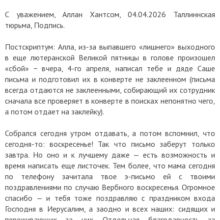
С уважением, Аллан Хантсом, 04.04.2026 Таллиннская
тюрьма, Подпись.
Постскриптум: Алла, из-за выпавшего «лишнего» выходного
в еще лютеранской Великой пятницы в голове произошел
«сбой» − вчера, 4-го апреля, написал тебе и дяде Саше
письма и подготовил их в конверте не заклеенном (письма
всегда отдаются не заклеенными, собирающий их сотрудник
сначала все проверяет в конверте в поисках непонятно чего,
а потом отдает на заклейку).
Собрался сегодня утром отдавать, а потом вспомнил, что
сегодня-то: воскресенье! Так что письмо заберут только
завтра. Но оно и к лучшему даже — есть возможность и
время написать еще листочек. Тем более, что мама сегодня
по телефону зачитала твое э-письмо ей с твоими
поздравлениями по случаю Вербного воскресенья. Огромное
спасибо — и тебя тоже поздравляю с праздником входа
Господня в Иерусалим, а заодно и всех наших: сидящих и
переживающих за них. Отдельная благодарность за