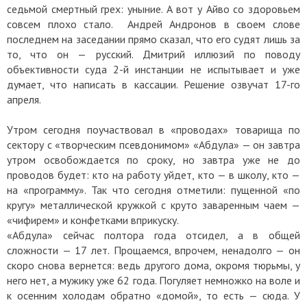
седьмой смертный грех: уныние. А вот у Айво со здоровьем
совсем плохо стало. Андрей Андронов в своем слове
последнем на заседании прямо сказал, что его судят лишь за
то, что он — русский. Дмитрий иллюзий по поводу
объективности суда 2-й инстанции не испытывает и уже
думает, что написать в кассации. Решение озвучат 17-го
апреля.
Утром сегодня поучаствовал в «проводах» товарища по
сектору с «творческим псевдонимом» «Абдула» — он завтра
утром освобождается по сроку, но завтра уже не до
проводов будет: кто на работу уйдет, кто — в школу, кто —
на «программу». Так что сегодня отметили: пущенной «по
кругу» металлической кружкой с круто заваренным чаем —
«чифирем» и конфетками вприкуску.
«Абдула» сейчас полтора года отсидел, а в общей
сложности — 17 лет. Прощаемся, впрочем, ненадолго — он
скоро снова вернется: ведь другого дома, окромя тюрьмы, у
него нет, а мужику уже 62 года. Погуляет немножко на воле и
к осенним холодам обратно «домой», то есть — сюда. У