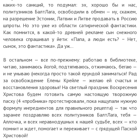
каких-то санкций, то подумал: эх, хорошо бы и нас,
политузников БалтЛага, освободили в обмен — ну, скажем,
на разрешение Эстонии, Латвии и Литве продавать в Россию
шпроты. Но это уже из области сатирической фантастики.
Как помнится, в какой-то древней рекламе сын снежного
человека спрашивал у йети: «Папа, а люди есть? − Нет,
сынок, это фантастика». Да уж…
В остальном — все по-прежнему: работаю в библиотеке,
читаю, занимаюсь йогой, подтягиваюсь, отжимаюсь, бегаю —
и не унываю (некогда просто такой ерундой заниматься! Рад
за освобождение Елены Крейле — желаю ей счастья и
восстановления здоровья! На светлый праздник Воскресения
Христова будем готовить самую настоящую творожную
пасху (4 «пробника» протестировали, пока нащупали нужную
формулу ингредиентов для правильного рецепта) — так что
заранее поздравляю всех политузников БалтЛага, тебя —
Аллочка, и всех неравнодушных к нашей судьбе, всех — кто
помнит и ждет, помогает и переживает — с грядущей Пасхой
Христовой!