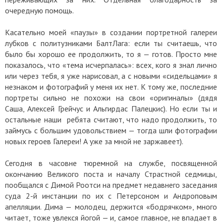
очередную помощь.
Касательно моей «паузы» в создании портретной галереи
лубков с политузниками БалтЛага: если ты считаешь, что
было бы хорошо ее продолжить, то я — готов. Просто мне
показалось, что «тема исчерпалась»: всех, кого я знал лично
или через тебя, я уже нарисовал, а с новыми «сидельцами» я
незнаком и фотографий у меня их нет. К тому же, последние
портреты сильно не похожи на свои «оригиналы» (дядя
Саша, Алексей Грейчус и Альгирдас Палецкис). Но если ты и
остальные наши ребята считают, что надо продолжить, то
займусь с большим удовольствием — тогда шли фотографии
новых героев Галереи! А уже за мной не заржавеет).
Сегодня в часовне тюремной на службе, посвященной
окончанию Великого поста и началу Страстной седмицы,
пообщался с Димой Роотси на предмет недавнего заседания
суда 2-й инстанции по их с Петерсоном и Андроповым
апелляции. Дима — молодец, держится «бодрячком», много
читает, тоже увлекся йогой — и, самое главное, не впадает в