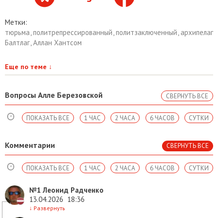
Метки:
тюрьма
,
политрепрессированный
,
политзаключенный
,
архипелаг
Балтлаг
,
Аллан Хантсом
Еще по теме
↓
Вопросы Алле Березовской
СВЕРНУТЬ ВСЕ
ПОКАЗАТЬ ВСЕ
1 ЧАС
2 ЧАСА
6 ЧАСОВ
СУТКИ
Комментарии
СВЕРНУТЬ ВСЕ
ПОКАЗАТЬ ВСЕ
1 ЧАС
2 ЧАСА
6 ЧАСОВ
СУТКИ
№1
Леонид Радченко
13.04.2026
18:36
↓
Развернуть