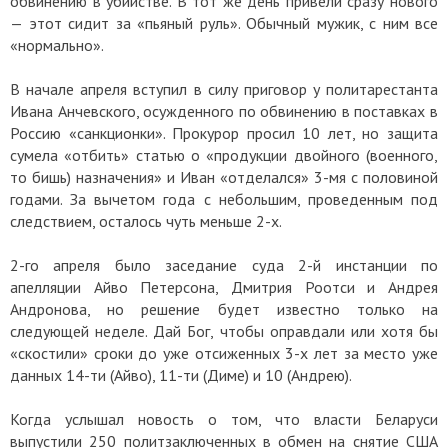
обвинению в убийстве. В тот же день привели сразу нового
— этот сидит за «пьяный руль». Обычный мужик, с ним все
«нормально».
В начале апреля вступил в силу приговор у политарестанта
Ивана Анчевского, осужденного по обвинению в поставках в
Россию «санкционки». Прокурор просил 10 лет, но защита
сумела «отбить» статью о «продукции двойного (военного,
то бишь) назначения» и Иван «отделался» 3-мя с половиной
годами. За вычетом года с небольшим, проведенным под
следствием, осталось чуть меньше 2-х.
2-го апреля было заседание суда 2-й инстанции по
апелляции Айво Петерсона, Дмитрия Роотси и Андрея
Андронова, но решение будет известно только на
следующей неделе. Дай Бог, чтобы оправдали или хотя бы
«скостили» сроки до уже отсиженных 3-х лет за место уже
данных 14-ти (Айво), 11-ти (Диме) и 10 (Андрею).
Когда услышал новость о том, что власти Беларуси
выпустили 250 политзаключенных в обмен на снятие США