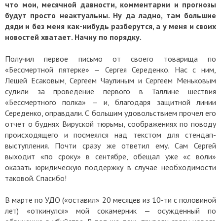
что мои, месячной давности, комментарии и прогнозы
будут просто неактуальны. Ну да ладно, там большие
дяди и без меня как-нибудь разберутся, а у меня и своих
новостей хватает. Начну по порядку.
Получил первое письмо от своего товарища по
«Бессмертной пятерке»
— Сергея Середенко. Н
ас с ним,
Лешей Есаковым, Сергеем Чаулиным и Сергеем Меньковым
судили за проведение первого в Таллине шествия
«Бессмертного полка»
—
и, благодаря защитной линии
Середенко, оправдали. С большим удовольствием прочел его
отчет о буднях Вируской тюрьмы, соображениях по поводу
происходящего и посмеялся над текстом для стендап-
выступления. Почти сразу же ответил ему. Сам Сергей
выходит «по сроку» в сентябре, обещал уже «с воли»
оказать юридическую поддержку в случае необходимости
таковой. Спасибо!
В марте по УДО («оставил» 20 месяцев из 10-ти с половиной
лет) «откинулся» мой сокамерник — осужденный по