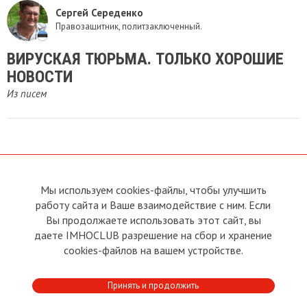
Сергей Середенко
Правозащитник, политзаключенный.
ВИРУСКАЯ ТЮРЬМА. ТОЛЬКО ХОРОШИЕ
НОВОСТИ
Из писем
Мы используем cookies-файлы, чтобы улучшить
О сайте
Прямая связь с
Председателем
работу сайта и Ваше взаимодействие с ним. Если
Устав
Вы продолжаете использовать этот сайт, вы
Прямая связь c членами клуба
Условия пользования
даете IMHOCLUB разрешение на сбор и хранение
Реклама
Политика конфиденциальности
cookies-файлов на вашем устройстве.
Контакты
Copyright © 2011 - 2026 Imho
Принять и продолжить
Club