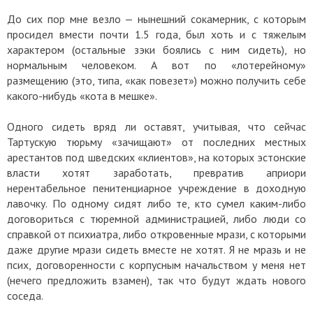
До сих пор мне везло — нынешний сокамерник, с которым
просидел вмести почти 1.5 года, был хоть и с тяжелым
характером (остальные зэки боялись с ним сидеть), но
нормальным человеком. А вот по «лотерейному»
размещению (это, типа, «как повезет») можно получить себе
какого-нибудь «кота в мешке».
Одного сидеть вряд ли оставят, учитывая, что сейчас
Тартускую тюрьму «зачищают» от последних местных
арестантов под шведских «клиентов», на которых эстонские
власти хотят заработать, превратив априори
нерентабельное пенитенциарное учреждение в доходную
лавочку. По одному сидят либо те, кто сумел каким-либо
договориться с тюремной администрацией, либо люди со
справкой от психиатра, либо откровенные мрази, с которыми
даже другие мрази сидеть вместе не хотят. Я не мразь и не
псих, договоренности с корпусным начальством у меня нет
(нечего предложить взамен), так что будут ждать нового
соседа.