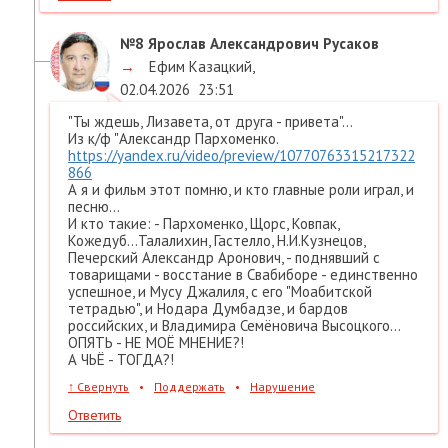
№8
Ярослав Александрович Русаков
→
Ефим Казацкий
,
02.04.2026
23:51
"Ты ждешь, Лизавета, от друга - привета"...
Из к/ф "Александр Пархоменко.
https://yandex.ru/video/preview/10770763315217322
866
А я и фильм этот помню, и кто главные роли играл, и
песню...
И кто такие: - Пархоменко, Щорс, Ковпак,
Кожедуб...Талалихин, Гастелло, Н.И.Кузнецов,
Печерский Александр Аронович, - поднявший с
товарищами - восстание в Свабиборе - единственно
успешное, и Мусу Джалиля, с его "Моабитской
тетрадью", и Нодара Думбадзе, и бардов
российских, и Владимира Семёновича Высоцкого...
ОПЯТЬ - НЕ МОЁ МНЕНИЕ?!
А ЧЬЁ - ТОГДА?!
↑
Свернуть
•
Поддержать
•
Нарушение
Ответить