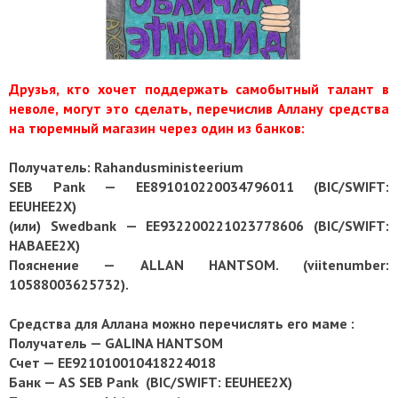
Друзья, кто хочет поддержать самобытный талант в
неволе, могут это сделать, перечислив Аллану средства
на тюремный магазин через один из банков:
Получатель: Rahandusministeerium
SEB Pank — EE891010220034796011 (BIC/SWIFT:
EEUHEE2X)
(или) Swedbank — EE932200221023778606 (BIC/SWIFT:
HABAEE2X)
Пояснение — АLLAN HANTSOM. (viitenumber:
10588003625732).
Средства для Аллана можно перечислять его маме :
Получатель — GALINA HANTSOM
Счет
—
EE921010010418224018
Банк — AS SEB Pank (BIC/SWIFT: EEUHEE2X)