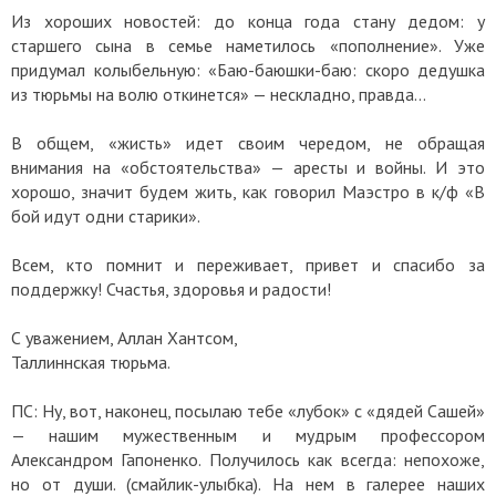
Из хороших новостей: до конца года стану дедом: у
старшего сына в семье наметилось «пополнение». Уже
придумал колыбельную: «Баю-баюшки-баю: скоро дедушка
из тюрьмы на волю откинется» — нескладно, правда…
В общем, «жисть» идет своим чередом, не обращая
внимания на «обстоятельства» — аресты и войны. И это
хорошо, значит будем жить, как говорил Маэстро в к/ф «В
бой идут одни старики».
Всем, кто помнит и переживает, привет и спасибо за
поддержку! Счастья, здоровья и радости!
С уважением, Аллан Хантсом,
Таллиннская тюрьма.
ПС: Ну, вот, наконец, посылаю тебе «лубок» с «дядей Сашей»
— нашим мужественным и мудрым профессором
Александром Гапоненко. Получилось как всегда: непохоже,
но от души. (смайлик-улыбка). На нем в галерее наших