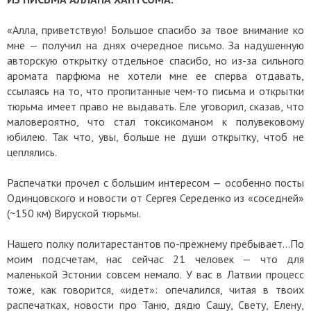
«Алла, приветствую! Большое спасибо за твое внимание ко
мне — получил на днях очередное письмо. За надушенную
авторскую открытку отдельное спасибо, но из-за сильного
аромата парфюма не хотели мне ее сперва отдавать,
ссылаясь на то, что пропитанные чем-то письма и открытки
тюрьма имеет право не выдавать. Еле уговорил, сказав, что
маловероятно, что стал токсикоманом к полувековому
юбилею. Так что, увы, больше не души открытку, чтоб не
цеплялись.
Распечатки прочел с большим интересом — особенно посты
Одинцовского и новости от Сергея Середенко из «соседней»
(~150 км) Вируской тюрьмы.
Нашего полку политарестантов по-прежнему пребывает…По
моим подсчетам, нас сейчас 21 человек — что для
маленькой Эстонии совсем немало. У вас в Латвии процесс
тоже, как говорится, «идет»: опечалился, читая в твоих
распечатках, новости про Таню, дядю Сашу, Свету, Елену,