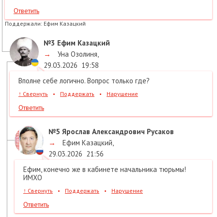
Ответить
Поддержали:
Ефим Казацкий
№3
Ефим Казацкий
→
Уна Озолиня
,
29.03.2026
19:58
Вполне себе логично. Вопрос только где?
↑
Свернуть
•
Поддержать
•
Нарушение
Ответить
№5
Ярослав Александрович Русаков
→
Ефим Казацкий
,
29.03.2026
21:56
Ефим, конечно же в кабинете начальника тюрьмы!
ИМХО
↑
Свернуть
•
Поддержать
•
Нарушение
Ответить