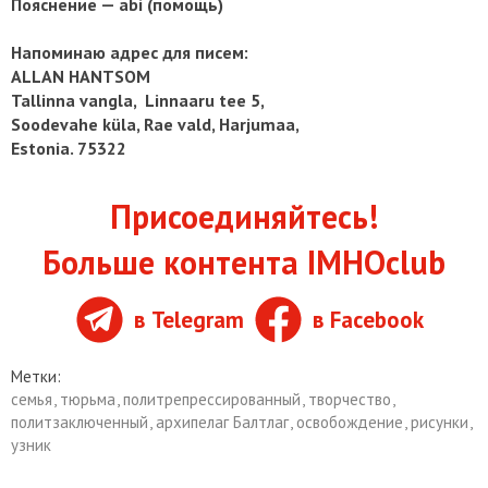
Пояснение — abi (помощь)
Напоминаю адрес для писем:
ALLAN HANTSOM
Tallinna vangla, Linnaaru tee 5,
Soodevahe küla, Rae vald, Harjumaa,
Estonia. 75322
Присоединяйтесь!
Больше контента IMHOclub
в Telegram
в Facebook
Метки:
семья
,
тюрьма
,
политрепрессированный
,
творчество
,
политзаключенный
,
архипелаг Балтлаг
,
освобождение
,
рисунки
,
узник