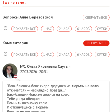
Еще по теме
↓
Вопросы Алле Березовской
СВЕРНУТЬ ВСЕ
ПОКАЗАТЬ ВСЕ
1 ЧАС
2 ЧАСА
6 ЧАСОВ
СУТКИ
Комментарии
СВЕРНУТЬ ВСЕ
ПОКАЗАТЬ ВСЕ
1 ЧАС
2 ЧАСА
6 ЧАСОВ
СУТКИ
№1
Ольга Яковлевна Саутыч
27.03.2026
20:51
"Баю-баюшки-баю: скоро дедушка из тюрьмы на волю
откинется» — нескладно, правда… "
Баю-баюшки-баю, не ложися на краю.
Тебе деда обещает
Помнить шконочку свою.
И откинувшись с тюрьмы
Волю всем покажем мы.