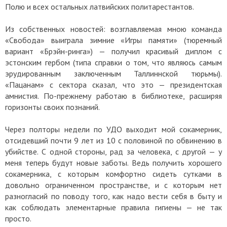
Полю и всех остальных латвийских политарестантов.
Из собственных новостей: возглавляемая мною команда
«Свобода» выиграла зимние «Игры памяти» (тюремный
вариант «Брэйн-ринга») — получил красивый диплом с
эстонским гербом (типа справки о том, что являюсь самым
эрудированным заключенным Таллиннской тюрьмы).
«Пацанам» с сектора сказал, что это — президентская
амнистия. По-прежнему работаю в библиотеке, расширяя
горизонты своих познаний.
Через полторы недели по УДО выходит мой сокамерник,
отсидевший почти 9 лет из 10 с половиной по обвинению в
убийстве. С одной стороны, рад за человека, с другой — у
меня теперь будут новые заботы. Ведь получить хорошего
сокамерника, с которым комфортно сидеть сутками в
довольно ограниченном пространстве, и с которым нет
разногласий по поводу того, как надо вести себя в быту и
как соблюдать элементарные правила гигиены — не так
просто.