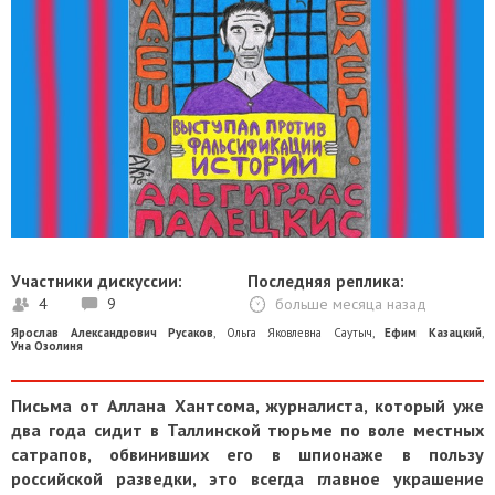
Участники дискуссии:
Последняя реплика:
4
9
больше месяца назад
Ярослав Александрович Русаков
,
Ольга Яковлевна Саутыч
,
Ефим Казацкий
,
Уна Озолиня
Письма от Аллана Хантсома, журналиста, который уже
два года сидит в Таллинской тюрьме по воле местных
сатрапов, обвинивших его в шпионаже в пользу
российской разведки, это всегда главное украшение