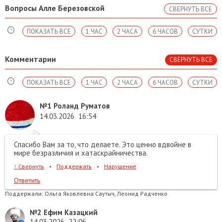
Вопросы Алле Березовской
СВЕРНУТЬ ВСЕ
ПОКАЗАТЬ ВСЕ
1 ЧАС
2 ЧАСА
6 ЧАСОВ
СУТКИ
Комментарии
СВЕРНУТЬ ВСЕ
ПОКАЗАТЬ ВСЕ
1 ЧАС
2 ЧАСА
6 ЧАСОВ
СУТКИ
№1
Роланд Руматов
14.03.2026
16:54
Спасибо Вам за то, что делаете. Это ценно вдвойне в
мире безразличия и хатаскрайничества.
↑
Свернуть
•
Поддержать
•
Нарушение
Ответить
Поддержали:
Ольга Яковлевна Саутыч, Леонид Радченко
№2
Ефим Казацкий
14.03.2026
22:06