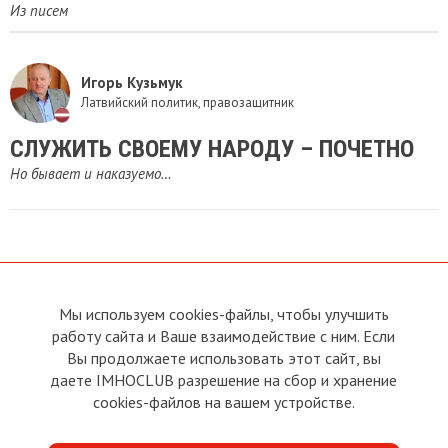
Из писем
Игорь Кузьмук
Латвийский политик, правозащитник
СЛУЖИТЬ СВОЕМУ НАРОДУ – ПОЧЕТНО
Но бывает и наказуемо…
Мы используем cookies-файлы, чтобы улучшить
О сайте
Прямая связь с
работу сайта и Ваше взаимодействие с ним. Если
Председателем
Устав
Вы продолжаете использовать этот сайт, вы
Прямая связь c членами клуба
Условия пользования
даете IMHOCLUB разрешение на сбор и хранение
Реклама
Политика конфиденциальности
cookies-файлов на вашем устройстве.
Контакты
Copyright © 2011 - 2026 Imho