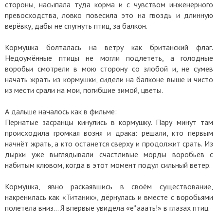
стороны, насыпала туда корма и с чувством инженерного
превосходства, ловко повесила это на гвоздь и длинную
верёвку, дабы не спугнуть птиц, за балкон.
Кормушка болталась на ветру как британский флаг.
Недоумённые птицы не могли подлететь, а голодные
воробьи смотрели в мою сторону со злобой и, не сумев
начать жрать из кормушки, сидели на балконе выше и чисто
из мести срали на мои, погибшие зимой, цветы.
А дальше началось как в фильме:
Пернатые засранцы кинулись в кормушку. Пару минут там
происходила громкая возня и драка: решали, кто первым
начнёт жрать, а кто останется сверху и продолжит срать. Из
дырки уже выглядывали счастливые морды воробьёв с
набитым клювом, когда в этот момент подул сильный ветер.
Кормушка, явно раскаявшись в своём существование,
накренилась как «Титаник», дёрнулась и вместе с воробьями
полетела вниз... Я впервые увидела «е*ааать!» в глазах птиц.