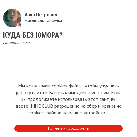
Анна Петрович
мыслитель-самоучка
КУДА БЕЗ ЮМОРА?
На отвлечься
Мы используем cookies-файлы, чтобы улучшить
О сайте
Прямая связь с
Председателем
работу сайта и Ваше взаимодействие с ним. Если
Устав
Вы продолжаете использовать этот сайт, вы
Прямая связь c членами клуба
Условия пользования
даете IMHOCLUB разрешение на сбор и хранение
Реклама
Политика конфиденциальности
cookies-файлов на вашем устройстве.
Контакты
Copyright © 2011 - 2026 Imho
Принять и продолжить
Club