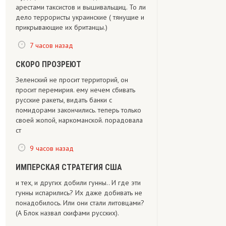
арестами таксистов и вышивальщиц. То ли
дело террористы украинские ( тянущие и
прикрывающие их британцы.)
7 часов назад
СКОРО ПРОЗРЕЮТ
Зеленский не просит территорий, он
просит перемирия. ему нечем сбивать
русские ракеты, видать банки с
помидорами закончились. теперь только
своей жопой, наркоманской. порадовала
ст
9 часов назад
ИМПЕРСКАЯ СТРАТЕГИЯ США
и тех, и других добили гунны.. И где эти
гунны испарились? Их даже добивать не
понадобилось. Или они стали литовцами?
(А Блок назвал скифами русских).