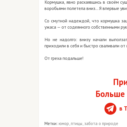
Кормушка, явно раскаявшись в своём сущ
воробьями полетела вниз... Я впервые уви
Со смутной надеждой, что кормушка заце
ужаса — от содеянного собственными рук
Но не надолго: внизу начали выползат
приходили в себя и быстро сваливали от м
От греха подальше!
При
Больше 
в 
Метки:
юмор
,
птицы
,
забота о природе