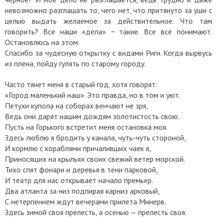
невозможно разглашать то, чего нет, что притянуто за уши с
целью выдать желаемое за действительное. Что там
говорить? Все наши «дела» − такие. Все всё понимают.
Остановлюсь на этом.
Спасибо за чудесную открытку с видами Риги. Когда вырвусь
из плена, пойду гулять по старому городу.
Часто тянет меня в старый год, хотя говорят:
«Город маленький наш». Это правда, но в том и уют.
Петухи купола на соборах венчают не зря,
Ведь они дарят нашим дождям золотистость свою.
Пусть на Горького встретит меня остановка моя.
Здесь люблю я бродить у канала, чуть-чуть стороной,
И кормлю с кораблями причаливших чаек я,
Приносящих на крыльях своих свежий ветер морской.
Тихо спят фонари и деревья в тени парковой,
И театр для нас открывает начало премьер.
Два атланта за низ подпирая карниз арковый,
С нетерпением ждут вечерами прилета Минерв.
Здесь зимой своя прелесть, а осенью — прелесть своя.