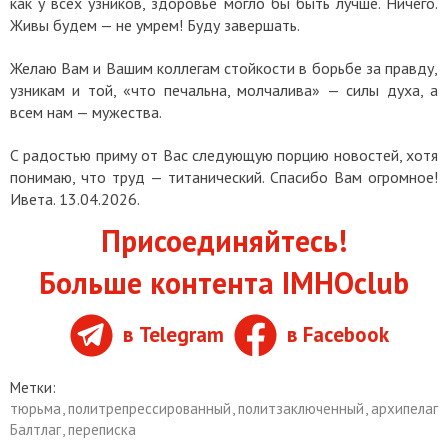
как у всех узников, здоровье могло бы быть лучше. Ничего.
Живы будем — не умрем! Буду завершать.
Желаю Вам и Вашим коллегам стойкости в борьбе за правду,
узникам и той, «что печальна, молчалива»
—
силы духа, а
всем нам — мужества.
С радостью приму от Вас следующую порцию новостей, хотя
понимаю, что труд — титанический. Спасибо Вам огромное!
Ивета. 13.04.2026.
Присоединяйтесь!
Больше контента IMHOclub
в Telegram
в Facebook
Метки:
тюрьма
,
политрепрессированный
,
политзаключенный
,
архипелаг
Балтлаг
,
переписка