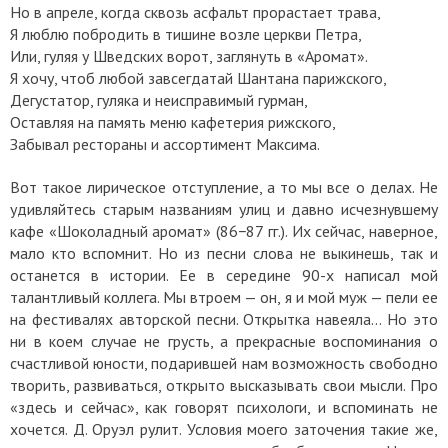
Но в апреле, когда сквозь асфальт прорастает трава,
Я люблю побродить в тишине возле церкви Петра,
Или, гуляя у Шведских ворот, заглянуть в «Аромат».
Я хочу, чтоб любой завсегдатай Шантана парижского,
Дегустатор, гуляка и неисправимый гурман,
Оставляя на память меню кафетерия рижского,
Забывал рестораны и ассортимент Максима.
Вот такое лирическое отступление, а то мы все о делах. Не
удивляйтесь старым названиям улиц и давно исчезнувшему
кафе «Шоколадный аромат» (86−87 гг.). Их сейчас, наверное,
мало кто вспомнит. Но из песни слова не выкинешь, так и
останется в истории. Ее в середине 90-х написал мой
талантливый коллега. Мы втроем — он, я и мой муж — пели ее
на фестивалях авторской песни. Открытка навеяла… Но это
ни в коем случае не грусть, а прекрасные воспоминания о
счастливой юности, подарившей нам возможность свободно
творить, развиваться, открыто высказывать свои мысли. Про
«здесь и сейчас», как говорят психологи, и вспоминать не
хочется. Д. Оруэл рулит. Условия моего заточения такие же,