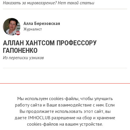
Наказать за мировоззрение? Нет такой статьи
Алла Березовская
Журналист
АЛЛАН ХАНТСОМ ПРОФЕССОРУ
ГАПОНЕНКО
Из переписки узников
Мы используем cookies-файлы, чтобы улучшить
О сайте
Прямая связь с
Председателем
работу сайта и Ваше взаимодействие с ним. Если
Устав
Вы продолжаете использовать этот сайт, вы
Прямая связь c членами клуба
Условия пользования
даете IMHOCLUB разрешение на сбор и хранение
Реклама
Политика конфиденциальности
cookies-файлов на вашем устройстве.
Контакты