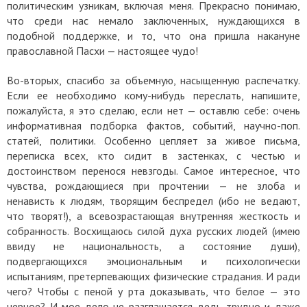
политическим узникам, включая меня. Прекрасно понимаю,
что среди нас немало заключенных, нуждающихся в
подобной поддержке, и то, что она пришла накануне
православной Пасхи — настоящее чудо!
Во-вторых, спасибо за объемную, насыщенную распечатку.
Если ее необходимо кому-нибудь переслать, напишите,
пожалуйста, я это сделаю, если нет — оставлю себе: очень
информативная подборка фактов, событий, научно-поп.
статей, политики. Особенно цепляет за живое письма,
переписка всех, кто сидит в застенках, с честью и
достоинством перенося невзгоды. Самое интересное, что
чувства, рождающиеся при прочтении — не злоба и
ненависть к людям, творящим беспредел (ибо не ведают,
что творят!), а всевозрастающая внутренняя жесткость и
собранность. Восхищаюсь силой духа русских людей (имею
ввиду не национальность, а состояние души),
подвергающихся эмоциональным и психологически
испытаниям, претерпевающих физические страдания. И ради
чего? Чтобы с пеной у рта доказывать, что белое — это
черное? И мое дело не разглашается, ведь трудно и даже