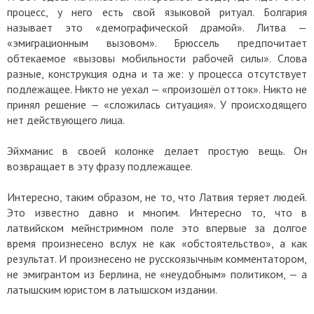
процесс, у него есть свой языковой ритуал. Болгария
называет это «демографической драмой». Литва —
«эмиграционным вызовом». Брюссель предпочитает
обтекаемое «вызовы мобильности рабочей силы». Слова
разные, конструкция одна и та же: у процесса отсутствует
подлежащее. Никто не уехал — «произошёл отток». Никто не
принял решение — «сложилась ситуация». У происходящего
нет действующего лица.
Эйхманис в своей колонке делает простую вещь. Он
возвращает в эту фразу подлежащее.
Интересно, таким образом, не то, что Латвия теряет людей.
Это известно давно и многим. Интересно то, что в
латвийском мейнстримном поле это впервые за долгое
время произнесено вслух не как «обстоятельство», а как
результат. И произнесено не русскоязычным комментатором,
не эмигрантом из Берлина, не «неудобным» политиком, — а
латышским юристом в латышском издании.