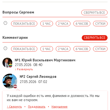
Вопросы Сергеем
СВЕРНУТЬ ВСЕ
ПОКАЗАТЬ ВСЕ
1 ЧАС
2 ЧАСА
6 ЧАСОВ
СУТКИ
Комментарии
СВЕРНУТЬ ВСЕ
ПОКАЗАТЬ ВСЕ
1 ЧАС
2 ЧАСА
6 ЧАСОВ
СУТКИ
№1
Юрий Васильевич Мартинович
27.05.2026
08:40
↓
Развернуть
№2
Сергей Леонидов
27.05.2026
07:02
У каждой ошибки есть имя, фамилия и должность. Но мы
их вам не откроем.
↑
Свернуть
•
Поддержать
•
Нарушение