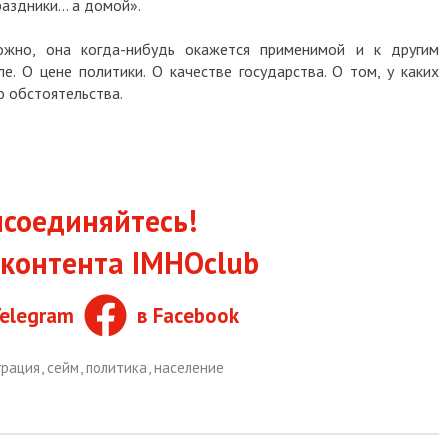
раздники… а домой».
ожно, она когда-нибудь окажется применимой и к другим
е. О цене политики. О качестве государства. О том, у каких
о обстоятельства.
соединяйтесь!
контента IMHOclub
Telegram
в Facebook
грация
,
сейм
,
политика
,
население