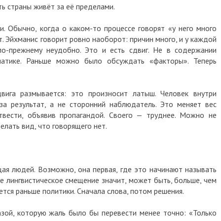
ть страны живёт за её пределами.
. Обычно, когда о каком-то процессе говорят «у него много
т. Эйхманис говорит ровно наоборот: причин много, и у каждой
по-прежнему неудобно. Это и есть сдвиг. Не в содержании
матике. Раньше можно было обсуждать «факторы». Теперь
вига размывается: это произносит латыш. Человек внутри
за результат, а не сторонний наблюдатель. Это меняет вес
твести, объявив пропагандой. Своего — труднее. Можно не
елать вид, что говорящего нет.
щая людей. Возможно, она первая, где это начинают называть
ое лингвистическое смещение значит, может быть, больше, чем
тся раньше политики. Сначала слова, потом решения.
зой, которую жаль было бы перевести менее точно: «Только