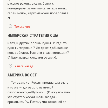
русские ракеты, видать банки с
помидорами закончились. теперь только
своей жопой, наркоманской. порадовала
ст
Только что
ИМПЕРСКАЯ СТРАТЕГИЯ США
и тех, и других добили гунны.. И где эти
гунны испарились? Их даже добивать не
понадобилось. Или они стали литовцами?
(А Блок назвал скифами русских).
3 часа назад
АМЕРИКА ВОЮЕТ
---Тридцать лет Россия предлагала одно
и то же — договор о взаимной
безопасности,---Шутники... :)И ежу понятно
что стратегическая цель Запада -
прикончить РФ.Потому что основной вр