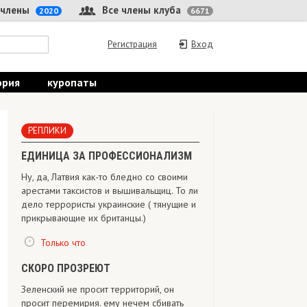
 члены
Все члены клуба
2020
6671
Регистрация
Вход
ория
куропаты
РЕПЛИКИ
ЕДИНИЦА ЗА ПРОФЕССИОНАЛИЗМ
Ну, да, Латвия как-то бледно со своими
арестами таксистов и вышивальщиц. То ли
дело террористы украинские ( тянущие и
прикрывающие их британцы.)
Только что
СКОРО ПРОЗРЕЮТ
Зеленский не просит территорий, он
просит перемирия. ему нечем сбивать