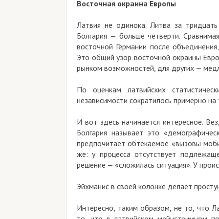
Восточная окраина Европы
Латвия не одинока. Литва за тридцать
Болгария — больше четверти. Сравнима
восточной Германии после объединения,
Это общий узор восточной окраины Евро
рынком возможностей, для других — медл
По оценкам латвийских статистическ
независимости сократилось примерно на т
И вот здесь начинается интересное. Везд
Болгария называет это «демографичес
предпочитает обтекаемое «вызовы мобил
же: у процесса отсутствует подлежащ
решение — «сложилась ситуация». У прои
Эйхманис в своей колонке делает просту
Интересно, таким образом, не то, что Л
то, что в латвийском мейнстримном по