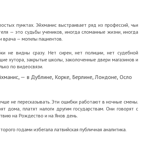
ростых пунктах. Эйхманис выстраивает ряд из профессий, чьи
еля — это судьбы учеников, иногда сломанные жизни, иногда
 врача — могилы пациентов.
ки не видны сразу. Нет сирен, нет полиции, нет судебной
щие хутора, закрытые школы, заколоченные двери магазинов и
лько по видеосвязи.
манис, — в Дублине, Корке, Берлине, Лондоне, Осло
лучше не пересказывать. Эти ошибки работают в ночные смены.
оят дома, платят налоги другим государствам. Они говорят с
твию на Рождество и на Янов день.
оторого годами избегала латвийская публичная аналитика.