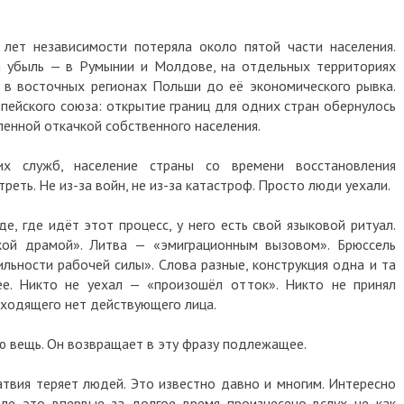
 лет независимости потеряла около пятой части населения.
я убыль — в Румынии и Молдове, на отдельных территориях
 в восточных регионах Польши до её экономического рывка.
пейского союза: открытие границ для одних стран обернулось
енной откачкой собственного населения.
их служб, население страны со времени восстановления
реть. Не из-за войн, не из-за катастроф. Просто люди уехали.
е, где идёт этот процесс, у него есть свой языковой ритуал.
кой драмой». Литва — «эмиграционным вызовом». Брюссель
ьности рабочей силы». Слова разные, конструкция одна и та
ее. Никто не уехал — «произошёл отток». Никто не принял
сходящего нет действующего лица.
ю вещь. Он возвращает в эту фразу подлежащее.
атвия теряет людей. Это известно давно и многим. Интересно
ле это впервые за долгое время произнесено вслух не как