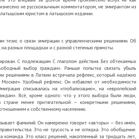
роизнесено не русскоязычным комментатором, не эмигрантом из
а латышским юристом в латышском издании.
ам тезис о связи эмиграции с управленческими решениями. Об
, на разных площадках и с разной степенью прямоты.
ирован. С подлежащим. С глаголом действия. Без обтекаемых
вободный выбор граждан». Раньше попытка связать убыль
ми решениями в Латвии встречала рефлекс, который надёжно
у Москве». Удобный рефлекс. Он избавлял от необходимости
миграция списывалась на «глобализацию», на «европейский
аждан». Всё, кроме одного: что у этого выбора были люди,
 стране менее притягательной — конкретными решениями,
отношением к собственному населению.
зывает фамилий. Он намеренно говорит «авторы» — без имён,
правительства. Это не трусость и не оглядка. Это обобщение.
а команда. Это класс решений, накопленный за тридцать лет,