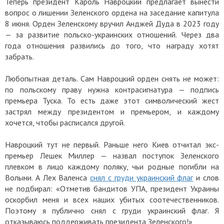
Теперь президент Кароль Навроцкий предлагает вынести
вопрос о лишении Зеленского ордена на заседание капитула
8 июня. Орден Зеленскому вручил Анджей Дуда в 2023 году
— за развитие польско-украинских отношений. Через два
года отношения развились до того, что награду хотят
забрать.
Любопытная деталь. Сам Навроцкий орден снять не может:
по польскому праву нужна контрасигнатура — подпись
премьера Туска. То есть даже этот символический жест
застрял между президентом и премьером, и каждому
хочется, чтобы расписался другой.
Навроцкий тут не первый. Раньше него Киев отчитал экс-
премьер Лешек Миллер — назвал поступок Зеленского
плевком в лицо каждому поляку, чьи родные погибли на
Волыни. А Лех Валенса
снял с груди украинский флаг
и слов
не подбирал: «Отметив бандитов УПА, президент Украины
оскорбил меня и всех наших убитых соотечественников.
Поэтому я публично снял с груди украинский флаг. Я
отказываюсь поддерживать президента Зеленского!»