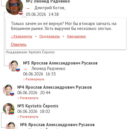
№2
Леонид Радченко
→
Дмитрий Котов
,
05.06.2026
14:38
Только зачем он её вернул? Мог бы втихаря загнать на
блошином рынке. Хоть выручил бы несколько злотых.
↓
Развернуть
•
Поддержать
•
Нарушение
Ответить
Поддержали:
Kęstutis Čeponis
№3
Ярослав Александрович Русаков
→
Леонид Радченко
06.06.2026
16:35
↓
Развернуть
№4
Ярослав Александрович Русаков
06.06.2026
20:44
↓
Развернуть
№5
Kęstutis Čeponis
06.06.2026
18:02
↓
Развернуть
№6
Ярослав Александрович Русаков