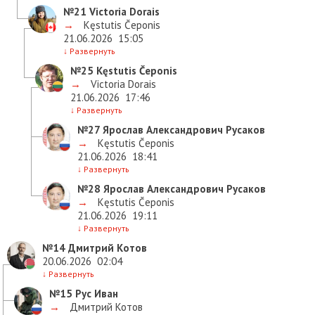
№21
Victoria Dorais
→
Kęstutis Čeponis
21.06.2026
15:05
↓
Развернуть
№25
Kęstutis Čeponis
→
Victoria Dorais
21.06.2026
17:46
↓
Развернуть
№27
Ярослав Александрович Русаков
→
Kęstutis Čeponis
21.06.2026
18:41
↓
Развернуть
№28
Ярослав Александрович Русаков
→
Kęstutis Čeponis
21.06.2026
19:11
↓
Развернуть
№14
Дмитрий Котов
20.06.2026
02:04
↓
Развернуть
№15
Рус Иван
→
Дмитрий Котов