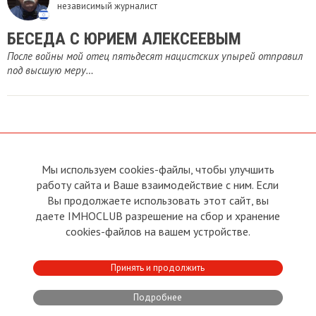
независимый журналист
БЕСЕДА С ЮРИЕМ АЛЕКСЕЕВЫМ
После войны мой отец пятьдесят нацистских упырей отправил
под высшую меру…
Мы используем cookies-файлы, чтобы улучшить
О сайте
Прямая связь с
работу сайта и Ваше взаимодействие с ним. Если
Председателем
Устав
Вы продолжаете использовать этот сайт, вы
Прямая связь c членами клуба
Условия пользования
даете IMHOCLUB разрешение на сбор и хранение
Реклама
Политика конфиденциальности
cookies-файлов на вашем устройстве.
Контакты
Copyright © 2011 - 2026 Imho
Принять и продолжить
Club
Подробнее
Developed by:
CRA