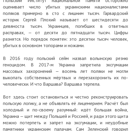
Польский Институт национальной памяти осторожно
оценивает число убитых украинскими националистами
поляков примерно в сто с лишним тысяч. Гарвардский
историк Сергей Плохий называет от шестидесяти до
девяноста тысяч. Украинцев, погибших в ответных
расправах, — от десяти до пятнадцати тысяч. Цифры
разнятся. Но порядок понятен: это десятки тысяч человек,
убитых в основном топорами и ножами.
В 2016 году польский сейм назвал волынскую резню
геноцидом. В 2017-м Украина запретила эксгумации
массовых захоронений — восемь лет поляки не могли
выкопать собственных мёртвых и перезахоронить их по-
человечески. И что Варшава? Варшава терпела.
Вот здесь стоит остановиться и честно реконструировать
польскую логику, а не объявлять её лицемерием. Расчёт был
холодный и по-своему разумный: идёт большая война,
Украина — щит между Польшей и Россией, и ради этого щита
можно потерпеть и запрет на эксгумации, и неудобные
памятники украинским палачам. Сам Зеленский говорил