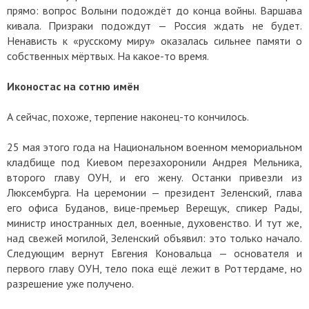
прямо: вопрос Волыни подождёт до конца войны. Варшава
кивала. Призраки подождут — Россия ждать не будет.
Ненависть к «русскому миру» оказалась сильнее памяти о
собственных мёртвых. На какое-то время.
Иконостас на сотню имён
А сейчас, похоже, терпение наконец-то кончилось.
25 мая этого года на Национальном военном мемориальном
кладбище под Киевом перезахоронили Андрея Мельника,
второго главу ОУН, и его жену. Останки привезли из
Люксембурга. На церемонии — президент Зеленский, глава
его офиса Буданов, вице-премьер Верещук, спикер Рады,
министр иностранных дел, военные, духовенство. И тут же,
над свежей могилой, Зеленский объявил: это только начало.
Следующим вернут Евгения Коновальца — основателя и
первого главу ОУН, тело пока ещё лежит в Роттердаме, но
разрешение уже получено.