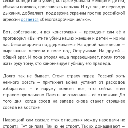
семье «бандитов и убийц, которые убивали женщин и детей,
убивали поляков, прославлять нельзя». И тут же, не переводя
дыхания, добавляет: поддержка Украины против российской
агрессии
остаётся
«безоговорочной целью».
Вот, собственно, и вся конструкция — президент сам её и
проговорил. «Вы чтите убийц наших женщин и детей — но мы
вас безоговорочно поддерживаем.» На одной чаше весов —
вырезанные деревни и поле под Острувками. На другой —
общий враг. И пока вторая чаша перевешивает, поляк готов
жать руку тому, кто канонизирует убийцу его прадеда.
Долго так не бывает. Стоит страху перед Россией хоть
немного осесть — притихнет война, устанет от расходов
избиратель, — и наружу полезет всё, что сейчас этим
страхом придавлено. Память не отменили — её отложили. До
того дня, когда сосед на западе снова станет страшнее
соседа на востоке.
Навроцкий сам сказал: «так отношения между народами не
строят». Тут он прав. Так их не строят. Так их донашивают —