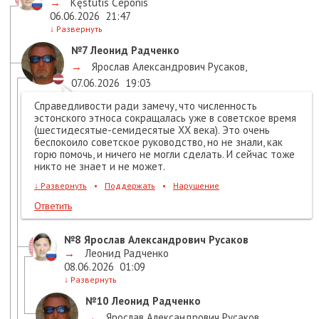
→
Kęstutis Čeponis
06.06.2026
21:47
↓
Развернуть
№7
Леонид Радченко
→
Ярослав Александрович Русаков
,
07.06.2026
19:03
Справедливости ради замечу, что численность
эстонского этноса сокращалась уже в советское время
(шестидесятые-семидесятые ХХ века). Это очень
беспокоило советское руководство, но не знали, как
горю помочь, и ничего не могли сделать. И сейчас тоже
никто не знает и не может.
↓
Развернуть
•
Поддержать
•
Нарушение
Ответить
№8
Ярослав Александрович Русаков
→
Леонид Радченко
08.06.2026
01:09
↓
Развернуть
№10
Леонид Радченко
→
Ярослав Александрович Русаков
,