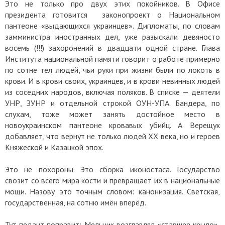
Это не только про двух этих покойников. В Офисе
президента готовится законопроект о Национальном
пантеоне «выдающихся украинцев». Дипломаты, по словам
замминистра иностранных дел, уже разыскали девяносто
восемь (!!!) захоронений в двадцати одной стране. Глава
Института национальной памяти говорит о работе примерно
по сотне тел людей, чьи руки при жизни были по локоть в
крови. И в крови своих, украинцев, и в крови невинных людей
из соседних народов, включая поляков. В списке — деятели
УНР, ЗУНР и отдельной строкой ОУН-УПА. Бандера, по
слухам, тоже может занять достойное место в
новоукраинском пантеоне кровавых убийц. А Верещук
добавляет, что вернут не только людей ХХ века, но и героев
Княжеской и Казацкой эпох.
Это не похороны. Это сборка иконостаса. Государство
свозит со всего мира кости и превращает их в национальные
мощи. Назову это точным словом: канонизация. Светская,
государственная, на сотню имён вперёд.
Тут педант поправит: Мельник возглавлял «старшее крыло»,