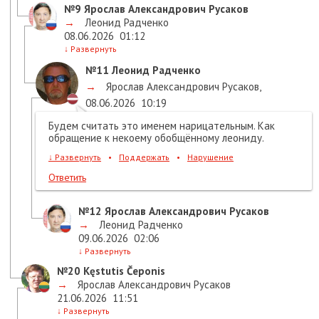
№9
Ярослав Александрович Русаков
→
Леонид Радченко
08.06.2026
01:12
↓
Развернуть
№11
Леонид Радченко
→
Ярослав Александрович Русаков
,
08.06.2026
10:19
Будем считать это именем нарицательным. Как
обращение к некоему обобщённому леониду.
↓
Развернуть
•
Поддержать
•
Нарушение
Ответить
№12
Ярослав Александрович Русаков
→
Леонид Радченко
09.06.2026
02:06
↓
Развернуть
№20
Kęstutis Čeponis
→
Ярослав Александрович Русаков
21.06.2026
11:51
↓
Развернуть