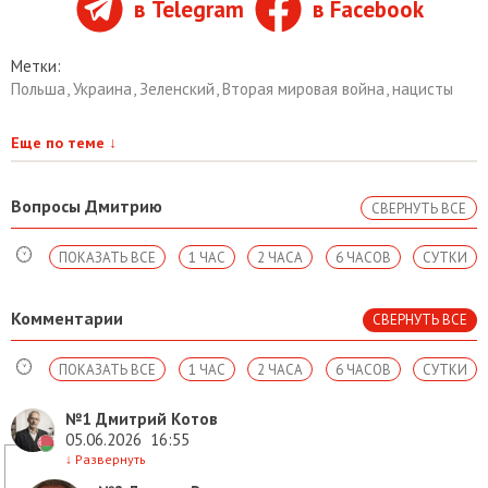
в Telegram
в Facebook
Метки:
Польша
,
Украина
,
Зеленский
,
Вторая мировая война
,
нацисты
Еще по теме
↓
Вопросы Дмитрию
СВЕРНУТЬ ВСЕ
ПОКАЗАТЬ ВСЕ
1 ЧАС
2 ЧАСА
6 ЧАСОВ
СУТКИ
Комментарии
СВЕРНУТЬ ВСЕ
ПОКАЗАТЬ ВСЕ
1 ЧАС
2 ЧАСА
6 ЧАСОВ
СУТКИ
№1
Дмитрий Котов
05.06.2026
16:55
↓
Развернуть