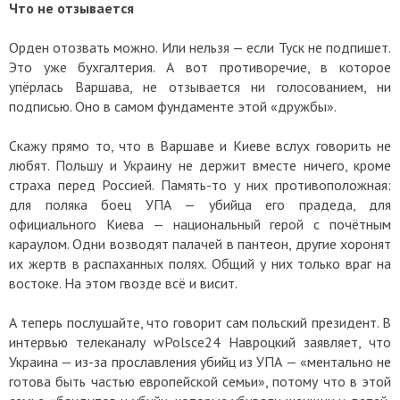
Что не отзывается
Орден отозвать можно. Или нельзя — если Туск не подпишет.
Это уже бухгалтерия. А вот противоречие, в которое
упёрлась Варшава, не отзывается ни голосованием, ни
подписью. Оно в самом фундаменте этой «дружбы».
Скажу прямо то, что в Варшаве и Киеве вслух говорить не
любят. Польшу и Украину не держит вместе ничего, кроме
страха перед Россией. Память-то у них противоположная:
для поляка боец УПА — убийца его прадеда, для
официального Киева — национальный герой с почётным
караулом. Одни возводят палачей в пантеон, другие хоронят
их жертв в распаханных полях. Общий у них только враг на
востоке. На этом гвозде всё и висит.
А теперь послушайте, что говорит сам польский президент. В
интервью телеканалу wPolsce24 Навроцкий заявляет, что
Украина — из-за прославления убийц из УПА — «ментально не
готова быть частью европейской семьи», потому что в этой