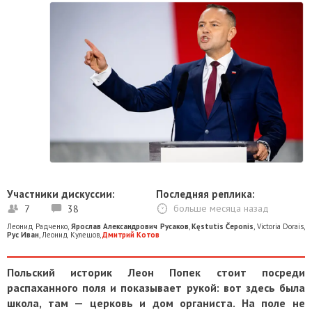
Участники дискуссии:
Последняя реплика:
7
38
больше месяца назад
Леонид Радченко
,
Ярослав Александрович Русаков
,
Kęstutis Čeponis
,
Victoria Dorais
,
Рус Иван
,
Леонид Кулешов
,
Дмитрий Котов
Польский историк Леон Попек стоит посреди
распаханного поля и показывает рукой: вот здесь была
школа, там — церковь и дом органиста. На поле не