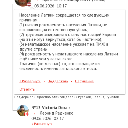
08.06.2026
10:17
Население Латвии сокращается по следующим
причинам:
(1) низкая рождаемость населения Латвии, не
восполняющая естественную убыль;
(2) трудовая эмиграция в станы настоящей Европы
(но эти могут вернуться, хотя бы частично);
(3) нелатышское население уезжает на ПМЖ в
другие страны;
(4) рождаемость у нелатышского населения Латвии
ещё ниже чем у латышского.
Трагично (не для нас) то, что сокращается
численность именно латышского этноса.
↓
Развернуть
•
Поддержать
•
Нарушение
Ответить
Поддержали:
Ярослав Александрович Русаков, Роланд Руматов
№13
Victoria Dorais
→
Леонид Радченко
09.06.2026
02:17
↓
Развернуть