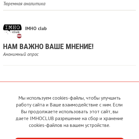
Тюремная аналитика
IMHO club
​НАМ ВАЖНО ВАШЕ МНЕНИЕ!
Анонимный опрос
Мы используем cookies-файлы, чтобы улучшить
О сайте
Прямая связь с
работу сайта и Ваше взаимодействие с ним. Если
Председателем
Устав
Вы продолжаете использовать этот сайт, вы
Прямая связь c членами клуба
Условия пользования
даете IMHOCLUB разрешение на сбор и хранение
Реклама
Политика конфиденциальности
cookies-файлов на вашем устройстве.
Контакты
Copyright © 2011 - 2026 Imho