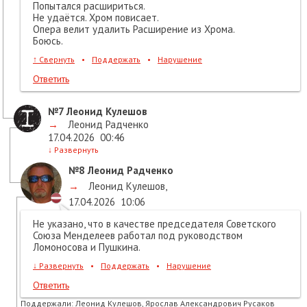
Попытался расшириться.
Не удаётся. Хром повисает.
Опера велит удалить Расширение из Хрома.
Боюсь.
↑
Свернуть
•
Поддержать
•
Нарушение
Ответить
№7
Леонид Кулешов
→
Леонид Радченко
17.04.2026
00:46
↓
Развернуть
№8
Леонид Радченко
→
Леонид Кулешов
,
17.04.2026
10:06
Не указано, что в качестве председателя Советского
Союза Менделеев работал под руководством
Ломоносова и Пушкина.
↓
Развернуть
•
Поддержать
•
Нарушение
Ответить
Поддержали:
Леонид Кулешов, Ярослав Александрович Русаков