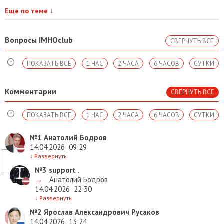
Еще по теме
↓
Вопросы IMHOclub
СВЕРНУТЬ ВСЕ
ПОКАЗАТЬ ВСЕ
1 ЧАС
2 ЧАСА
6 ЧАСОВ
СУТКИ
Комментарии
СВЕРНУТЬ ВСЕ
ПОКАЗАТЬ ВСЕ
1 ЧАС
2 ЧАСА
6 ЧАСОВ
СУТКИ
№1
Анатолий Бодров
14.04.2026
09:29
↓
Развернуть
№3
support .
→
Анатолий Бодров
14.04.2026
22:30
↓
Развернуть
№2
Ярослав Александрович Русаков
14.04.2026
13:24