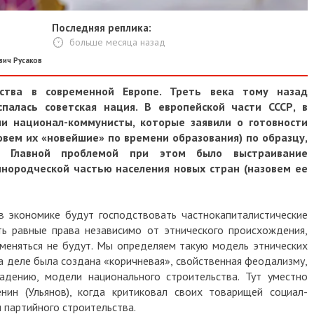
Последняя реплика:
больше месяца назад
вич Русаков
ьства в современной Европе. Треть века тому назад
спалась советская нация. В европейской части СССР, в
ли национал-коммунисты, которые заявили о готовности
овем их «новейшие» по времени образования) по образцу,
. Главной проблемой при этом было выстраивание
нородческой частью населения новых стран (назовем ее
в экономике будут господствовать частнокапиталистические
ь равные права независимо от этнического происхождения,
меняться не будут. Мы определяем такую модель этнических
а деле была создана «коричневая», свойственная феодализму,
адению, модели национального строительства. Тут уместно
нин (Ульянов), когда критиковал своих товарищей социал-
 партийного строительства.