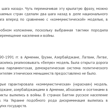
а шага назад». Чуть переиначивая эту крылатую фразу, можно
ваемых стран сделали два шага назад в деле национального
ага вперед по сравнению с «коммунистической» моделью, в
обном изложении, поскольку выбранная тактики породила
еремещение населения и войны.
-1991 гг. в Армении, Грузии, Азербайджане, Латвии, Литве,
ласились реализовывать «белую» модель. Была открыта дорога
ана парламентская, демократическая система политического
вителям этнических меньшинств предоставлено не было.
рые гарантировала «коммунистическая» («красная») модель.
йджане, азербайджанцами в Армении, абхазами и осетинами в
ликты вылились в войны. В странах Балтии русское население
и. На Украине подобного рода дискриминация вылилась в
гих государств.