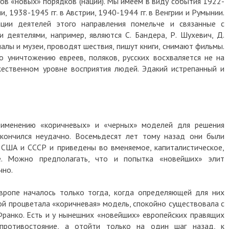
ов «новых» порядков (наций). Мы имеем в виду события 1922-
ии, 1938-1945 гг. в Австрии, 1940-1944 гг. в Венгрии и Румынии.
ции деятелей этого направления помельче и связанные с
 деятелями, например, являются С. Бандера, Р. Шухевич, Д.
алы и музеи, проводят шествия, пишут книги, снимают фильмы.
 уничтожению евреев, поляков, русских восхваляется не на
жественном уровне восприятия людей. Эдакий истрепанный и
рименению «коричневых» и «черных» моделей для решения
акончился неудачно. Восемьдесят лет тому назад они были
США и СССР и приведены во вменяемое, капиталистическое,
ие. Можно предполагать, что и попытка «новейших» элит
чно.
вропе началось только тогда, когда определяющей для них
рой процветала «коричневая» модель, спокойно существовала с
Франко. Есть и у нынешних «новейших» европейских правящих
 противостояние, а отойти только на один шаг назад, к