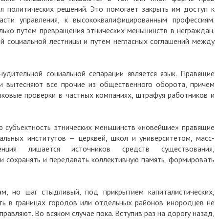
я политических решений. Это помогает закрыть им доступ к
асти управления, к высококвалифицированным профессиям.
ько путем превращения этнических меньшинств в неграждан.
ей социальной лестницы и путем негласных соглашений между
удительной социальной сепарации является язык. Правящие
и вытесняют все прочие из общественного оборота, причем
ковые проверки в частных компаниях, штрафуя работников и
ю субъектность этнических меньшинств «новейшие» правящие
альных институтов — церквей, школ и университетом, масс-
енция лишается источников средств существования,
 сохранять и передавать коллективную память, формировать
м, но шаг стыдливый, под прикрытием капиталистических,
ть в границах городов или отдельных районов инородцев не
правляют. Во всяком случае пока. Вступив раз на дорогу назад,