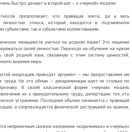
чень быстро делают и второй шаг — к «черной» модели.
тносов предполагает, что правящая элита, да и весь
я личностью этноса, который находится в подчиненном
и субъектами, так и субъектами коллективными.
нических меньшинств учиться на родном языке? Это лишение
оряжаться своей личностью. Переходя на обучение на чужом
ь свой родной язык, связанную с этим систему ценностей,
нного видения мира.
детей инородцев приводят аргумент — мы предоставляем им
е труда. Но это обман — дискриминация идет не столько по
признаку. В своей классической форме «черная» модель
влечение их к принудительному труду, депортацию тех, кто
ческое устранение. Последнее обычно начинается с правящей
родцев, а сопровождается физической деструкцией их храмов,
ется неприличным связное изложение «коричневых» и «черных»