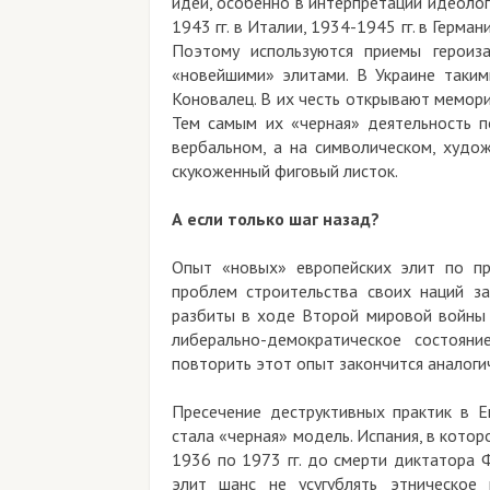
идей, особенно в интерпретации идеолог
1943 гг. в Италии, 1934-1945 гг. в Герман
Поэтому используются приемы героиза
«новейшими» элитами. В Украине такими
Коновалец. В их честь открывают мемори
Тем самым их «черная» деятельность по
вербальном, а на символическом, худо
скукоженный фиговый листок.
А если только шаг назад?
Опыт «новых» европейских элит по п
проблем строительства своих наций з
разбиты в ходе Второй мировой войны 
либерально-демократическое состоян
повторить этот опыт закончится аналоги
Пресечение деструктивных практик в Е
стала «черная» модель. Испания, в кото
1936 по 1973 гг. до смерти диктатора 
элит шанс не усугублять этническое