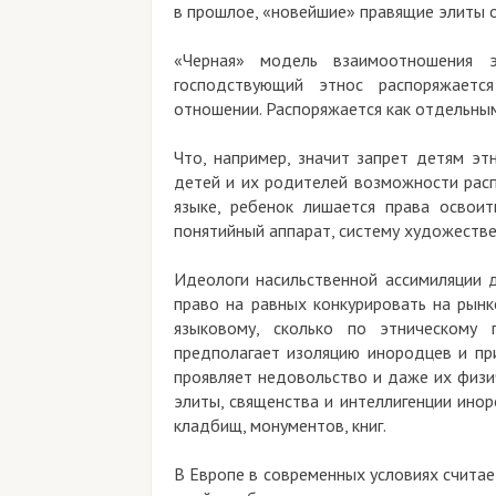
в прошлое, «новейшие» правящие элиты о
«Черная» модель взаимоотношения э
господствующий этнос распоряжаетс
отношении. Распоряжается как отдельным
Что, например, значит запрет детям эт
детей и их родителей возможности расп
языке, ребенок лишается права освоит
понятийный аппарат, систему художестве
Идеологи насильственной ассимиляции 
право на равных конкурировать на рынк
языковому, сколько по этническому 
предполагает изоляцию инородцев и при
проявляет недовольство и даже их физи
элиты, священства и интеллигенции ино
кладбищ, монументов, книг.
В Европе в современных условиях счита