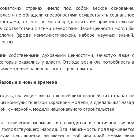
оветских странах имело под собой веское основание.
 власти не обладали способностями осуществлять социальное
нствами, то есть не могли предложить им привлекательные
в соответствии с этими ценностями. Такие ценности могли бы
ологии (вроде коммунистической), наборе научных знаний,
ностях.
ими собственными духовными ценностями, зачастую даже с
которые оказались у власти. Отсюда возникла потребность в
ым» моделям национального строительства.
 базовые в новые времена
одель, правящие элиты в «новейших» европейских странах не
 им коммунистической «красной» модели, а сделали шаг назад
рой, к «черной», модели национального строительства.
то этнические меньшинства находятся в частичной личной
о господствующего народа. Эта зависимость поддерживается
еские меньшинства лишаются в той или иной форме прав