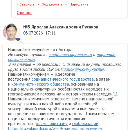
↑
Свернуть
•
Поддержать
•
Нарушение
Ответить
№5
Ярослав Александрович Русаков
03.07.2026
17:11
Национа́л-коммуни́зм - от Автора.
Не следует путать с
национал-социализмом
и
национал-
большевизмом
.
Эта статья — об идеологии. О движении внутри правящего
круга в Латвийской ССР см.
Национал-коммунисты
.
Национа́л-коммуни́зм — идеология
построения
социалистического государства
, а затем
и
коммунистического общества
, основанная на
национально-культурных особенностях народов, их
географическом положении и историческом наследии
[1]
.
Национал-коммунизм отвергает замену национальной
культуры и языка какой-либо одной всеобщей
универсальной культурой и языком и выступает за
построение независимого государства. Таким образом,
национал-коммунистическая идеология
противостоит
космополитизму
и
глобализации
...
https://ru.wikipedia.org/wiki/Национал-коммунизм