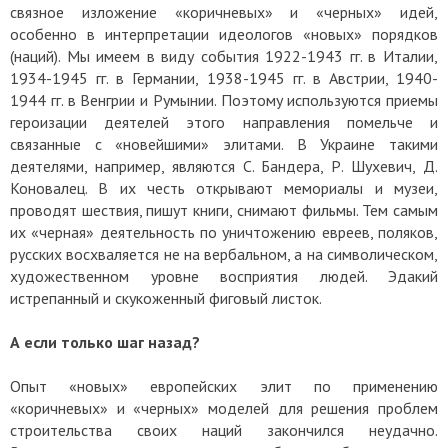
связное изложение «коричневых» и «черных» идей,
особенно в интерпретации идеологов «новых» порядков
(наций). Мы имеем в виду события 1922-1943 гг. в Италии,
1934-1945 гг. в Германии, 1938-1945 гг. в Австрии, 1940-
1944 гг. в Венгрии и Румынии. Поэтому используются приемы
героизации деятелей этого направления помельче и
связанные с «новейшими» элитами. В Украине такими
деятелями, например, являются С. Бандера, Р. Шухевич, Д.
Коновалец. В их честь открывают мемориалы и музеи,
проводят шествия, пишут книги, снимают фильмы. Тем самым
их «черная» деятельность по уничтожению евреев, поляков,
русских восхваляется не на вербальном, а на символическом,
художественном уровне восприятия людей. Эдакий
истрепанный и скукоженный фиговый листок.
А если только шаг назад?
Опыт «новых» европейских элит по применению
«коричневых» и «черных» моделей для решения проблем
строительства своих наций закончился неудачно.