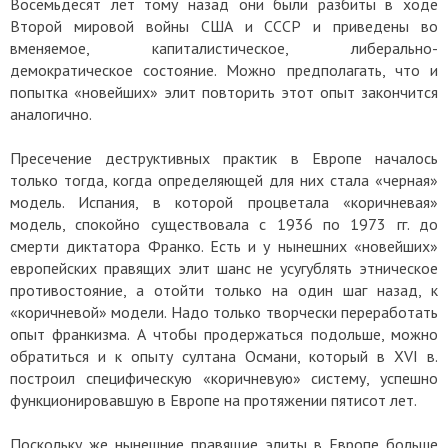
Восемьдесят лет тому назад они были разбиты в ходе
Второй мировой войны США и СССР и приведены во
вменяемое, капиталистическое, либерально-
демократическое состояние. Можно предполагать, что и
попытка «новейших» элит повторить этот опыт закончится
аналогично.
Пресечение деструктивных практик в Европе началось
только тогда, когда определяющей для них стала «черная»
модель. Испания, в которой процветала «коричневая»
модель, спокойно существовала с 1936 по 1973 гг. до
смерти диктатора Франко. Есть и у нынешних «новейших»
европейских правящих элит шанс не усугублять этническое
противостояние, а отойти только на один шаг назад, к
«коричневой» модели. Надо только творчески переработать
опыт франкизма. А чтобы продержаться подольше, можно
обратиться и к опыту султана Османи, который в XVI в.
построил специфическую «коричневую» систему, успешно
функционировавшую в Европе на протяжении пятисот лет.
Поскольку же нынешние правящие элиты в Европе больше