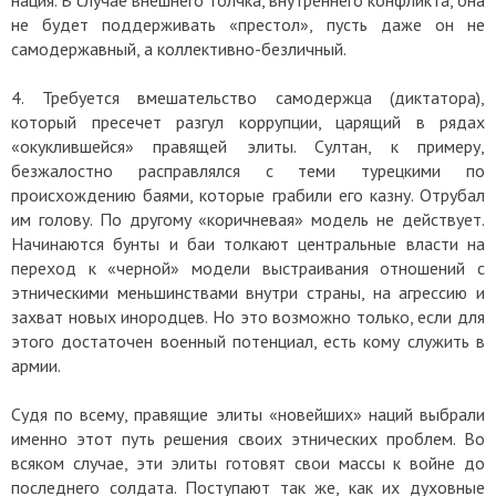
нация. В случае внешнего толчка, внутреннего конфликта, она
не будет поддерживать «престол», пусть даже он не
самодержавный, а коллективно-безличный.
4. Требуется вмешательство самодержца (диктатора),
который пресечет разгул коррупции, царящий в рядах
«окуклившейся» правящей элиты. Султан, к примеру,
безжалостно расправлялся с теми турецкими по
происхождению баями, которые грабили его казну. Отрубал
им голову. По другому «коричневая» модель не действует.
Начинаются бунты и баи толкают центральные власти на
переход к «черной» модели выстраивания отношений с
этническими меньшинствами внутри страны, на агрессию и
захват новых инородцев. Но это возможно только, если для
этого достаточен военный потенциал, есть кому служить в
армии.
Судя по всему, правящие элиты «новейших» наций выбрали
именно этот путь решения своих этнических проблем. Во
всяком случае, эти элиты готовят свои массы к войне до
последнего солдата. Поступают так же, как их духовные