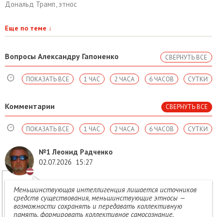
Дональд Трамп
,
этнос
Еще по теме
↓
Вопросы Александру Гапоненко
СВЕРНУТЬ ВСЕ
ПОКАЗАТЬ ВСЕ
1 ЧАС
2 ЧАСА
6 ЧАСОВ
СУТКИ
Комментарии
СВЕРНУТЬ ВСЕ
ПОКАЗАТЬ ВСЕ
1 ЧАС
2 ЧАСА
6 ЧАСОВ
СУТКИ
№1
Леонид Радченко
02.07.2026
15:27
Меньшинствующая интеллигенция лишается источников
средств существования, меньшинствующие этносы —
возможности сохранять и передавать коллективную
память, формировать коллективное самосознание.