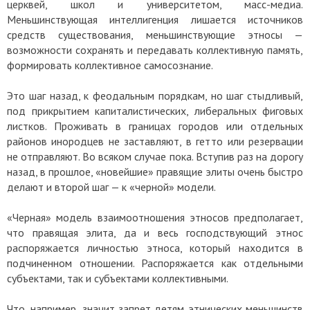
церквей, школ и университетом, масс-медиа.
Меньшинствующая интеллигенция лишается источников
средств существования, меньшинствующие этносы —
возможности сохранять и передавать коллективную память,
формировать коллективное самосознание.
Это шаг назад, к феодальным порядкам, но шаг стыдливый,
под прикрытием капиталистических, либеральных фиговых
листков. Проживать в границах городов или отдельных
районов инородцев не заставляют, в гетто или резервации
не отправляют. Во всяком случае пока. Вступив раз на дорогу
назад, в прошлое, «новейшие» правящие элиты очень быстро
делают и второй шаг — к «черной» модели.
«Черная» модель взаимоотношения этносов предполагает,
что правящая элита, да и весь господствующий этнос
распоряжается личностью этноса, который находится в
подчиненном отношении. Распоряжается как отдельными
субъектами, так и субъектами коллективными.
Что, например, значит запрет детям этнических меньшинств