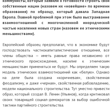
коммунисты, которые заявили о готовности строить свои
собственные нации (назовем их «новейшие» по времени
образования) по образцу, который давала Западная
Европа. Главной проблемой при этом было выстраивание
взаимоотношений с многочисленной инородческой
частью населения новых стран (назовем ее этническими
меньшинствами).
Европейский образец предполагал, что в экономике будут
господствовать частнокапиталистические отношения, все
члены общества — иметь равные права независимо от
этнического происхождения, насилие к этническим
меньшинствам применяться не будут. Мы определяем такую
модель этнических взаимоотношений как «белую». Однако
на деле была создана «коричневая», свойственная
феодализму, и даже «черная», свойственная рабовладению,
модели национального строительства. Тут уместно привести
образ, который создал В. Ленин (Ульянов), когда критиковал
своих товарищей социал-демократов за выбор ошибочной
тактики партийного строительства.