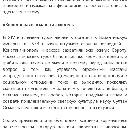
гинекологи и музыканты с филологами, то осмелюсь описать
здесь эту систему.
«Коричневая» османская модель
В XIV в. племена турок начали вторгаться в Византийскую
империю, в 1553 г. взяли штурмом столицу последней —
Константинополь, и вскоре захватили всю южную Европу.
Число этнических турок было невелико, кроме как воевать и
грабить они ничего не умели и поэтому перед ними встал
вопрос о том, как управлять огромными массами
инородческого населения. Доминировать над инородцами в
социальном отношении тоже не выходило, поскольку
склонности к умственным занятиям у кочевников не было, в
отличие, скажем, от арабов, которые придумали ислам и
создали привлекательную светскую культуру и науку. Султан
Осман нашел такой выход из этой непростой ситуации.
Состав правящей элиты был: воины всадники, кормившиеся
за счет ренты, которую платили завоеванные инородцы;