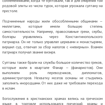
соплеменниками, когда те бунтовали, так и для смирения той
родовой элиты из числа турок, которая угрожала султану на
престоле.
Подчиненные народы жили обособленными общинами —
миллетами, которые имели большую степень
самостоятельности. Например, православные греки, сербы,
болгары управлялись через Константинопольского
патриарха. Он не только управлял церквами и монастырями,
вершил суд, отвечал за сбор налогов с «неверных». Взамен
патриарх получал звание визиря.
Султаны также брали на службы большое количество греков,
которые жили в квартале Фанар — (фанариотов). Они
выполняли роль переводчиков, дипломатов,
администраторов. Нехватку мозгов османы не стыдились
заполнять инородцами. От них даже не требовали перехода
в ислам.
Богослужения в христианских храмах велись на греческом
языке, в торговле использовался греческий, храмы и