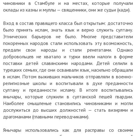
чиновники в Стамбуле и на местах, которые получали
оклады из казны и муллы — священники, они же судьи (кади).
Вход в состав правящего класса был открытым: достаточно
было принять ислам, знать язык и верно служить султану.
Этнических барьеров не было. Многие представители
покоренных народов стали использовать эту возможность,
предали свои народы и стали ренегатами. Однако
добровольцев не хватало и турки ввели налоги в форме
поставки детей славянскими народами. Детей селили в
турецких семьях, где они осваивали язык, насильно обращали
в ислам. Потом выживших мальчиков отправляли в военно-
религиозные школы и воспитывали в духе преданности
султану и преданности исламу. В итоге воспитывались
янычары, которые служили в султанской пешей гвардии.
Наиболее смышленые становились чиновниками и могли
дослужиться до высших должностей — стать визирями и
драгоманами (главными переводчиками).
Янычары использовались как для расправы со своими