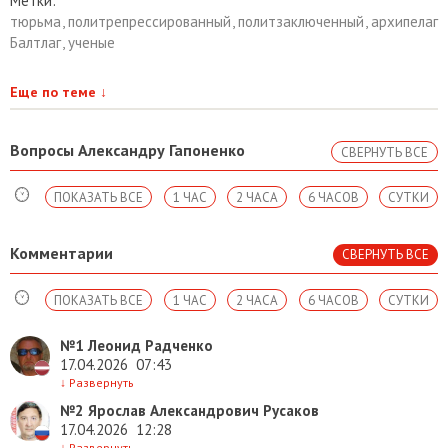
Метки:
тюрьма
,
политрепрессированный
,
политзаключенный
,
архипелаг
Балтлаг
,
ученые
Еще по теме
↓
Вопросы Александру Гапоненко
СВЕРНУТЬ ВСЕ
ПОКАЗАТЬ ВСЕ
1 ЧАС
2 ЧАСА
6 ЧАСОВ
СУТКИ
Комментарии
СВЕРНУТЬ ВСЕ
ПОКАЗАТЬ ВСЕ
1 ЧАС
2 ЧАСА
6 ЧАСОВ
СУТКИ
№1
Леонид Радченко
17.04.2026
07:43
↓
Развернуть
№2
Ярослав Александрович Русаков
17.04.2026
12:28
↓
Развернуть