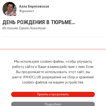
Алла Березовская
Журналист
ДЕНЬ РОЖДЕНИЯ В ТЮРЬМЕ…
Из письма Сергея Никитина
Мы используем cookies-файлы, чтобы улучшить
О сайте
Прямая связь с
Председателем
работу сайта и Ваше взаимодействие с ним. Если
Устав
Вы продолжаете использовать этот сайт, вы
Прямая связь c членами клуба
Условия пользования
даете IMHOCLUB разрешение на сбор и хранение
Реклама
Политика конфиденциальности
cookies-файлов на вашем устройстве.
Контакты
Copyright © 2011 - 2026 Imho
Принять и продолжить
Club
Подробнее