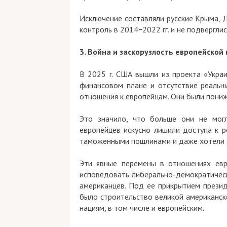
Исключение составляли русские Крыма, Донб
контроль в 2014−2022 гг. и не подверглись в
3. Война и заскорузлость европейской иде
В 2025 г. США вышли из проекта «Украина»,
финансовом плане и отсутствие реальных б
отношения к европейцам. Они были понижены
Это значило, что больше они не могли р
европейцев искусно лишили доступа к росс
таможенными пошлинами и даже хотели отоб
Эти явные перемены в отношениях европе
исповедовать либерально-демократическую 
американцев. Под ее прикрытием президент
было строительство великой американской н
нациям, в том числе и европейским.