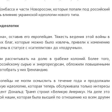
асса и части Новороссии, которые попали под российский
лиянию украинской идеологии нового типа.
ологии
 оставив его европейцам. Тяжесть ведения этой войны в
лаг, которые можно было извлечь, привели к изменению
 в статусе с «сателлитов» до «подручных».
ассчитывать на долю в грабеже колоний. Более того,
ийскому сырью и энергоресурсам, обложили повышенными
рать у них Гренландию.
йцы не могли осмыслить в течение года и продолжали
идеологию, которая теперь обслуживала только интересы
 Дональд Трамп строил «Великую Америку». На деле это
ации, которая была высшей по отношению ко всем другим