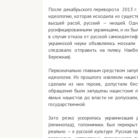
После декабрьского переворота 2013 г. нов
идеологию, которая исходила из существова
высшей расой, русский — низшей. Однако
русифицированными украинцами, и их были г
в случае отказа от русской самоидентификац
украинской науки объявлялись москали — те
следовало отправить на гиляку. Наиболее
Бережная).
Первоначально главным средством запугиван
идеология. Из прошлого извлекли нацистских
сделали из них героев, допустили бесчин
обращение были запущены нацистские лозун
явных нацистов до власти не допускали, рав
государственной.
Зато резко ускорилась украинизация рус
(ленинопад), топонимики. Был перекрыт д
реально — к русской культуре. Русская пра