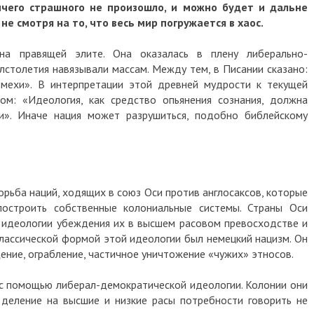
о страшного не произошло, и можно будет и дальне
мотря на то, что весь мир погружается в хаос.
равящей элите. Она оказалась в плену либерально-
летия навязывали массам. Между тем, в Писании сказано:
и». В интерпретации этой древней мудрости к текущей
«Идеология, как средство опьянения сознания, должна
 Иначе нация может разрушиться, подобно библейскому
 наций, ходящих в союз Оси против англосаксов, которые
троить собственные колониальные системы. Страны Оси
ологии убеждения их в высшем расовом превосходстве и
сической формой этой идеологии был немецкий нацизм. Он
, ограбление, частичное уничтожение «чужих» этносов.
омощью либерал-демократической идеологии. Колонии они
ление на высшие и низкие расы потребности говорить не