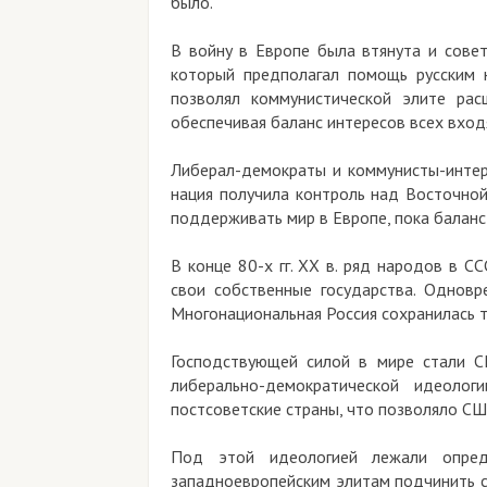
было.
В войну в Европе была втянута и советская
который предполагал помощь русским нар
позволял коммунистической элите расшир
обеспечивая баланс интересов всех входящих
Либерал-демократы и коммунисты-интернаци
нация получила контроль над Восточной Евр
поддерживать мир в Европе, пока баланс си
В конце 80-х гг. ХХ в. ряд народов в СССР
свои собственные государства. Одновреме
Многонациональная Россия сохранилась тольк
Господствующей силой в мире стали США.
либерально-демократической идеологии.
постсоветские страны, что позволяло США д
Под этой идеологией лежали определен
западноевропейским элитам подчинить себе 