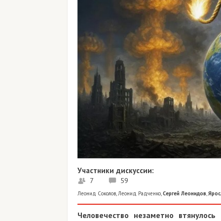
Участники дискуссии:
7
59
Леонид Соколов
,
Леонид Радченко
,
Сергей Леонидов
,
Ярослав А
Человечество незаметно втянулось в 