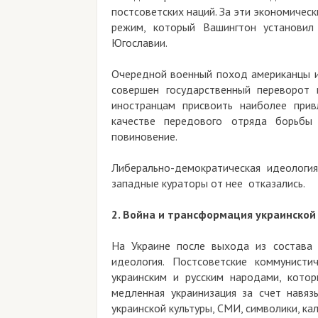
постсоветских наций. За эти экономические
режим, который Вашингтон установил по 
Югославии.
Очередной военный поход американцы и евр
совершен государственный переворот и к
иностранцам присвоить наиболее привлек
качестве передового отряда борьбы с с
повиновение.
Либерально-демократическая идеология н
западные кураторы от нее отказались.
2. Война и трансформация украинской ид
На Украине после выхода из состава ССС
идеология. Постсоветские коммунистичес
украинским и русским народами, которые
медленная украинизация за счет навязыван
украинской культуры, СМИ, символики, календ