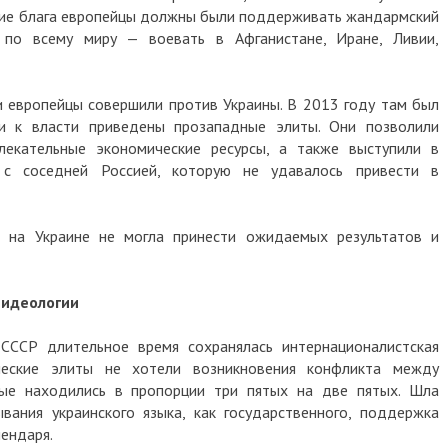
 блага европейцы должны были поддерживать жандармский
всему миру — воевать в Афганистане, Иране, Ливии,
опейцы совершили против Украины. В 2013 году там был
 власти приведены прозападные элиты. Они позволили
ательные экономические ресурсы, а также выступили в
оседней Россией, которую не удавалось привести в
а Украине не могла принести ожидаемых результатов и
еологии
Р длительное время сохранялась интернационалистская
кие элиты не хотели возникновения конфликта между
 находились в пропорции три пятых на две пятых. Шла
ия украинского языка, как государственного, поддержка
аря.