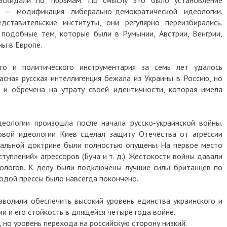
идали по тюрьмам. По смыслу это было установление
одификация либерально-демократической идеологии.
вительские институты, они регулярно переизбирались.
обные тем, которые были в Румынии, Австрии, Венгрии,
 Европе.
 политического инструментария за семь лет удалось
я русская интеллигенция бежала из Украины в Россию, но
обречена на утрату своей идентичности, которая имела
гии произошла после начала русско-украинской войны.
 идеологии Киев сделал защиту Отечества от агрессии
ной доктрине были полностью опущены. На первое место
ений» агрессоров (Буча и т. д.). Жестокости войны давали
ов. К делу были подключены лучшие силы британцев по
й прессы было навсегда покончено.
или обеспечить высокий уровень единства украинского и
 его стойкость в длящейся четыре года войне.
уровень перехода на российскую сторону низкий.