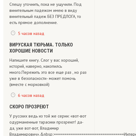
Спешу уточнить, пока не ущучили. Под
винительным падежом имею в виду
винительный падеж БЕЗ ПРЕДЛОГА, то
есть прямое дополнение.
5 часов назад
ВИРУСКАЯ ТЮРЬМА. ТОЛЬКО
ХОРОШИЕ НОВОСТИ
Напишите книгу. Слог у вас хороший,
историй, наверно, накопилсь
много.Пережить это все еще раз , но раз
уже в безопасности- может помочь
(вместе с морковкой)
6 часов назад
СКОРО ПРОЗРЕЮТ
У русских ведь из той же серии: «вот-вот
одурманенные тарасики прозреют! да-
да, уже вот-вот, Владимир
Владимирович».&nbsp;=================================Интересно,