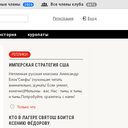
 члены
Все члены клуба
2020
6671
Регистрация
Вход
ория
куропаты
РЕПЛИКИ
ИМПЕРСКАЯ СТРАТЕГИЯ США
Нетленная русская классика :Александр
Блок"Скифы" (чухонцам читать
внимательно, думать! Если умеют,
конечно) Мильоны - вас. Нас - тьмы, и тьмы,
и тьмы.Попробуйте, сразитесь с нами!
Только что
КТО В ЛАГЕРЕ СВЯТОШ БОИТСЯ
КСЕНИЮ ФЁДОРОВУ