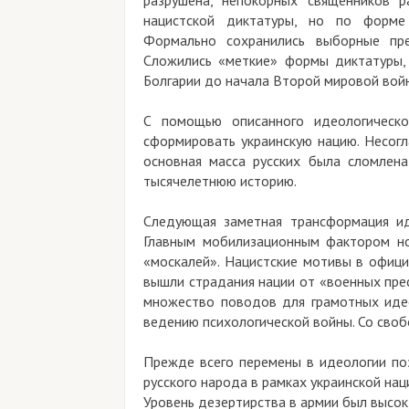
разрушена, непокорных священников раск
нацистской диктатуры, но по форме — м
Формально сохранились выборные предста
Сложились «меткие» формы диктатуры, под
Болгарии до начала Второй мировой войны в
С помощью описанного идеологического и
сформировать украинскую нацию. Несогласна
основная масса русских была сломлена и 
тысячелетнюю историю.
Следующая заметная трансформация идеоло
Главным мобилизационным фактором новой
«москалей». Нацистские мотивы в официаль
вышли страдания нации от «военных преступл
множество поводов для грамотных идеолог
ведению психологической войны. Со свободо
Прежде всего перемены в идеологии позвол
русского народа в рамках украинской нации и
Уровень дезертирства в армии был высок, но 