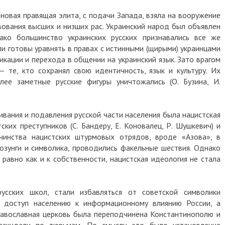
ая правящая элита, с подачи Запада, взяла на вооружение
ния высших и низших рас. Украинский народ был объявлен
 большинство украинских русских признавались все же
отовы уравнять в правах с истинными (щирыми) украинцами
ии и перехода в общении на украинский язык. Зато врагом
, кто сохранял свою идентичность, язык и культуру. Их
 заметные русские фигуры уничтожались (О. Бузина, И.
ия и подавления русской части населения была нацистская
 преступников (С. Бандеру, Е. Коновалец, Р. Шушкевич) и
ства нацистских штурмовых отрядов, вроде «Азова», в
ги и символика, проводились факельные шествия. Однако
но как и к собственности, нацистская идеология не стала
ских школ, стали избавляться от советской символики
оступ населению к информационному влиянию России, а
вославная церковь была переподчинена Константинополю и