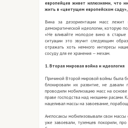
европейцев живет иллюзиями, что ничег
жить в «цветущем европейском саду», не с
Вина за дезориентации масс лежит на п
демократической идеологии, которую полсто
«Не вливайте молодое вино в старые мех
ситуации это звучит следующим образом: 
отражать хоть немного интересы нации».
сосуду для ее хранения — мехам.
1. Вторая мировая война и идеология
Причиной Второй мировой войны была борьба
блокировали их развитие, не давали пос
проводили мобилизацию масс на основе иде
праве господства над низшими расами. Клас
нацеливал массы на завоевание, порабощение
Англосаксы мобилизовывали свои массы с п
уже завоевали, туземцев покорили, про де