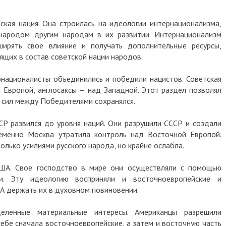
 нация. Она строилась на идеологии интернационализма,
одом другим народам в их развитии. Интернационализм
ять свое влияние и получать дополнительные ресурсы,
 в состав советской нации народов.
оналисты объединились и победили нацистов. Советская
опой, англосаксы — над Западной. Этот раздел позволял
л между Победителями сохранялся.
 развился до уровня наций. Они разрушили СССР и создали
нно Москва утратила контроль над Восточной Европой.
о усилиями русского народа, но крайне ослабла.
 Свое господство в мире они осуществляли с помощью
 Эту идеологию восприняли и восточноевропейские и
ержать их в духовном повиновении.
ные материальные интересы. Американцы разрешили
сначала восточноевропейские, а затем и восточную часть