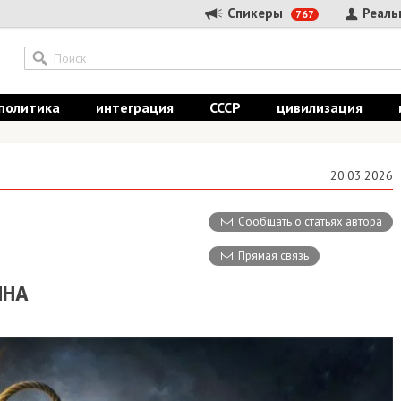
Спикеры
Реальные
767
итика
интеграция
СССР
цивилизация
ист
20.03.2026
Сообщать о статьях автора
Прямая связь
А