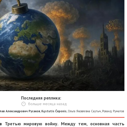
Последняя реплика:
больше месяца назад
лександрович Русаков
,
Kęstutis Čeponis
,
Ольга Яковлевна Саутыч
,
Роланд Руматов
Третью мировую войну. Между тем, основная часть