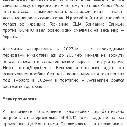
санкций сразу, с первого дня — потому что глава Airbus Фори
честно сказал: санкционировать российский титан — значит
«санкционировать самих себя». И российский титан спокойно
летает во Францию, Германию, США, Британию. Санкции
против ВСМПО ввёл ровно один смельчак на весь мир —
Украина.
Алюминий «запретили» в 2023-м — с переходными
периодами и квотами аж до 2027-го. Никель не тронули
вовсе: записали в «стратегическое сырьё» — и руки прочь.
Нефть по «Дружбе» в Венгрию и Словакию идёт под
исключением вообще без даты конца. Алмазы Alrosa попали
под эмбарго в 2024-м и поэтапно — Антверпен боялся
растерять торговлю.
Электроэнергия
А вспомните отключение карликовых прибалтийских
ястребов от энергокольца БРЭЛЛ? Тоже ведь не за раз
произошло. Да Бог с ними. Отключились — и отключились.