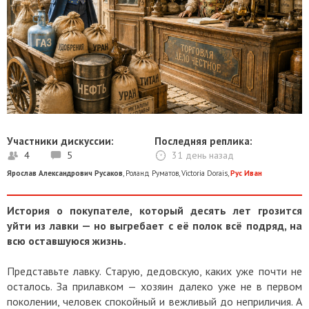
Участники дискуссии:
Последняя реплика:
4
5
31 день назад
Ярослав Александрович Русаков
,
Роланд Руматов
,
Victoria Dorais
,
Рус Иван
История о покупателе, который десять лет грозится
уйти из лавки — но выгребает с её полок всё подряд, на
всю оставшуюся жизнь.
Представьте лавку. Старую, дедовскую, каких уже почти не
осталось. За прилавком — хозяин далеко уже не в первом
поколении, человек спокойный и вежливый до неприличия. А