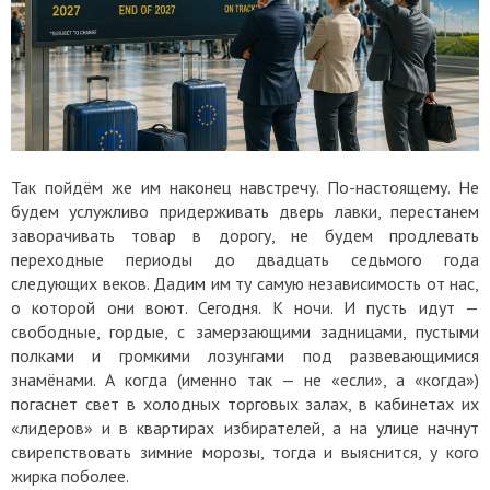
Так пойдём же им наконец навстречу. По-настоящему. Не
будем услужливо придерживать дверь лавки, перестанем
заворачивать товар в дорогу, не будем продлевать
переходные периоды до двадцать седьмого года
следующих веков. Дадим им ту самую независимость от нас,
о которой они воют. Сегодня. К ночи. И пусть идут —
свободные, гордые, с замерзающими задницами, пустыми
полками и громкими лозунгами под развевающимися
знамёнами. А когда (именно так — не «если», а «когда»)
погаснет свет в холодных торговых залах, в кабинетах их
«лидеров» и в квартирах избирателей, а на улице начнут
свирепствовать зимние морозы, тогда и выяснится, у кого
жирка поболее.