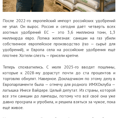
После 2022-го европейский импорт российских удобрений
не упал. Он вырос. Россия и сегодня даёт четверть всех
азотных удобрений ЕС — это 3,6 миллиона тонн, 1,3
миллиарда евро. Логика железная: санкции на газ убили
собственное европейское производство (газ — сырьё для
удобрений), и Европа села на российские удобрения ещё
плотнее. Хотели слезть — присели крепче.
Теперь спохватились. С июля 2025-го вводят пошлины,
которые к 2028-му дорастут почти до ста процентов и
торговлю обнулят. Наверное. Докладчиком по этому делу в
Европарламенте была — отмечу для родного ИМХОклуба —
латышка Инесе Вайдере. Целый депутат. Из страны, которой
все эти санкции до лампады, потому что всё своё она уже
давно просрала и угробила, и решила взяться за чужое, пока
ещё живое.