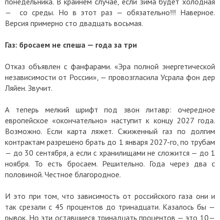
понедельника. В крайнем случае, если зима будет холодная
— со среды. Но в этот раз — обязательно!!! Наверное.
Версия примерно сто двадцать восьмая.
Газ: бросаем не спеша — года за три
Отказ объявлен с фанфарами. «Эра полной энергетической
независимости от России», — провозгласила Усрала фон дер
Ляйен. Звучит.
А теперь мелкий шрифт под звон литавр: очередное
европейское «окончательно» наступит к концу 2027 года.
Возможно. Если карта ляжет. Сжиженный газ по долгим
контрактам разрешено брать до 1 января 2027-го, по трубам
— до 30 сентября, а если с хранилищами не сложится — до 1
ноября. То есть бросаем. Решительно. Года через два с
половиной. Честное благородное.
И это при том, что зависимость от российского газа они и
так срезали с 45 процентов до тринадцати. Казалось бы —
рывок. Но эти оставшиеся тринадцать процентов — это 10—