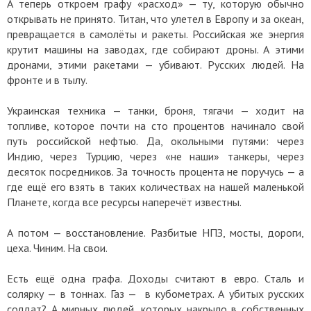
А теперь откроем графу «расход» — ту, которую обычно
открывать не принято. Титан, что улетел в Европу и за океан,
превращается в самолёты и ракеты. Российская же энергия
крутит машины на заводах, где собирают дроны. А этими
дронами, этими ракетами — убивают. Русских людей. На
фронте и в тылу.
Украинская техника — танки, броня, тягачи — ходит на
топливе, которое почти на сто процентов начинало свой
путь российской нефтью. Да, окольными путями: через
Индию, через Турцию, через «не наши» танкеры, через
десяток посредников. За точность процента не поручусь — а
где ещё его взять в таких количествах на нашей маленькой
Планете, когда все ресурсы наперечёт известны.
А потом — восстановление. Разбитые НПЗ, мосты, дороги,
цеха. Чиним. На свои.
Есть ещё одна графа. Доходы считают в евро. Сталь и
солярку — в тоннах. Газ — в кубометрах. А убитых русских
солдат? А мирных людей, которых накрыло в собственных