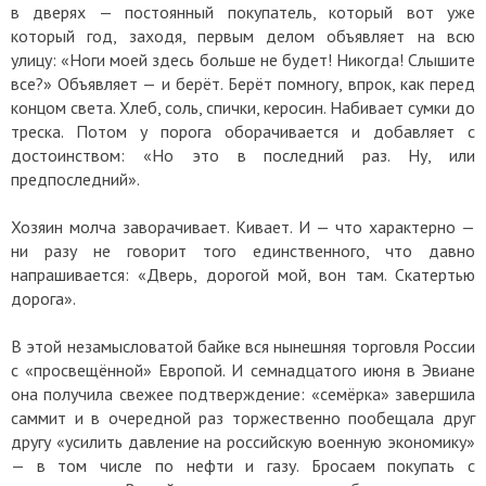
в дверях — постоянный покупатель, который вот уже
который год, заходя, первым делом объявляет на всю
улицу: «Ноги моей здесь больше не будет! Никогда! Слышите
все?» Объявляет — и берёт. Берёт помногу, впрок, как перед
концом света. Хлеб, соль, спички, керосин. Набивает сумки до
треска. Потом у порога оборачивается и добавляет с
достоинством: «Но это в последний раз. Ну, или
предпоследний».
Хозяин молча заворачивает. Кивает. И — что характерно —
ни разу не говорит того единственного, что давно
напрашивается: «Дверь, дорогой мой, вон там. Скатертью
дорога».
В этой незамысловатой байке вся нынешняя торговля России
с «просвещённой» Европой. И семнадцатого июня в Эвиане
она получила свежее подтверждение: «семёрка» завершила
саммит и в очередной раз торжественно пообещала друг
другу «усилить давление на российскую военную экономику»
— в том числе по нефти и газу. Бросаем покупать с