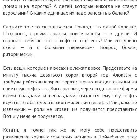
домах и на дорогах? А детей, которые никогда не станут
взрослыми? В каких единицах их надо заносить в баланс?
Сложите то, что складывается. Приход — в одной колонке.
Похороны, стройматериалы, новые мосты — в другой. И
спросите себя честно: гешефт-то ещё есть? Или его давно
съели — и с большим перевесом? Вопрос, боюсь,
риторический.
Есть вещи, которые на весах не лежат вовсе. Представьте на
минуту тысяча девятьсот сорок второй год. Алоизыч с
трибуны рейхсканцелярии торжественно вводит санкции на
советскую нефть — а Виссарионыч, через подставные фирмы
всеми правдами и неправдами, пытается ему эту нефть
всучить. Чтобы сделать свой маленький гешефт. Или даже не
маленький — роли не играет. Не получается представить?
Вот и у меня не получается.
Кстати, я точно так же не могу себе представить
размещение крупных советских активов в Дойчебанке, этак