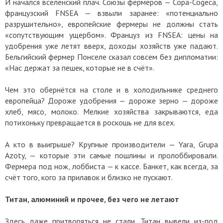
И начался вселенский плач. Союзы фермеров — Copa-Cogeca,
французский FNSEA — взвыли заранее: «потенциально
разрушительно», европейские фермеры не должны стать
«сопутствующим ущербом». Француз из FNSEA: цены на
удобрения уже летят вверх, доходы хозяйств уже падают.
Бельгийский фермер Понселе сказал совсем без дипломатии:
«Нас держат за пешек, которые не в счёт».
Чем это обернётся на столе и в холодильнике среднего
европейца? Дороже удобрения — дороже зерно — дороже
хлеб, мясо, молоко. Мелкие хозяйства закрываются, еда
потихоньку превращается в роскошь не для всех.
А кто в выигрыше? Крупные производители — Yara, Grupa
Azoty, — которые эти самые пошлины и пролоббировали.
Фермера под нож, лоббиста — к кассе. Банкет, как всегда, за
счёт того, кого за прилавок и близко не пускают.
Титан, алюминий и прочее, без чего не летают
Здесь даже притворяться не стали. Титан вывели из-под