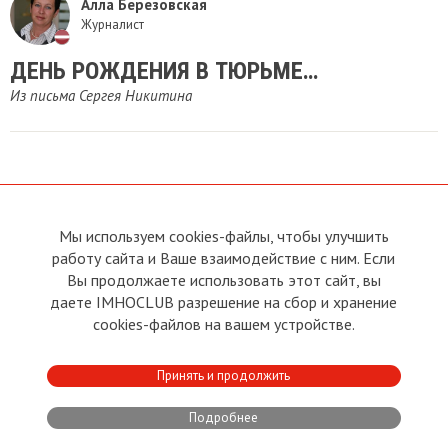
Алла Березовская
Журналист
ДЕНЬ РОЖДЕНИЯ В ТЮРЬМЕ…
Из письма Сергея Никитина
Мы используем cookies-файлы, чтобы улучшить
О сайте
Прямая связь с
работу сайта и Ваше взаимодействие с ним. Если
Председателем
Устав
Вы продолжаете использовать этот сайт, вы
Прямая связь c членами клуба
Условия пользования
даете IMHOCLUB разрешение на сбор и хранение
Реклама
Политика конфиденциальности
cookies-файлов на вашем устройстве.
Контакты
Copyright © 2011 - 2026 Imho
Принять и продолжить
Club
Подробнее
Developed by:
CRA