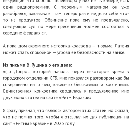
некурящие, что хорошо. Телевизора у них нет в камере, есть
один радиоприемник. С тюремным магазином он уже
разобрался, заказывает там теперь раз в неделю себе что-
то из продуктов. Обвинение пока ему не предъявлено,
следующий суд по мере пресечения должен состояться в
середине февраля с.г.
А пока дом скромного историка-краеведа — тюрьма. Латвия
может спать спокойной — угроза ее безопасности на замке.
Из письма В. Гущина о его деле:
«(…) Допрос, который начался через некоторое время в
городском отделении СГБ, мне показался разговором как бы
совершенно ни о чем, каким-то бессвязным и хаотичным.
Единственная конкретика сводилась к предъявлению мне
двух моих статей на сайте «Ритм Евразии».
Я сразу признал, что являюсь автором этих статей, но сказал,
что не помню того, чтобы я отсылал их для публикации на
сайт «Ритмы Евразии» в 2023 году.