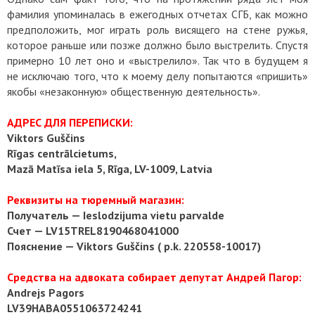
фамилия упоминалась в ежегодных отчетах СГБ, как можно
предположить, мог играть роль висящего на стене ружья,
которое раньше или позже должно было выстрелить. Спустя
примерно 10 лет оно и «выстрелило». Так что в будущем я
не исключаю того, что к моему делу попытаются «пришить»
якобы «незаконную» общественную деятельность».
АДРЕС ДЛЯ ПЕРЕПИСКИ:
Viktors Guščins
Rīgas centrālcietums,
Mazā Matīsa iela 5, Rīga, LV-1009, Latvia
Реквизиты на тюремный магазин:
Получатель — Ieslodzijuma vietu parvalde
Счет — LV15TREL8190468041000
Пояснение — Viktors Guščins ( p.k. 220558-10017)
Средства на адвоката собирает депутат Андрей Пагор:
Andrejs Pagors
LV39HABA0551063724241