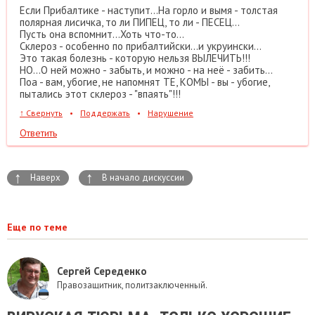
Если Прибалтике - наступит...На горло и вымя - толстая
полярная лисичка, то ли ПИПЕЦ, то ли - ПЕСЕЦ...
Пусть она вспомнит...Хоть что-то...
Склероз - особенно по прибалтийски...и укруински...
Это такая болезнь - которую нельзя ВЫЛЕЧИТЬ!!!
НО...О ней можно - забыть, и можно - на неё - забить...
Поа - вам, убогие, не напомнят ТЕ, КОМЫ - вы - убогие,
пытались этот склероз - "впаять"!!!
↑
Свернуть
•
Поддержать
•
Нарушение
Ответить
↑
↑
Наверх
В начало дискуссии
Еще по теме
Сергей Середенко
Правозащитник, политзаключенный.