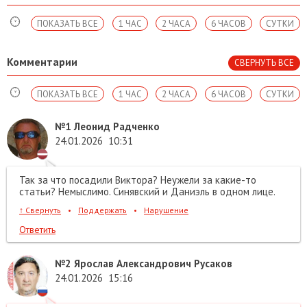
ПОКАЗАТЬ ВСЕ
1 ЧАС
2 ЧАСА
6 ЧАСОВ
СУТКИ
Комментарии
СВЕРНУТЬ ВСЕ
ПОКАЗАТЬ ВСЕ
1 ЧАС
2 ЧАСА
6 ЧАСОВ
СУТКИ
№1
Леонид Радченко
24.01.2026
10:31
Так за что посадили Виктора? Неужели за какие-то
статьи? Немыслимо. Синявский и Даниэль в одном лице.
↑
Свернуть
•
Поддержать
•
Нарушение
Ответить
№2
Ярослав Александрович Русаков
24.01.2026
15:16