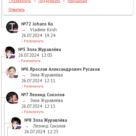
↓
Развернуть
•
Поддержать
•
Нарушение
Ответить
№72
Johans Ko
→
Vladimir Kirsh
26.07.2024
19:24
↓
Развернуть
№5
Элла Журавлёва
26.07.2024
12:03
↓
Развернуть
№6
Ярослав Александрович Русаков
→
Элла Журавлёва
26.07.2024
12:11
↓
Развернуть
№7
Леонид Соколов
→
Элла Журавлёва
26.07.2024
12:13
↓
Развернуть
№8
Элла Журавлёва
→
Леонид Соколов
26.07.2024
12:23