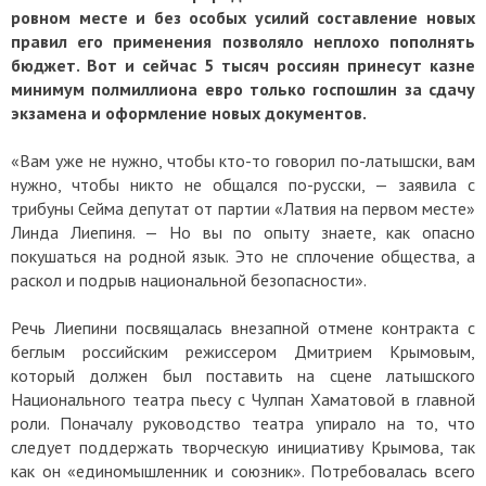
ровном месте и без особых усилий составление новых
правил его применения позволяло неплохо пополнять
бюджет. Вот и сейчас 5 тысяч россиян принесут казне
минимум полмиллиона евро только госпошлин за сдачу
экзамена и оформление новых документов.
«Вам уже не нужно, чтобы кто-то говорил по-латышски, вам
нужно, чтобы никто не общался по-русски, — заявила с
трибуны Сейма депутат от партии «Латвия на первом месте»
Линда Лиепиня. — Но вы по опыту знаете, как опасно
покушаться на родной язык. Это не сплочение общества, а
раскол и подрыв национальной безопасности».
Речь Лиепини посвящалась внезапной отмене контракта с
беглым российским режиссером Дмитрием Крымовым,
который должен был поставить на сцене латышского
Национального театра пьесу с Чулпан Хаматовой в главной
роли. Поначалу руководство театра упирало на то, что
следует поддержать творческую инициативу Крымова, так
как он «единомышленник и союзник». Потребовалась всего