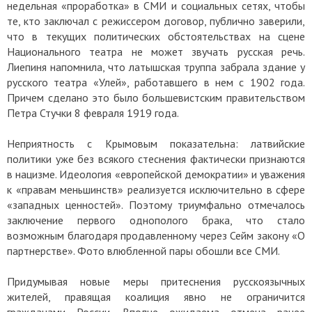
недельная «проработка» в СМИ и социальных сетях, чтобы
те, кто заключал с режиссером договор, публично заверили,
что в текущих политических обстоятельствах на сцене
Национального театра не может звучать русская речь.
Лиепиня напомнила, что латышская труппа забрала здание у
русского театра «Улей», работавшего в нем с 1902 года.
Причем сделано это было большевистским правительством
Петра Стучки 8 февраля 1919 года.
Неприятность с Крымовым показательна: латвийские
политики уже без всякого стеснения фактически признаются
в нацизме. Идеология «европейской демократии» и уважения
к «правам меньшинств» реализуется исключительно в сфере
«западных ценностей». Поэтому триумфально отмечалось
заключение первого однополого брака, что стало
возможным благодаря продавленному через Сейм закону «О
партнерстве». Фото влюбленной пары обошли все СМИ.
Придумывая новые меры притеснения русскоязычных
жителей, правящая коалиция явно не ограничится
гражданами России. Вполне ожидаема отмена ранее