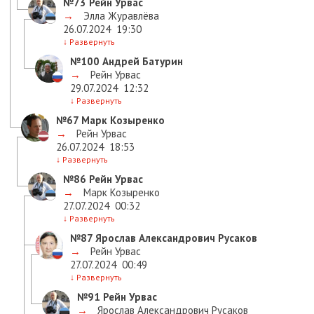
№73
Рейн Урвас
→
Элла Журавлёва
26.07.2024
19:30
↓
Развернуть
№100
Андрей Батурин
→
Рейн Урвас
29.07.2024
12:32
↓
Развернуть
№67
Марк Козыренко
→
Рейн Урвас
26.07.2024
18:53
↓
Развернуть
№86
Рейн Урвас
→
Марк Козыренко
27.07.2024
00:32
↓
Развернуть
№87
Ярослав Александрович Русаков
→
Рейн Урвас
27.07.2024
00:49
↓
Развернуть
№91
Рейн Урвас
→
Ярослав Александрович Русаков