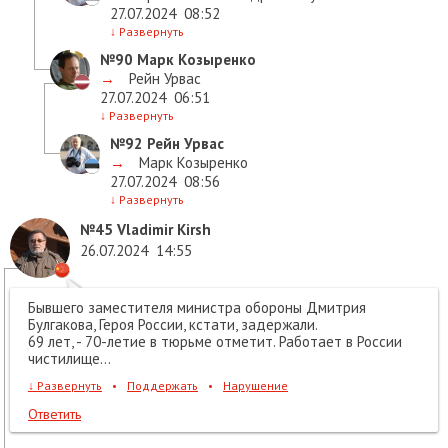
27.07.2024
08:52
↓
Развернуть
№90
Марк Козыренко
→
Рейн Урвас
27.07.2024
06:51
↓
Развернуть
№92
Рейн Урвас
→
Марк Козыренко
27.07.2024
08:56
↓
Развернуть
№45
Vladimir Kirsh
26.07.2024
14:55
Бывшего заместителя министра обороны Дмитрия
Булгакова, Героя России, кстати, задержали.
69 лет, - 70-летие в тюрьме отметит. Работает в России
чистилище...
↓
Развернуть
•
Поддержать
•
Нарушение
Ответить