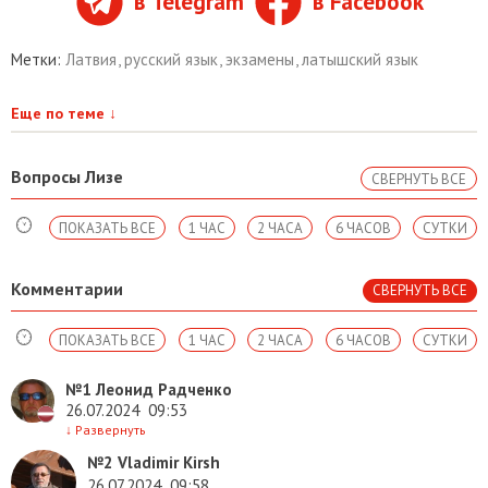
в Telegram
в Facebook
Метки:
Латвия
,
русский язык
,
экзамены
,
латышский язык
Еще по теме
↓
Вопросы Лизе
СВЕРНУТЬ ВСЕ
ПОКАЗАТЬ ВСЕ
1 ЧАС
2 ЧАСА
6 ЧАСОВ
СУТКИ
Комментарии
СВЕРНУТЬ ВСЕ
ПОКАЗАТЬ ВСЕ
1 ЧАС
2 ЧАСА
6 ЧАСОВ
СУТКИ
№1
Леонид Радченко
26.07.2024
09:53
↓
Развернуть
№2
Vladimir Kirsh
26.07.2024
09:58