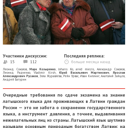
Участники дискуссии:
Последняя реплика:
15
112
больше месяца назад
Леонид Соколов
,
Марк Козыренко
,
Johans Ko
,
arvid miezis
,
Александр Соколов
,
Леонид Радченко
,
Vladimir Kirsh
,
Юрий Васильевич Мартинович
,
Ярослав
Александрович Русаков
,
Элла Журавлёва
,
Рейн Урвас
,
Иван Киплинг
,
Анатолий Зайцев
,
Андрей Батурин
Очередные требования по сдаче экзамена на знание
латышского языка для проживающих в Латвии граждан
России — это не забота о сохранении государственного
языка, а инструмент давления, а точнее, выдавливания
нежелательных лиц из страны. Латышский язык шутливо
называли основным природным богатством Латвии: на