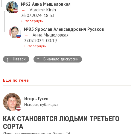
№62
Анна Мышеловкая
→
Vladimir Kirsh
26.07.2024
18:33
↓
Развернуть
№85
Ярослав Александрович Русаков
→
Анна Мышеловкая
27.07.2024
00:19
↓
Развернуть
↑
↑
Наверх
В начало дискуссии
Еще по теме
Игорь Гусев
Историк, публицист
КАК СТАНОВЯТСЯ ЛЮДЬМИ ТРЕТЬЕГО
СОРТА
Путь соотечественника. Часть 16