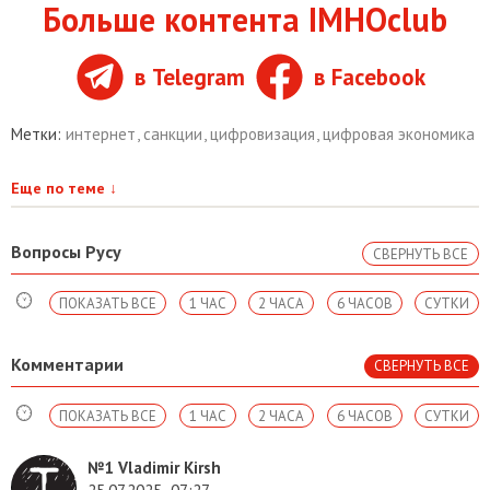
Больше контента IMHOclub
в Telegram
в Facebook
Метки:
интернет
,
санкции
,
цифровизация
,
цифровая экономика
Еще по теме
↓
Вопросы Русу
СВЕРНУТЬ ВСЕ
ПОКАЗАТЬ ВСЕ
1 ЧАС
2 ЧАСА
6 ЧАСОВ
СУТКИ
Комментарии
СВЕРНУТЬ ВСЕ
ПОКАЗАТЬ ВСЕ
1 ЧАС
2 ЧАСА
6 ЧАСОВ
СУТКИ
№1
Vladimir Kirsh