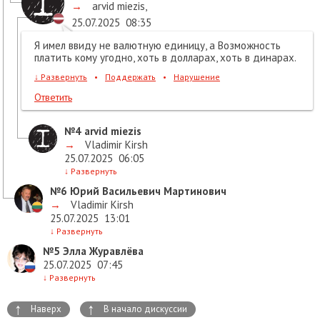
→
arvid miezis
,
25.07.2025
08:35
Я имел ввиду не валютную единицу, а Возможность
платить кому угодно, хоть в долларах, хоть в динарах.
↓
Развернуть
•
Поддержать
•
Нарушение
Ответить
№4
arvid miezis
→
Vladimir Kirsh
25.07.2025
06:05
↓
Развернуть
№6
Юрий Васильевич Мартинович
→
Vladimir Kirsh
25.07.2025
13:01
↓
Развернуть
№5
Элла Журавлёва
25.07.2025
07:45
↓
Развернуть
↑
↑
Наверх
В начало дискуссии