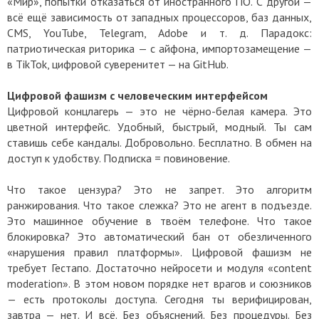
«Мир», попытки отказаться от иностранного ПО. С другой —
всё ещё зависимость от западных процессоров, баз данных,
CMS, YouTube, Telegram, Adobe и т. д. Парадокс:
патриотическая риторика — с айфона, импортозамещение —
в TikTok, цифровой суверенитет — на GitHub.
Цифровой фашизм с человеческим интерфейсом
Цифровой концлагерь — это не чёрно-белая камера. Это
цветной интерфейс. Удобный, быстрый, модный. Ты сам
ставишь себе кандалы. Добровольно. Бесплатно. В обмен на
доступ к удобству. Подписка = повиновение.
Что такое цензура? Это не запрет. Это алгоритм
ранжирования. Что такое слежка? Это не агент в подъезде.
Это машинное обучение в твоём телефоне. Что такое
блокировка? Это автоматический бан от обезличенного
«нарушения правил платформы». Цифровой фашизм не
требует Гестапо. Достаточно нейросети и модуля «content
moderation». В этом новом порядке нет врагов и союзников
— есть протоколы доступа. Сегодня ты верифицирован,
завтра — нет. И всё. Без объяснений. Без процедуры. Без