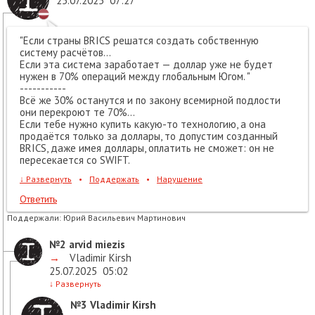
25.07.2025
07:27
"Если страны BRICS решатся создать собственную
систему расчётов...
Если эта система заработает — доллар уже не будет
нужен в 70% операций между глобальным Югом. "
-----------
Всё же 30% останутся и по закону всемирной подлости
они перекроют те 70%...
Если тебе нужно купить какую-то технологию, а она
продаётся только за доллары, то допустим созданный
BRICS, даже имея доллары, оплатить не сможет: он не
пересекается со SWIFT.
↓
Развернуть
•
Поддержать
•
Нарушение
Ответить
Поддержали:
Юрий Васильевич Мартинович
№2
arvid miezis
→
Vladimir Kirsh
25.07.2025
05:02
↓
Развернуть
№3
Vladimir Kirsh