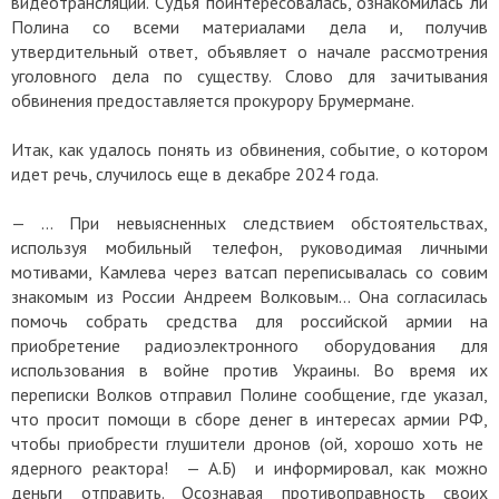
видеотрансляции. Судья поинтересовалась, ознакомилась ли
Полина со всеми материалами дела и, получив
утвердительный ответ, объявляет о начале рассмотрения
уголовного дела по существу. Слово для зачитывания
обвинения предоставляется прокурору Брумермане.
Итак, как удалось понять из обвинения, событие, о котором
идет речь, случилось еще в декабре 2024 года.
— … При невыясненных следствием обстоятельствах,
используя мобильный телефон, руководимая личными
мотивами, Камлева через ватсап переписывалась со совим
знакомым из России Андреем Волковым… Она согласилась
помочь собрать средства для российской армии на
приобретение радиоэлектронного оборудования для
использования в войне против Украины. Во время их
переписки Волков отправил Полине сообщение, где указал,
что просит помощи в сборе денег в интересах армии РФ,
чтобы приобрести глушители дронов (ой, хорошо хоть не
ядерного реактора! — А.Б) и информировал, как можно
деньги отправить. Осознавая противоправность своих