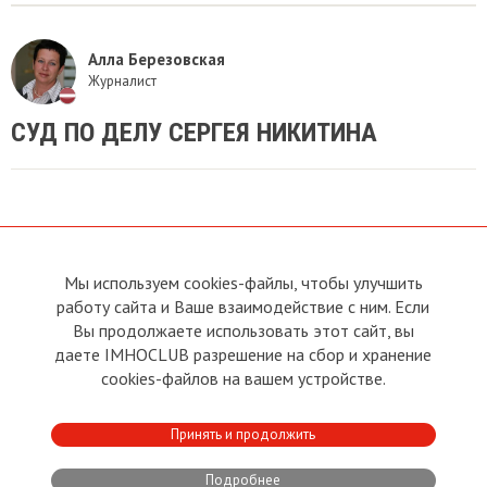
Алла Березовская
Журналист
СУД ПО ДЕЛУ СЕРГЕЯ НИКИТИНА
Мы используем cookies-файлы, чтобы улучшить
О сайте
Прямая связь с
Председателем
работу сайта и Ваше взаимодействие с ним. Если
Устав
Вы продолжаете использовать этот сайт, вы
Прямая связь c членами клуба
Условия пользования
даете IMHOCLUB разрешение на сбор и хранение
Реклама
Политика конфиденциальности
cookies-файлов на вашем устройстве.
Контакты
Copyright © 2011 - 2026 Imho
Принять и продолжить
Club
Подробнее