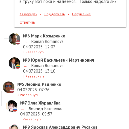
в труху. Вот пока и надеемся... Только надолго ли?
↑
Свернуть
•
Поддержать
•
Нарушение
Ответить
№6
Марк Козыренко
→
Roman Romanovs
04.07.2025
12:07
↓
Развернуть
№8
Юрий Васильевич Мартинович
→
Roman Romanovs
04.07.2025
13:10
↓
Развернуть
№5
Леонид Радченко
04.07.2025
07:26
↓
Развернуть
№7
Элла Журавлёва
→
Леонид Радченко
04.07.2025
09:57
↓
Развернуть
№9
Ярослав Александрович Русаков