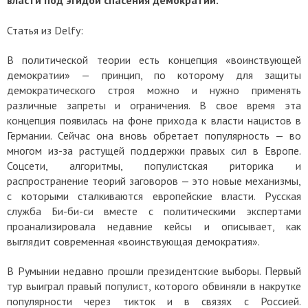
власти под эгидой спасения демократии.
Статья из
Delfy:
В политической теории есть концепция «воинствующей
демократии» — принцип, по которому для защиты
демократического строя можно и нужно применять
различные запреты и ограничения. В свое время эта
концепция появилась на фоне прихода к власти нацистов в
Германии. Сейчас она вновь обретает популярность — во
многом из-за растущей поддержки правых сил в Европе.
Соцсети, алгоритмы, популистская риторика и
распространение теорий заговоров — это новые механизмы,
с которыми сталкиваются европейские власти. Русская
служба Би-би-си вместе с политическими экспертами
проанализировала недавние кейсы и описывает, как
выглядит современная «воинствующая демократия».
В Румынии недавно прошли президентские выборы. Первый
тур выиграл правый популист, которого обвиняли в накрутке
популярности через тикток и в связях с Россией.