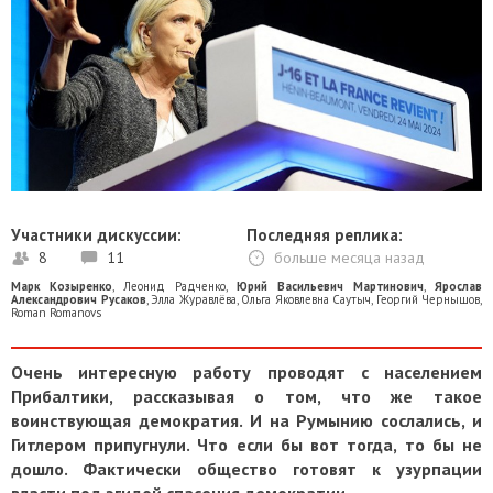
Участники дискуссии:
Последняя реплика:
8
11
больше месяца назад
Марк Козыренко
,
Леонид Радченко
,
Юрий Васильевич Мартинович
,
Ярослав
Александрович Русаков
,
Элла Журавлёва
,
Ольга Яковлевна Саутыч
,
Георгий Чернышов
,
Roman Romanovs
Очень интересную работу проводят с населением
Прибалтики, рассказывая о том, что же такое
воинствующая демократия. И на Румынию сослались, и
Гитлером припугнули. Что если бы вот тогда, то бы не
дошло. Фактически общество готовят к узурпации