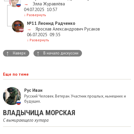
→
Элла Журавлёва
04.07.2025
10:57
↓
Развернуть
№11
Леонид Радченко
→
Ярослав Александрович Русаков
06.07.2025
09:35
↓
Развернуть
↑
↑
Наверх
В начало дискуссии
Еще по теме
Рус Иван
Русский Человек. Ветеран. Участник прошлых, нынешних и
будущих.
ВЛАДЫЧИЦА МОРСКАЯ
C вымирающего хутора