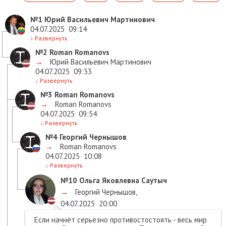
№1
Юрий Васильевич Мартинович
04.07.2025
09:14
↓
Развернуть
№2
Roman Romanovs
→
Юрий Васильевич Мартинович
04.07.2025
09:33
↓
Развернуть
№3
Roman Romanovs
→
Roman Romanovs
04.07.2025
09:54
↓
Развернуть
№4
Георгий Чернышов
→
Roman Romanovs
04.07.2025
10:08
↓
Развернуть
№10
Ольга Яковлевна Саутыч
→
Георгий Чернышов
,
04.07.2025
20:00
Если начнёт серьёзно противостостоять - весь мир