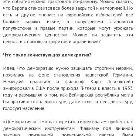
Эти события можно трактовать по-разному. Можно сказать,
что Европа становится все более закрытой и нетерпимой. Но
есть и другое мнение: на европейских избирателей все
больше влияют извне, а популярными становятся
популистские и правые партии, которые могут угрожать
демократическим ценностям. Можно ли защитить эти
ценности с помощью запретов и ограничений?
Что такое воинствующая демократия?
Идея, что демократию нужно защищать строгими мерами,
появилась на фоне становления нацистской Германии.
Немецкий правовед и философ Карл Левенштейн
эмигрировал в США после прихода Гитлера к власти в 1933
году и размышлял о том, как Веймарская республика могла
бы противостоять диктатуре, даже если за нее, диктатуру,
голосует население.
«Демократия не смогла запретить своим врагам прибегать к
демократическим инструментам. Фашизму под личиной
законно признанной политической партии были