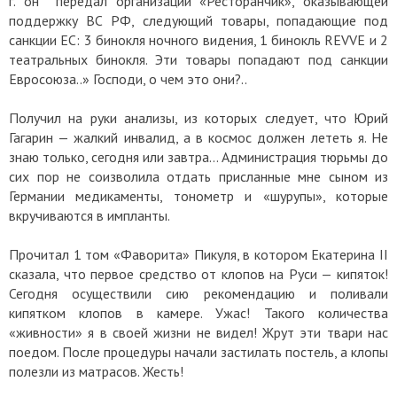
г. он передал организации «Ресторанчик», оказывающей
поддержку ВС РФ, следующий товары, попадающие под
санкции ЕС: 3 бинокля ночного видения, 1 бинокль REVVE и 2
театральных бинокля. Эти товары попадают под санкции
Евросоюза..» Господи, о чем это они?..
Получил на руки анализы, из которых следует, что Юрий
Гагарин — жалкий инвалид, а в космос должен лететь я. Не
знаю только, сегодня или завтра… Администрация тюрьмы до
сих пор не соизволила отдать присланные мне сыном из
Германии медикаменты, тонометр и «шурупы», которые
вкручиваются в импланты.
Прочитал 1 том «Фаворита» Пикуля, в котором Екатерина II
сказала, что первое средство от клопов на Руси — кипяток!
Сегодня осуществили сию рекомендацию и поливали
кипятком клопов в камере. Ужас! Такого количества
«живности» я в своей жизни не видел! Жрут эти твари нас
поедом. После процедуры начали застилать постель, а клопы
полезли из матрасов. Жесть!