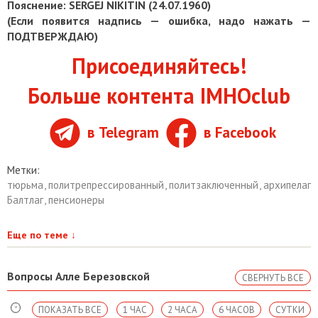
Пояснение: SERGEJ NIKITIN (24.07.1960)
(Если появится надпись — ошибка, надо нажать —
ПОДТВЕРЖДАЮ)
Присоединяйтесь!
Больше контента IMHOclub
в Telegram
в Facebook
Метки:
тюрьма
,
политрепрессированный
,
политзаключенный
,
архипелаг
Балтлаг
,
пенсионеры
Еще по теме
↓
Вопросы Алле Березовской
СВЕРНУТЬ ВСЕ
ПОКАЗАТЬ ВСЕ
1 ЧАС
2 ЧАСА
6 ЧАСОВ
СУТКИ