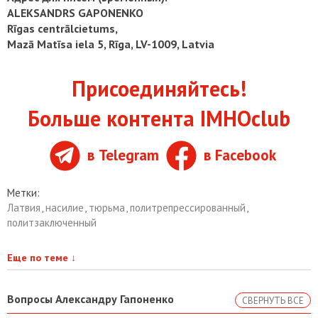
ALEKSANDRS GAPONENKO
Rīgas centrālcietums,
Mazā Matīsa iela 5, Rīga, LV-1009, Latvia
Присоединяйтесь!
Больше контента IMHOclub
в Telegram
в Facebook
Метки:
Латвия
,
насилие
,
тюрьма
,
политрепрессированный
,
политзаключенный
Еще по теме
↓
Вопросы Александру Гапоненко
СВЕРНУТЬ ВСЕ