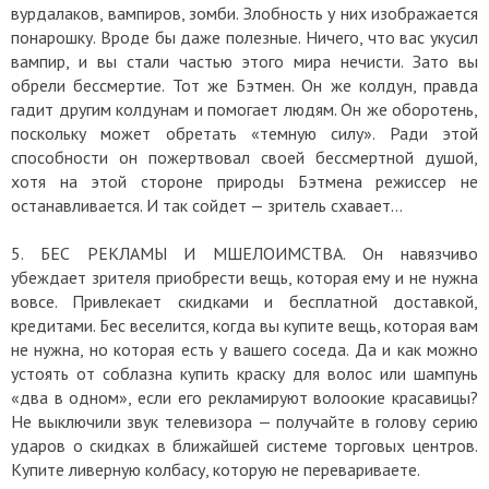
вурдалаков, вампиров, зомби. Злобность у них изображается
понарошку. Вроде бы даже полезные. Ничего, что вас укусил
вампир, и вы стали частью этого мира нечисти. Зато вы
обрели бессмертие. Тот же Бэтмен. Он же колдун, правда
гадит другим колдунам и помогает людям. Он же оборотень,
поскольку может обретать «темную силу». Ради этой
способности он пожертвовал своей бессмертной душой,
хотя на этой стороне природы Бэтмена режиссер не
останавливается. И так сойдет — зритель схавает…
5. БЕС РЕКЛАМЫ И МШЕЛОИМСТВА. Он навязчиво
убеждает зрителя приобрести вещь, которая ему и не нужна
вовсе. Привлекает скидками и бесплатной доставкой,
кредитами. Бес веселится, когда вы купите вещь, которая вам
не нужна, но которая есть у вашего соседа. Да и как можно
устоять от соблазна купить краску для волос или шампунь
«два в одном», если его рекламируют волоокие красавицы?
Не выключили звук телевизора — получайте в голову серию
ударов о скидках в ближайшей системе торговых центров.
Купите ливерную колбасу, которую не перевариваете.