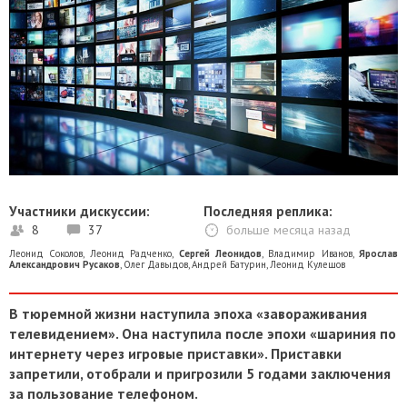
Участники дискуссии:
Последняя реплика:
8
37
больше месяца назад
Леонид Соколов
,
Леонид Радченко
,
Сергей Леонидов
,
Владимир Иванов
,
Ярослав
Александрович Русаков
,
Олег Давыдов
,
Андрей Батурин
,
Леонид Кулешов
В тюремной жизни наступила эпоха «завораживания
телевидением». Она наступила после эпохи «шариния по
интернету через игровые приставки». Приставки
запретили, отобрали и пригрозили 5 годами заключения
за пользование телефоном.