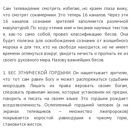
Сам телевидение смотреть избегаю, но краем глаза вижу,
что смотрят сокамерники. Это теперь 16 каналов. Через эти
16 каналов сознание зрителей заполняется различной
макулатурой. По ходу чтения книг и писания научных текстов
я, как-то само собой, провел классификацию бесов. Она
будет полезна для освобождения сознания от волшебного
морока и для тех, кто на свободе находится, но не имеет
времени оглянуться вокруг, увидеть нечисть и прогнать ее из
своего духовного мира. Назову важнейших бесов.
1. БЕС ЭТНИЧЕСКОЙ ГОРДЫНИ. Он нашептывает зрителю,
что тот сам равен Богу и может распоряжаться судьбами
инородцев. Лишать их права веровать своим богам,
следовать правилам жизни, которые установили их предки,
говорить и писать на своем языке. Это гордыня рождает
вседозволенность. Ослепленный гордыней человек (а на
экранах телеящиков — множество лжепророков)
покрывается коростой равнодушия к чужому горю,
становится жесток.