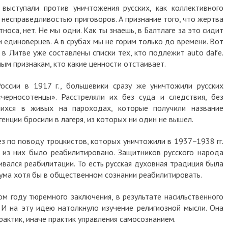
выступали против уничтожения русских, как коллективного
 несправедливостью приговоров. А признание того, что жертва
носа, нет. Не мы одни. Как ты знаешь, в Балтлаге за это сидит
единоверцев. А в срубах мы не горим только до времени. Вот
в Литве уже составлены списки тех, кто подлежит auto dafe.
ым признакам, кто какие ценности отстаивает.
оссии в 1917 г., большевики сразу же уничтожили русских
черносотенцы». Расстреляли их без суда и следствия, без
ихся в живых на пароходах, которые получили название
енции бросили в лагеря, из которых ни один не вышел.
ез по поводу троцкистов, которых уничтожили в 1937−1938 гг.
 из них было реабилитировано. Защитников русского народа
ивался реабилитации. То есть русская духовная традиция была
ума хотя бы в общественном сознании реабилитировать.
ом году тюремного заключения, в результате насильственного
 И на эту идею натолкнуло изучение религиозной мысли. Она
актик, иначе практик управления самосознанием.