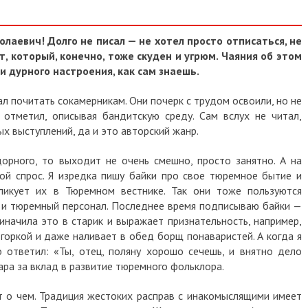
олаевич! Долго не писал — не хотел просто отписаться, не
, который, конечно, тоже скуден и угрюм. Чаяния об этом
и дурного настроения, как сам знаешь.
л почитать сокамерникам. Они почерк с трудом освоили, но не
 отметил, описывая бандитскую среду. Сам вслух не читал,
х выступлений, да и это авторский жанр.
орного, то выходит не очень смешно, просто занятно. А на
ой спрос. Я изредка пишу байки про свое тюремное бытие и
бликует их в Тюремном вестнике. Так они тоже пользуются
ак и тюремный персонал. Последнее время подписываю байки —
иначила это в старик и выражает признательность, например,
 горкой и даже наливает в обед борщ понаваристей. А когда я
о ответил: «Ты, отец, поляну хорошо сечешь, и внятно дело
кара за вклад в развитие тюремного фольклора.
 о чем. Традиция жестоких расправ с инакомыслящими имеет