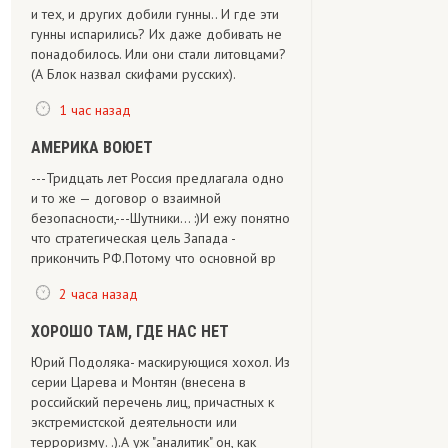
и тех, и других добили гунны.. И где эти
гунны испарились? Их даже добивать не
понадобилось. Или они стали литовцами?
(А Блок назвал скифами русских).
1 час назад
АМЕРИКА ВОЮЕТ
---Тридцать лет Россия предлагала одно
и то же — договор о взаимной
безопасности,---Шутники... :)И ежу понятно
что стратегическая цель Запада -
прикончить РФ.Потому что основной вр
2 часа назад
ХОРОШО ТАМ, ГДЕ НАС НЕТ
Юрий Подоляка- маскирующися хохол. Из
серии Царева и Монтян (внесена в
российский перечень лиц, причастных к
экстремистской деятельности или
терроризму. .).А уж "аналитик" он, как