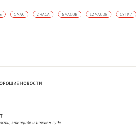
Е
1 ЧАС
2 ЧАСА
6 ЧАСОВ
12 ЧАСОВ
СУТКИ
ХОРОШИЕ НОВОСТИ
ЕТ
ости, этноциде и Божьем суде