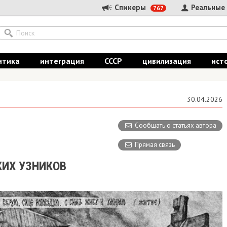
Спикеры
Реальные
767
итика
интеграция
СССР
цивилизация
ист
30.04.2026
Сообщать о статьях автора
Прямая связь
КИХ УЗНИКОВ