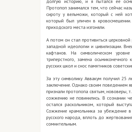
долгую историю, и я пытался ее осм
Протопоп занимался тем, что сейчас на
сироту у вельможи, который с ней хо
который был уличен в кровосмешении. 
приходского места изгоняли.
А потом он стал противиться церковной
западной идеологии и цивилизации. Вне
кафтанов. На символическом уровн
триперстного, замена осьмиконечного
русских школ и снос памятников советск
За эту символику Аввакум получил 25 л
заключение. Однако своим поведением яв
признали протопопа святым, нововеры, т. 
сожжению не повинились. В сознании че
остался раскольником, который высту
Сожжение крамольника за убеждение в
русского народа, вплоть до жертвовани
сомнительным.