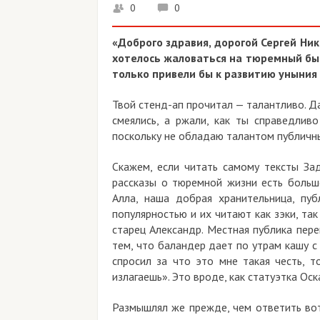
0
0
«Доброго здравия, дорогой Сергей Ник
хотелось жаловаться на тюремный быт
только привели бы к развитию уныния 
Твой стенд-ап прочитал — талантливо. Да
смеялись, а ржали, как ты справедливо
поскольку не обладаю талантом публичны
Скажем, если читать самому тексты Зад
рассказы о тюремной жизни есть больш
Алла, наша добрая хранительница, пу
популярностью и их читают как зэки, т
старец Александр. Местная публика пере
тем, что баландер дает по утрам кашу с
спросил за что это мне такая честь, т
излагаешь». Это вроде, как статуэтка Ос
Размышлял же прежде, чем ответить вот