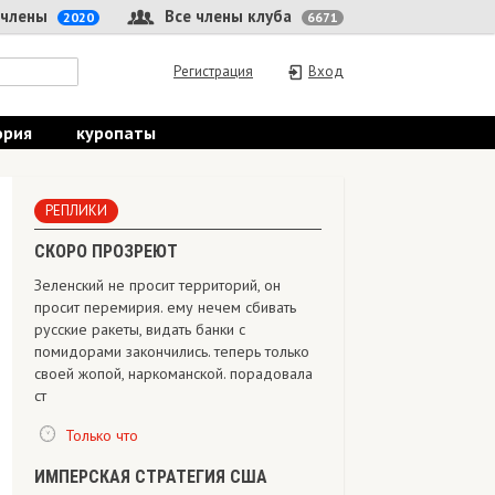
 члены
Все члены клуба
2020
6671
Регистрация
Вход
ория
куропаты
РЕПЛИКИ
СКОРО ПРОЗРЕЮТ
Зеленский не просит территорий, он
просит перемирия. ему нечем сбивать
русские ракеты, видать банки с
помидорами закончились. теперь только
своей жопой, наркоманской. порадовала
ст
Только что
ИМПЕРСКАЯ СТРАТЕГИЯ США