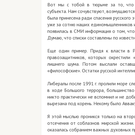
Вот мы с тобой в тюрьме за то, что 
субъекта. Нам сочувствуют, возмущаются
была принесена ради спасения русского эт
уже за сотню наших единомышленников и 
появилась в СМИ информация о том, что 
Думаю, что списки составлены по известн
Еще один пример. Придя к власти в Р
правозащитников, которых окрестили «
лишнего шума. Потом выслали оставш
«философские». Остатки русской интеллиг
Либералы после 1991 г. пролили море сл
в ходе Большого террора, большинство
никто практически не вспомнил и не доб
вырезана под корень. Некому было Аввак
Я этой мыслью проникся только на втор
отсечения от соблазнов мирской жизни.
оказалась собранием важных духовных пр