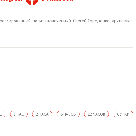
прессированный
,
политзаключенный
,
Сергей Середенко
,
архипелаг
Е
1 ЧАС
2 ЧАСА
6 ЧАСОВ
12 ЧАСОВ
СУТКИ