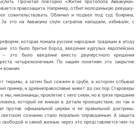
ыслить. Прочитал повторно «Житие протопопа Аввакума».
зывается правозащита. Например, отбил молоденькую девушку-
тел сожительствовать. Обличил и подвел под суд боярина,
За это на Аввакума слуги сатрапов нападали, избивали, с
 реформе, которая ломала русские народные традиции в угоду
шне это было бритье бород, введение кургузых европейских
е — это было введение вместо двуперстного крещения
 креста четырехконечным. По нашим понятиям это закрытие
им воинам.
ет тюрьмы, а затем был сожжен в срубе, в котором отбывал
ил пример, и древнеправославие живет до сих пор. Староверы
е. мы, никонианцы, проклятие с него сняли, но в грехе придания
ловека, который не вникал в детали происшествия, он так и
пал против официальной церкви и ее правильной доктрины.
 светском сознании стало морально оправданным. А защита
я свободой и самой жизнью через это представляется чем-то