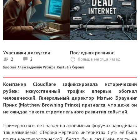
Участники дискуссии:
Последняя реплика:
2
2
больше месяца назад
Ярослав Александрович Русаков
,
Kęstutis Čeponis
Компания Cloudflare зафиксировала исторический
рубеж: искусственный трафик впервые обогнал
человеческий. Генеральный директор Мэтью Браунинг
Принс (Matthew Browning Prince) признался, что даже он
не ожидал такого стремительного развития событий.
Примерно пять лет назад на анонимных форумах зародилась
так называемая «Теория мертвого интернета». Суть её была
почти конспирологической: будто бы в сети уже почти не