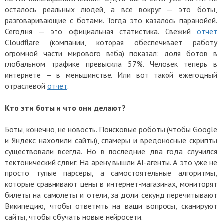
осталось реальных людей, а всё вокруг — это боты,
разговаривающие с ботами. Тогда это казалось паранойей.
Сегодня — это официальная статистика. Свежий
отчет
Cloudflare (компании, которая обеспечивает работу
огромной части мирового веба) показал: доля ботов в
глобальном трафике превысила 57%. Человек теперь в
интернете — в меньшинстве. Или вот такой ежегодный
отраслевой
отчет
.
Кто эти боты и что они делают?
Боты, конечно, не новость. Поисковые роботы (чтобы Google
и Яндекс находили сайты), спамеры и вредоносные скрипты
существовали всегда. Но в последние два года случился
тектонический сдвиг. На арену вышли AI-агенты. А это уже не
просто тупые парсеры, а самостоятельные алгоритмы,
которые сравнивают цены в интернет-магазинах, мониторят
билеты на самолеты и отели, за доли секунд перечитывают
Википедию, чтобы ответмть на ваши вопросы, сканируют
сайты, чтобы обучать новые нейросети.