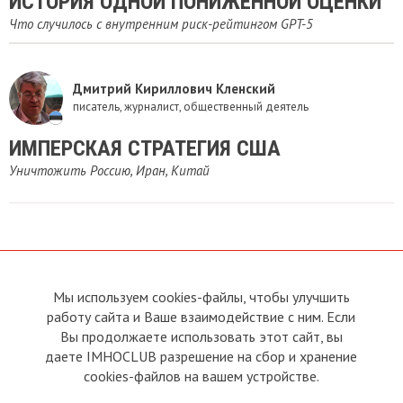
ИСТОРИЯ ОДНОЙ ПОНИЖЕННОЙ ОЦЕНКИ
Что случилось с внутренним риск-рейтингом GPT-5
Дмитрий Кириллович Кленский
писатель, журналист, общественный деятель
ИМПЕРСКАЯ СТРАТЕГИЯ США
Уничтожить Россию, Иран, Китай
Мы используем cookies-файлы, чтобы улучшить
О сайте
Прямая связь с
работу сайта и Ваше взаимодействие с ним. Если
Председателем
Устав
Вы продолжаете использовать этот сайт, вы
Прямая связь c членами клуба
Условия пользования
даете IMHOCLUB разрешение на сбор и хранение
Реклама
Политика конфиденциальности
cookies-файлов на вашем устройстве.
Контакты