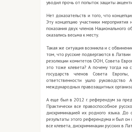
уводил прочь от попыток защиты акценти
Нет доказательств и того, что концепци
Эту концепцию участники мероприятия н
показания двух членов Национального о
оказались весьма к месту.
Такая же ситуация возникла и с обвинен
том, что русские подвергаются в Латвии
резолюции комитетов ООН, Совета Европ
это тоже клевета? А почему тогда на с
государств членов Совета Европы,
ответственности ушло руководство A
международных правозащитных организ
А еще был в 2012 г. референдум за пред
Практически все правоспособное русск
дискриминацией их родного языка. До 
результаты этого референдума и был он 
все клевета, дискриминации русских в Ла