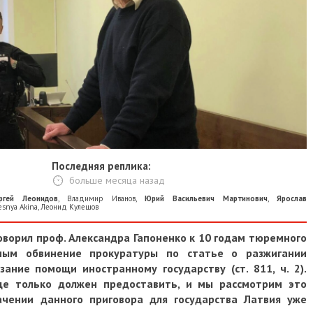
Последняя реплика:
больше месяца назад
ргей Леонидов
,
Владимир Иванов
,
Юрий Васильевич Мартинович
,
Ярослав
esnya Akina
,
Леонид Кулешов
оворил проф. Александра Гапоненко к 10 годам тюремного
рным обвинение прокуратуры по статье о разжигании
азание помощи иностранному государству (ст. 811, ч. 2).
ще только должен предоставить, и мы рассмотрим это
ачении данного приговора для государства Латвия уже