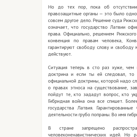
Но до тех пор, пока об отсутствии
правозащитные органы — это было одно.
совсем другое дело. Решение суда Рижск
означает, что государство Латвии оф
права. Официально, решением Рижского
конвенция по правам человека, Кон
гарантируют свободу слову и свободу 
действуют.
Ситуация теперь в сто раз хуже, чем 
доктрина и если ты ей следовал, то 
официальной доктрины, которой надо сле
о правах этноса на существование, за
пойдут те, кто зададут вопрос, кто ук
Гибридная война она все спишет. Боле
государства Латвия. Гарантированные
деятельности грубо попраны. Во имя гиб
В стране запрещено распростра
человеконенавистнических идей. Но р