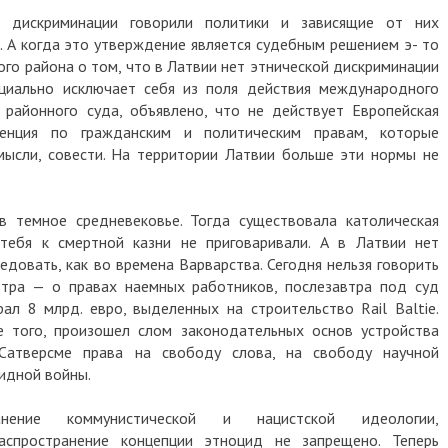
 дискриминации говорили политики и зависящие от них
 А когда это утверждение является судебным решением э- то
ого района о том, что в Латвии нет этнической дискриминации
ициально исключает себя из поля действия международного
 районного суда, объявлено, что не действует Европейская
венция по гражданским и политическим правам, которые
мысли, совести. На территории Латвии больше эти нормы не
в темное средневековье. Тогда существовала католическая
тебя к смертной казни не приговаривали. А в Латвии нет
довать, как во времена Варварства. Сегодня нельзя говорить
втра — о правах наемных работников, послезавтра под суд
рал 8 млрд. евро, выделенных на строительство Rail Baltie.
е того, произошел слом законодательных основ устройства
 Сатверсме права на свободу слова, на свободу научной
ридной войны.
нение коммунистической и нацистской идеологии,
аспространение концепции этноцид не запрещено. Теперь