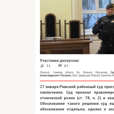
Участники дискуссии:
11
61
Леонид Соколов
,
Johans Ko
,
Леонид Радченко
,
Се
Александрович Русаков
,
Олег Давыдов
,
Роланд Руматов
,
P
27 января Рижский районный суд приг
заключения. Суд признал правоме
этнической розни (ст. 78, ч. 2) и ок
Обоснование такого решения суд е
обоснование отдельно, однако о зн