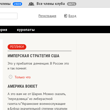
 члены
Все члены клуба
2020
6671
Регистрация
Вход
ория
куропаты
РЕПЛИКИ
ИМПЕРСКАЯ СТРАТЕГИЯ США
Это у прибалтов деменция. В России это
и так помнят.
Только что
АМЕРИКА ВОЮЕТ
А это вам не от Шария. Можно сказать,
"передовица" из либерастной
газета.ru"Украинские военнослужащие
в&nbsp;значительной степени утратили