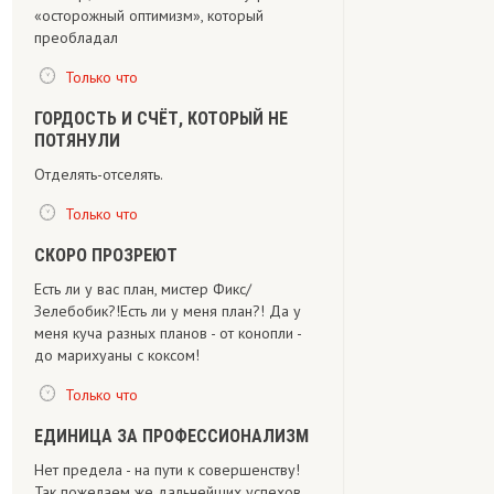
«осторожный оптимизм», который
преобладал
Только что
ГОРДОСТЬ И СЧЁТ, КОТОРЫЙ НЕ
ПОТЯНУЛИ
Отделять-отселять.
Только что
СКОРО ПРОЗРЕЮТ
Есть ли у вас план, мистер Фикс/
Зелебобик?!Есть ли у меня план?! Да у
меня куча разных планов - от конопли -
до марихуаны с коксом!
Только что
ЕДИНИЦА ЗА ПРОФЕССИОНАЛИЗМ
Нет предела - на пути к совершенству!
Так пожелаем же дальнейших успехов