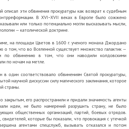
й описал эти обвинения прокуратуры как возврат к судебным
контрреформации. В XVI−XVII веках в Европе было сожжено
ысказывали или только потенциально могли высказывать мысли,
ологии — католической доктрине.
име, на площади Цветов в 1600 г. ученого монаха Джордано
ю о том, что во Вселенной существует множество галактик —
ли по обвинению в том, что они наводили колдовскими
али по ночам на метле.
н в один соответствовало обвинениям Святой прокуратуры,
ытой научной дискуссии силу магического заклинания, которое
й страны.
 закрытым, его распространили и придали значимость агенты
учали идеи, не было намерений разрушить страну, не было
ующих общественных организаций, партий, боевых отрядов.
 свидетелей, которые бы показали, что провокация с утечкой
вершена агентами спецслужб, вызывать отказался и потом