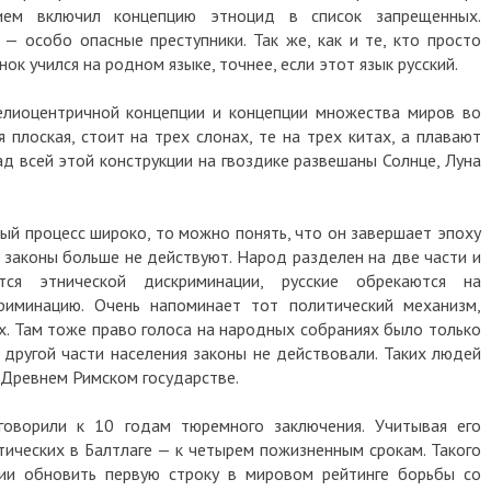
ем включил концепцию этноцид в список запрещенных.
 — особо опасные преступники. Так же, как и те, кто просто
нок учился на родном языке, точнее, если этот язык русский.
елиоцентричной концепции и концепции множества миров во
 плоская, стоит на трех слонах, те на трех китах, а плавают
ад всей этой конструкции на гвоздике развешаны Солнце, Луна
ый процесс широко, то можно понять, что он завершает эпоху
и законы больше не действуют. Народ разделен на две части и
ся этнической дискриминации, русские обрекаются на
риминацию. Очень напоминает тот политический механизм,
х. Там тоже право голоса на народных собраниях было только
 другой части населения законы не действовали. Таких людей
в Древнем Римском государстве.
говорили к 10 годам тюремного заключения. Учитывая его
тических в Балтлаге — к четырем пожизненным срокам. Такого
и обновить первую строку в мировом рейтинге борьбы со