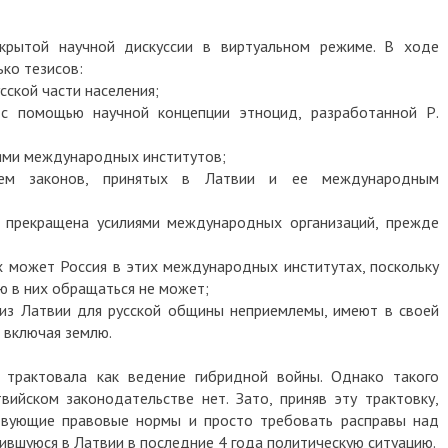
крытой научной дискуссии в виртуальном режиме. В ходе
ько тезисов:
сской части населения;
с помощью научной концепции этноцид, разработанной Р.
иями международных институтов;
нием законов, принятых в Латвии и ее международным
ь прекращена усилиями международных организаций, прежде
их может Россия в этих международных институтах, поскольку
ю в них обращаться не может;
 из Латвии для русской общины неприемлемы, имеют в своей
 включая землю.
и трактовала как ведение гибридной войны. Однако такого
йском законодательстве нет. Зато, приняв эту трактовку,
вующие правовые нормы и просто требовать расправы над
ившуюся в Латвии в последние 4 года политическую ситуацию.