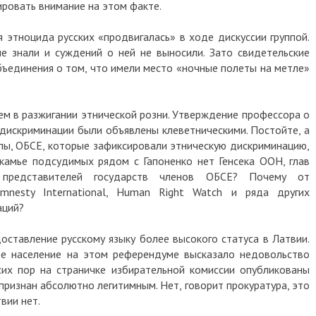
ровать внимание на этом факте.
я этноцида русских «продвигалась» в ходе дискуссии группой.
е знали и суждений о ней не выносили. Зато свидетельские
бъединения о том, что имели место «ночные полеты на метле»
ием в разжигании этнической розни. Утверждение профессора о
 дискриминации были объявлены клеветническими. Постойте, а
ы, ОБСЕ, которые зафиксировали этническую дискриминацию,
камье подсудимых рядом с Гапоненко нет Генсека ООН, глав
 представителей государств членов ОБСЕ? Почему от
mnesty International, Human Right Watch и ряда других
аций?
оставление русскому языку более высокого статуса в Латвии.
ое население на этом референдуме высказало недовольство
сих пор на страничке избирательной комиссии опубликованы
признан абсолютно легитимным. Нет, говорит прокуратура, это
твии нет.