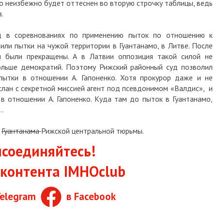
о неизбежно будет оттеснен во вторую строчку таблицы, ведь
.
д в соревнованиях по применению пыток по отношению к
ли пытки на чужой территории в Гуантанамо, в Литве. После
и были прекращены. А в Латвии оппозиция такой силой не
больше демократий. Поэтому Рижский районный суд позволил
пытки в отношении А. Гапоненко. Хотя прокурор даже и не
ослан с секретной миссией агент под псевдонимом «Валдис», и
в отношении А. Гапоненко. Куда там до пыток в Гуантанамо,
ь…
к
Гуантанама
Рижской центральной тюрьмы.
соединяйтесь!
контента IMHOclub
Telegram
в Facebook