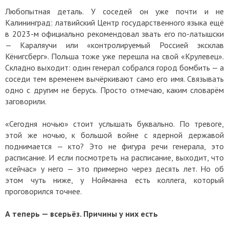
Любопытная деталь. У соседей он уже почти и не
Калининград: латвийский Центр государственного языка ещё
в 2023-м официально рекомендовал звать его по-латышски
— Караляучи или «контролируемый Россией эксклав
Кёнигсберг». Польша тоже уже перешла на свой «Крулевец».
Складно выходит: один генерал собрался город бомбить — а
соседи тем временем вычёркивают само его имя. Связывать
одно с другим не берусь. Просто отмечаю, каким словарём
заговорили.
«Сегодня ночью» стоит услышать буквально. По тревоге,
этой же ночью, к большой войне с ядерной державой
поднимается — кто? Это не фигура речи генерала, это
расписание. И если посмотреть на расписание, выходит, что
«сейчас» у него — это примерно через десять лет. Но об
этом чуть ниже, у Нойманна есть коллега, который
проговорился точнее.
А теперь — всерьёз. Причины у них есть