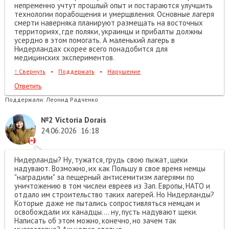
непременно учтут прошлый опыт и постараются улучшить
технологии порабощения и умерщвления. Основные лагеря
смерти наверняка планируют размещать на восточных
территориях, где поляки, украинцы и прибалты должны
усердно в этом помогать. А маленький лагерь в
Нидерландах скорее всего понадобится для
медицинских экспериментов.
↑
Свернуть
•
Поддержать
•
Нарушение
Ответить
Поддержали:
Леонид Радченко
№2
Victoria Dorais
24.06.2026
16:18
Нидерланды? Ну, тужатся, грудь свою пыжат, щеки
надувают. Возможно, их как Польшу в свое время немцы
"наградили" за пещерный антисемитизм лагерями по
уничтожению в том числеи евреев из Зап. Европы, НАТО и
отдало им строительство таких лагерей. Но Нидерланды?
Которые даже не пытались сопростивляться немцам и
освобождали их канадцы.... ну, пусть надувают щеки.
Написать об этом можно, конечно, но зачем так