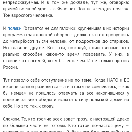
непредсказуемая. И в том же докладе, тут же, оговорка:
прямой военной угрозы сейчас нет. Тон не «сегодня ночью».
Тон взрослого человека.
И
поляки
. Готовятся не для галочки: крупнейшая в их истории
программа гражданской обороны должна за год пропустить
до четырёхсот тысяч человек, от подростков до стариков.
Но главное другое. Вот эти, пожалуй, единственные, кто
реально способен какое-то время повоевать. У них, в
отличие от соседей, хотя бы есть чем. И не только против
России.
Тут позволю себе отступление не по теме. Когда НАТО и ЕС
в конце концов развалятся — а в этом я не сомневаюсь, — как
бы немцам не пришлось отвечать за все накопившиеся у
поляков за века обиды и испытать силу польской армии на
себе. Но это так, к слову.
Сложим. Те, кто громче всех зовёт грозу, к настоящей драке
по большей части не готовы. Кто готов по-настоящему —
наперечёт, а тот единственный, без кого большую войну не