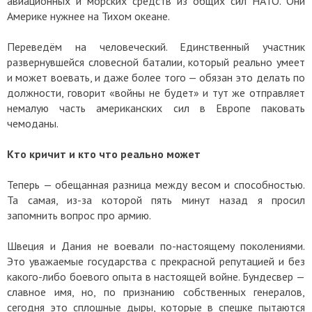
авиационных и морских средств из общих сил НАТО. Они
Америке нужнее на Тихом океане.
Переведём на человеческий. Единственный участник
развернувшейся словесной баталии, который реально умеет
и может воевать, и даже более того — обязан это делать по
должности, говорит «войны не будет» и тут же отправляет
немалую часть американских сил в Европе паковать
чемоданы.
Кто кричит и кто что реально может
Теперь — обещанная разница между весом и способностью.
Та самая, из-за которой пять минут назад я просил
запомнить вопрос про армию.
Швеция и Дания не воевали по-настоящему поколениями.
Это уважаемые государства с прекрасной репутацией и без
какого-либо боевого опыта в настоящей войне. Бундесвер —
славное имя, но, по признанию собственных генералов,
сегодня это сплошные дыры, которые в спешке пытаются