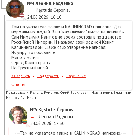
№4
Леонид Радченко
→
Kęstutis Čeponis
,
24.06.2026
16:10
Там на указателе также и KALININGRAD написано. Для
нормальных людей. Ваш "караляучюс" никто не понял бы.
Сам Иммануил Кант одно время состоял в подданстве
Российской Империи. И называл свой родной Кёниг
Калининградом. Даже стихотворение написал:
Як умру, то поховайте
Мене у могилi
Серед Калiнiнграду,
На Прусщинi милiй.
↑
Свернуть
•
Поддержать
•
Нарушение
Ответить
Поддержали:
Роланд Руматов, Юрий Васильевич Мартинович, Владимир
Иванов, Рус Иван
№5
Kęstutis Čeponis
→
Леонид Радченко
,
24.06.2026
17:30
---Там на указателе также и KALININGRAD написано.---