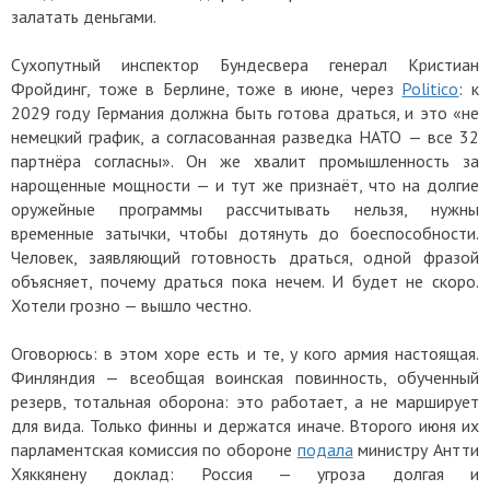
залатать деньгами.
Сухопутный инспектор Бундесвера генерал Кристиан
Фройдинг, тоже в Берлине, тоже в июне, через
Politico
: к
2029 году Германия должна быть готова драться, и это «не
немецкий график, а согласованная разведка НАТО — все 32
партнёра согласны». Он же хвалит промышленность за
нарощенные мощности — и тут же признаёт, что на долгие
оружейные программы рассчитывать нельзя, нужны
временные затычки, чтобы дотянуть до боеспособности.
Человек, заявляющий готовность драться, одной фразой
объясняет, почему драться пока нечем. И будет не скоро.
Хотели грозно — вышло честно.
Оговорюсь: в этом хоре есть и те, у кого армия настоящая.
Финляндия — всеобщая воинская повинность, обученный
резерв, тотальная оборона: это работает, а не марширует
для вида. Только финны и держатся иначе. Второго июня их
парламентская комиссия по обороне
подала
министру Антти
Хяккянену доклад: Россия — угроза долгая и