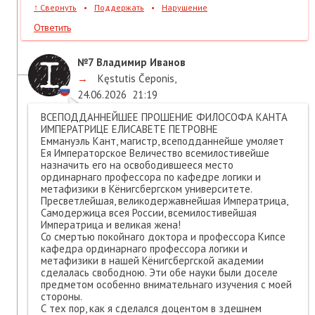
↑
Свернуть
•
Поддержать
•
Нарушение
Ответить
№7
Владимир Иванов
→
Kęstutis Čeponis
,
24.06.2026
21:19
ВСЕПОДДАННЕЙШЕЕ ПРОШЕНИЕ ФИЛОСОФА КАНТА
ИМПЕРАТРИЦЕ ЕЛИСАВЕТЕ ПЕТРОВНЕ
Еммануэль Кант, магистр, всеподданнейше умоляет
Ея Императорское Величество всемилостивейше
назначить его на освободившееся место
ординарнаго профессора по кафедре логики и
метафизики в Кёнигсбергском университете.
Пресветлейшая, великодержавнейшая Императрица,
Самодержица всея России, всемилостивейшая
Императрица и великая жена!
Со смертью покойнаго доктора и профессора Кипсе
кафедра ординарнаго профессора логики и
метафизики в нашей Кёнигсбергской академии
сделалась свободною. Эти обе науки были доселе
предметом особенно внимательнаго изучения с моей
стороны.
С тех пор, как я сделался доцентом в здешнем