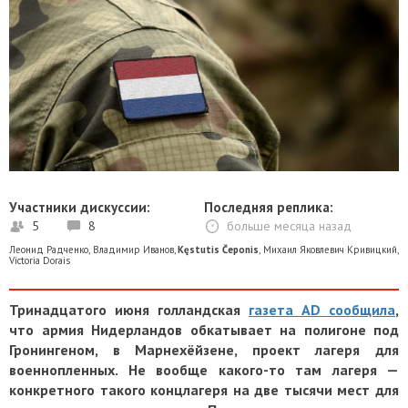
Участники дискуссии:
Последняя реплика:
5
8
больше месяца назад
Леонид Радченко
,
Владимир Иванов
,
Kęstutis Čeponis
,
Михаил Яковлевич Кривицкий
,
Victoria Dorais
Тринадцатого июня голландская
газета AD сообщила
,
что армия Нидерландов обкатывает на полигоне под
Гронингеном, в Марнехёйзене, проект лагеря для
военнопленных. Не вообще какого-то там лагеря —
конкретного такого концлагеря на две тысячи мест для