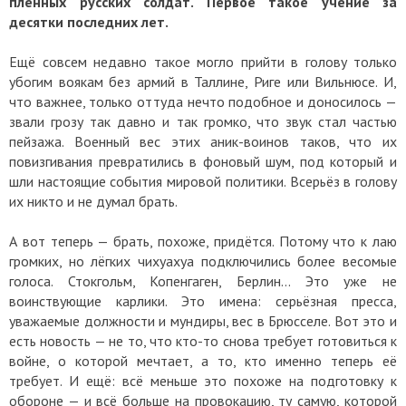
пленных русских солдат. Первое такое учение за
десятки последних лет.
Ещё совсем недавно такое могло прийти в голову только
убогим воякам без армий в Таллине, Риге или Вильнюсе. И,
что важнее, только оттуда нечто подобное и доносилось —
звали грозу так давно и так громко, что звук стал частью
пейзажа. Военный вес этих аник-воинов таков, что их
повизгивания превратились в фоновый шум, под который и
шли настоящие события мировой политики. Всерьёз в голову
их никто и не думал брать.
А вот теперь — брать, похоже, придётся. Потому что к лаю
громких, но лёгких чихуахуа подключились более весомые
голоса. Стокгольм, Копенгаген, Берлин... Это уже не
воинствующие карлики. Это имена: серьёзная пресса,
уважаемые должности и мундиры, вес в Брюсселе. Вот это и
есть новость — не то, что кто-то снова требует готовиться к
войне, о которой мечтает, а то, кто именно теперь её
требует. И ещё: всё меньше это похоже на подготовку к
обороне — и всё больше на провокацию, ту самую, которой