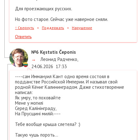
Для проезжающих русских.
Но фото старое. Сейчас уже наверное сняли.
↑
Свернуть
•
Поддержать
•
Нарушение
Ответить
№6
Kęstutis Čeponis
→
Леонид Радченко
,
24.06.2026
17:33
----сам Иммануил Кант одно время состоял в
подданстве Российской Империи. И называл свой
родной Кёниг Калининградом. Даже стихотворение
написал:
Як умру, то поховайте
Мене у могилi
Серед Калiнiнграду,
На Прусщинi милiй.----
Тебе вообще крыша слетела? :)
Такую чушь пороть...