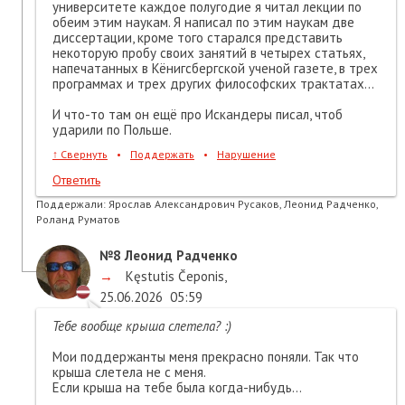
университете каждое полугодие я читал лекции по
обеим этим наукам. Я написал по этим наукам две
диссертации, кроме того старался представить
некоторую пробу своих занятий в четырех статьях,
напечатанных в Кёнигсбергской ученой газете, в трех
программах и трех других философских трактатах...
И что-то там он ещё про Искандеры писал, чтоб
ударили по Польше.
↑
Свернуть
•
Поддержать
•
Нарушение
Ответить
Поддержали:
Ярослав Александрович Русаков, Леонид Радченко,
Роланд Руматов
№8
Леонид Радченко
→
Kęstutis Čeponis
,
25.06.2026
05:59
Тебе вообще крыша слетела? :)
Мои поддержанты меня прекрасно поняли. Так что
крыша слетела не с меня.
Если крыша на тебе была когда-нибудь...