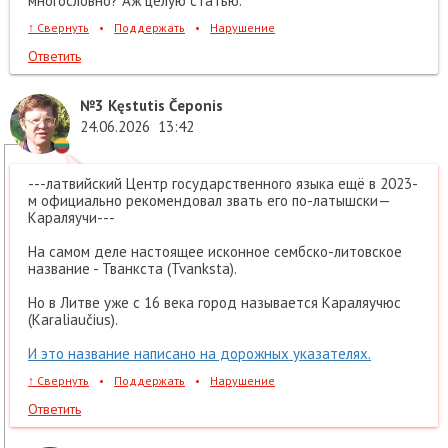
многословно? Аж целую статью.
↑
Свернуть
•
Поддержать
•
Нарушение
Ответить
№3
Kęstutis Čeponis
24.06.2026
13:42
---латвийский Центр государственного языка ещё в 2023-
м официально рекомендовал звать его по-латышски—
Караляучи---
На самом деле настоящее исконное сембско-литовское
название - Тванкста (Tvanksta).
Но в Литве уже с 16 века город называется Караляучюс
(Karaliaučius).
И это название написано на дорожных указателях.
↑
Свернуть
•
Поддержать
•
Нарушение
Ответить