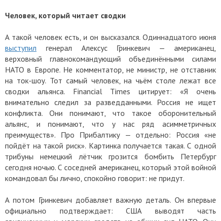
Человек, который читает сводки
А такой человек есть, и он высказался. Одиннадцатого июня
выступил
генерал Алексус Гринкевич — американец,
верховный главнокомандующий объединёнными силами
НАТО в Европе. Не комментатор, не министр, не отставник
на ток-шоу. Тот самый человек, на чьём столе лежат все
сводки альянса. Financial Times цитирует: «Я очень
внимательно следил за разведданными. Россия не ищет
конфликта. Они понимают, что такое оборонительный
альянс, и понимают, что у нас ряд асимметричных
преимуществ». Про Прибалтику — отдельно: Россия «не
пойдёт на такой риск». Картинка получается такая. С одной
трибуны немецкий лётчик грозится бомбить Петербург
сегодня ночью. С соседней американец, который этой войной
командовал бы лично, спокойно говорит: не придут.
А потом Гринкевич добавляет важную деталь. Он впервые
официально подтверждает: США выводят часть