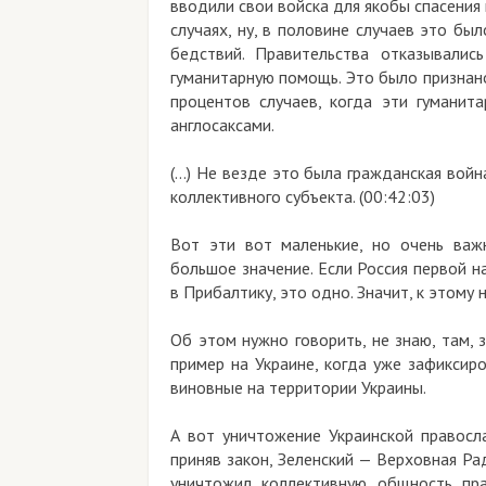
вводили свои войска для якобы спасения 
случаях, ну, в половине случаев это был
бедствий. Правительства отказывалис
гуманитарную помощь. Это было призна
процентов случаев, когда эти гуманит
англосаксами.
(…) Не везде это была гражданская война
коллективного субъекта. (00:42:03)
Вот эти вот маленькие, но очень важ
большое значение. Если Россия первой н
в Прибалтику, это одно. Значит, к этому
Об этом нужно говорить, не знаю, там, 
пример на Украине, когда уже зафиксир
виновные на территории Украины.
А вот уничтожение Украинской правосл
приняв закон, Зеленский — Верховная Ра
уничтожил коллективную общность пра