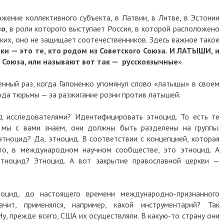
ожение коллективного субъекта, в Латвии, в Литве, в Эстонии
во
, в роли которого выступает Россия, в которой расположено
ских, оно не защищает соотечественников. Здесь важное такое
ки — это те, кто родом из Советского Союза. И ЛАТЫШИ, и
о Союза, или называют вот так — русскоязычные
».
нный раз, когда Гапоненко упомянул слово «латышы» в своем
года тюрьмы — за разжигание розни против латышей.
ед исследователями? Идентифицировать этноцид. То есть те
е мы с вами знаем, они должны быть разделены на группы.
этноцид? Да, этноцид. В соответствии с концепцией, которая
то, в международном научном сообществе, это этноцид. А
тноцид? Этноцид. А вот закрытие православной церкви —
ноцид, до настоящего времени международно-признанного
ачит, применялся, например, какой инструментарий? Так
у, прежде всего, США их осуществляли. В какую-то страну они