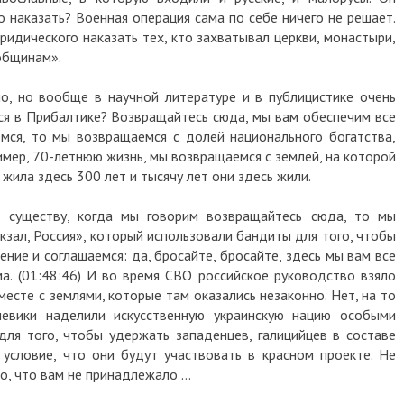
о наказать? Военная операция сама по себе ничего не решает.
 юридического наказать тех, кто захватывал церкви, монастыри,
общинам».
ло, но вообще в научной литературе и в публицистике очень
ся в Прибалтике? Возвращайтесь сюда, мы вам обеспечим все
емся, то мы возвращаемся с долей национального богатства,
имер, 70-летнюю жизнь, мы возвращаемся с землей, на которой
 жила здесь 300 лет и тысячу лет они здесь жили.
 существу, когда мы говорим возвращайтесь сюда, то мы
кзал, Россия», который использовали бандиты для того, чтобы
ление и соглашаемся: да, бросайте, бросайте, здесь мы вам все
ма. (01:48:46) И во время СВО российское руководство взяло
есте с землями, которые там оказались незаконно. Нет, на то
ьшевики наделили искусственную украинскую нацию особыми
 для того, чтобы удержать западенцев, галицийцев в составе
условие, что они будут участвовать в красном проекте. Не
то, что вам не принадлежало …