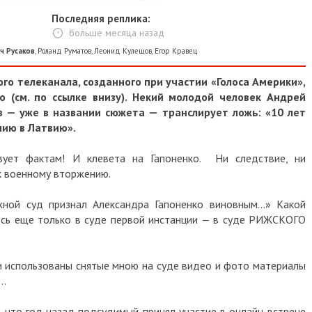
Последняя реплика:
больше месяца назад
ч Русаков
,
Роланд Руматов
,
Леонид Кулешов
,
Егор Кравец
го телеканала, созданного при участии «Голоса Америки»,
о (см. по ссылке внизу). Некий молодой человек Андрей
в — уже в названии сюжета — транслирует ложь: «10 лет
нию в Латвию».
ует фактам! И клевета на Гапоненко. Ни следствие, ни
 к военному вторжению.
ной суд признал Александра Гапоненко виновным...» Какой
ось еще только в суде первой инстанции — в суде РИЖСКОГО
ли использованы снятые мною на суде видео и фото материалы
а…
, что год назад подсудимый принял участие в онлайн-встрече