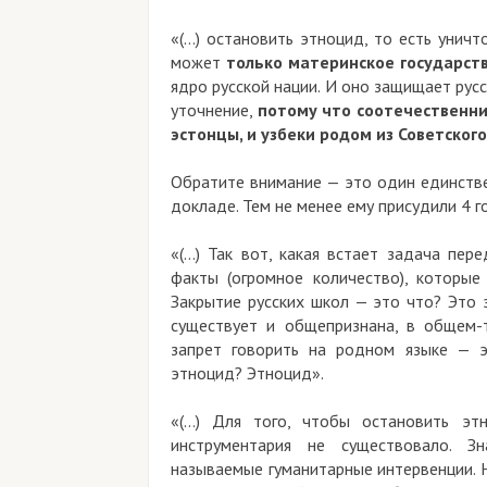
«(…) остановить этноцид, то есть уничт
может
только материнское государст
ядро русской нации. И оно защищает рус
уточнение,
потому что соотечественни
эстонцы, и узбеки родом из Советског
Обратите внимание — это один единстве
докладе. Тем не менее ему присудили 4 
«(…) Так вот, какая встает задача пер
факты (огромное количество), которы
Закрытие русских школ — это что? Это 
существует и общепризнана, в общем-
запрет говорить на родном языке — э
этноцид? Этноцид».
«(…) Для того, чтобы остановить эт
инструментария не существовало. Зн
называемые гуманитарные интервенции. Н