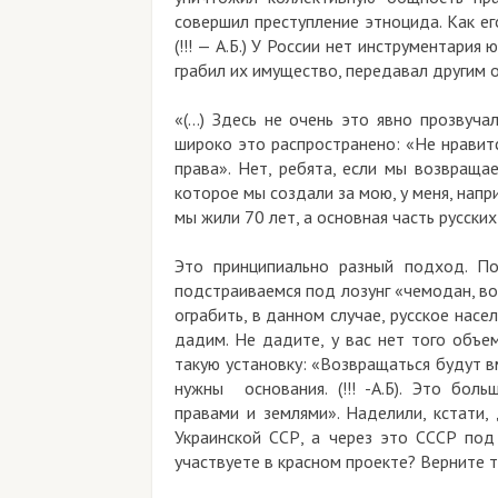
совершил преступление этноцида. Как ег
(!!! — А.Б.) У России нет инструментария
грабил их имущество, передавал другим 
«(…) Здесь не очень это явно прозвуча
широко это распространено: «Не нравит
права». Нет, ребята, если мы возвраща
которое мы создали за мою, у меня, напр
мы жили 70 лет, а основная часть русских
Это принципиально разный подход. По
подстраиваемся под лозунг «чемодан, во
ограбить, в данном случае, русское насе
дадим. Не дадите, у вас нет того объе
такую установку: «Возвращаться будут вм
нужны основания. (!!! -А.Б). Это бол
правами и землями». Наделили, кстати,
Украинской ССР, а через это СССР под 
участвуете в красном проекте? Верните 