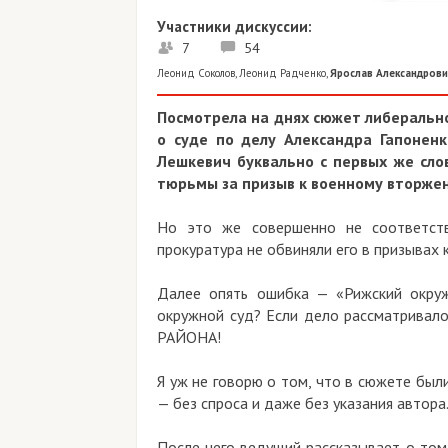
Участники дискуссии:
7
54
Леонид Соколов
,
Леонид Радченко
,
Ярослав Александрови
Посмотрела на днях сюжет либерально
о суде по делу Александра Гапоненк
Лешкевич буквально с первых же сло
тюрьмы за призыв к военному вторже
Но это же совершенно не соответств
прокуратура не обвиняли его в призывах
Далее опять ошибка — «Рижский окруж
окружной суд? Если дело рассматривал
РАЙОНА!
Я уж не говорю о том, что в сюжете бы
— без спроса и даже без указания автор
После чего ведущий рассказывает о том