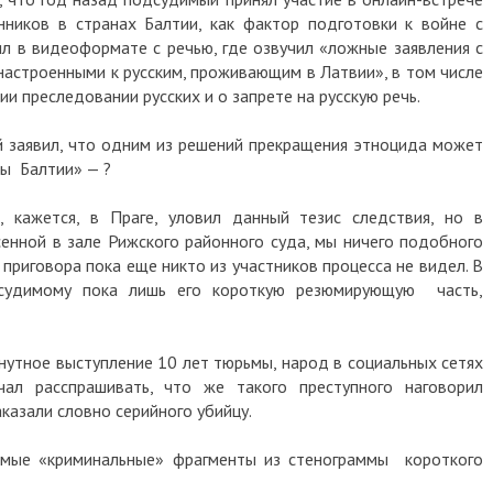
нников в странах Балтии, как фактор подготовки к войне с
ил в видеоформате с речью, где озвучил «ложные заявления с
астроенными к русским, проживающим в Латвии», в том числе
и преследовании русских и о запрете на русскую речь.
 заявил, что одним из решений прекращения этноцида может
ны Балтии» — ?
, кажется, в Праге, уловил данный тезис следствия, но в
сенной в зале Рижского районного суда, мы ничего подобного
 приговора пока еще никто из участников процесса не видел. В
дсудимому пока лишь его короткую резюмирующую часть,
нутное выступление 10 лет тюрьмы, народ в социальных сетях
чал расспрашивать, что же такого преступного наговорил
казали словно серийного убийцу.
самые «криминальные» фрагменты из стенограммы короткого