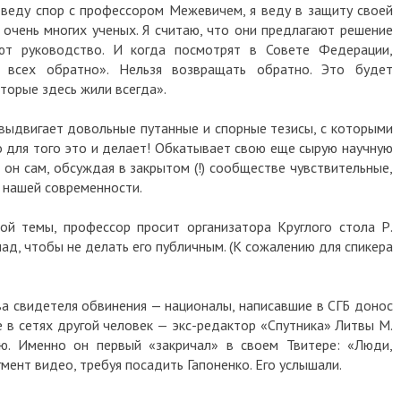
е веду спор с профессором Межевичем, я веду в защиту своей
 очень многих ученых. Я считаю, что они предлагают решение
ют руководство. И когда посмотрят в Совете Федерации,
м всех обратно». Нельзя возвращать обратно. Это будет
оторые здесь жили всегда».
 выдвигает довольные путанные и спорные тезисы, с которыми
о для того это и делает! Обкатывает свою еще сырую научную
 он сам, обсуждая в закрытом (!) сообществе чувствительные,
ы нашей современности.
ой темы, профессор просит организатора Круглого стола Р.
ад, чтобы не делать его публичным. (К сожалению для спикера
ва свидетеля обвинения — националы, написавшие в СГБ донос
е в сетях другой человек — экс-редактор «Спутника» Литвы М.
ию. Именно он первый «закричал» в своем Твитере: «Люди,
мент видео, требуя посадить Гапоненко. Его услышали.