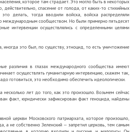
населения, которое там страдает. Это могло быть в некоторых
о, действительно, спасение от голода, от каких-то стихийных
ь это делать, тогда вводили войска, войска распределяли
но международным сообществом. Но были примерно пятьдесят
арные интервенции осуществлялись с определенными целями
, иногда это был, по существу, этноцид, то есть уничтожение
ные различия в глазах международного сообщества имеют
ачинает осуществлять гуманитарную интервенцию, скажем так,
 надо готовиться, это необходимо обеспечить идеологически.
за несколько лет до того, как это произошло. Возьмем сейчас
ован факт, юридически зафиксирован факт геноцида, найдены
авной церкви Московского патриархата, которое произошло,
да, а не собственно Зеленский — запретил церковь, тем самым
вославные, в которую входили и русские, и малорусы. Он