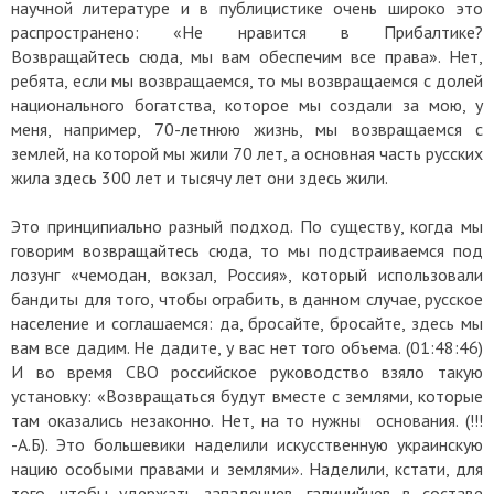
научной литературе и в публицистике очень широко это
распространено: «Не нравится в Прибалтике?
Возвращайтесь сюда, мы вам обеспечим все права». Нет,
ребята, если мы возвращаемся, то мы возвращаемся с долей
национального богатства, которое мы создали за мою, у
меня, например, 70-летнюю жизнь, мы возвращаемся с
землей, на которой мы жили 70 лет, а основная часть русских
жила здесь 300 лет и тысячу лет они здесь жили.
Это принципиально разный подход. По существу, когда мы
говорим возвращайтесь сюда, то мы подстраиваемся под
лозунг «чемодан, вокзал, Россия», который использовали
бандиты для того, чтобы ограбить, в данном случае, русское
население и соглашаемся: да, бросайте, бросайте, здесь мы
вам все дадим. Не дадите, у вас нет того объема. (01:48:46)
И во время СВО российское руководство взяло такую
установку: «Возвращаться будут вместе с землями, которые
там оказались незаконно. Нет, на то нужны основания. (!!!
-А.Б). Это большевики наделили искусственную украинскую
нацию особыми правами и землями». Наделили, кстати, для
того, чтобы удержать западенцев, галицийцев в составе