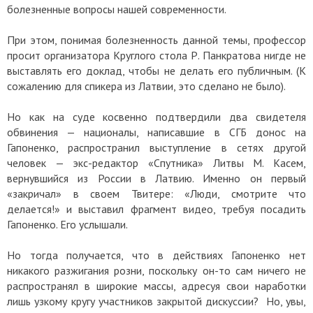
болезненные вопросы нашей современности.
При этом, понимая болезненность данной темы, профессор
просит организатора Круглого стола Р. Панкратова нигде не
выставлять его доклад, чтобы не делать его публичным. (К
сожалению для спикера из Латвии, это сделано не было).
Но как на суде косвенно подтвердили два свидетеля
обвинения — националы, написавшие в СГБ донос на
Гапоненко, распространил выступление в сетях другой
человек — экс-редактор «Спутника» Литвы М. Касем,
вернувшийся из России в Латвию. Именно он первый
«закричал» в своем Твитере: «Люди, смотрите что
делается!» и выставил фрагмент видео, требуя посадить
Гапоненко. Его услышали.
Но тогда получается, что в действиях Гапоненко нет
никакого разжигания розни, поскольку он-то сам ничего не
распространял в широкие массы, адресуя свои наработки
лишь узкому кругу участников закрытой дискуссии? Но, увы,