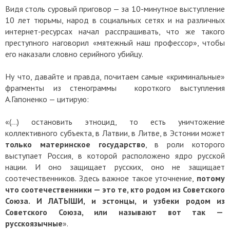
Видя столь суровый приговор — за 10-минутное выступление
10 лет тюрьмы, народ в социальных сетях и на различных
интернет-ресурсах начал расспрашивать, что же такого
преступного наговорил «мятежный наш профессор», чтобы
его наказали словно серийного убийцу.
Ну что, давайте и правда, почитаем самые «криминальные»
фрагменты из стенограммы короткого выступления
А.Гапоненко — цитирую:
«(…) остановить этноцид, то есть уничтожение
коллективного субъекта, в Латвии, в Литве, в Эстонии может
только материнское государство
, в роли которого
выступает Россия, в которой расположено ядро русской
нации. И оно защищает русских, оно не защищает
соотечественников. Здесь важное такое уточнение,
потому
что соотечественники — это те, кто родом из Советского
Союза. И ЛАТЫШИ, и эстонцы, и узбеки родом из
Советского Союза, или называют вот так —
русскоязычные
».