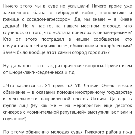
Ничего этого мы в суде не услышали! Ничего кроме уже
заезженного баяна о гибридной войне, геополитике и
границе с соседом-агрессором. Да, мы знаем — в Киеве
дядька! Но у нас-то, на нашем местном огороде, что
случилось от того, что «Остапа понесло» в онлайн-режиме?
Кто от этого пострадал в нашем сообществе, кто
почувствовал себя униженным, обиженным и оскорбленным?
Зачем было вообще этот самый огород городить?
Ну, да ладно — это так, риторические вопросы. Привет всем
от шноре-ланги-седлениекса и т.д.
…Что касается ст. 81 прим. ч.2 УК Латвии. Очень тяжкое
обвинение — в оказании помощи иностранному государству
в деятельности, направленной против Латвии. Да еще в
группе лиц! (Ну как же — на мероприятии еще десяток
спикеров с «сомнительной репутацией» выступили, вот вам и
соучастие!)
По этому обвинению молодая судья Рижского района г-жа