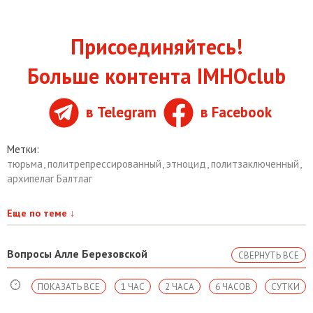
Присоединяйтесь!
Больше контента IMHOclub
в Telegram
в Facebook
Метки:
тюрьма
,
политрепрессированный
,
этноцид
,
политзаключенный
,
архипелаг Балтлаг
Еще по теме
↓
Вопросы Алле Березовской
СВЕРНУТЬ ВСЕ
ПОКАЗАТЬ ВСЕ
1 ЧАС
2 ЧАСА
6 ЧАСОВ
СУТКИ