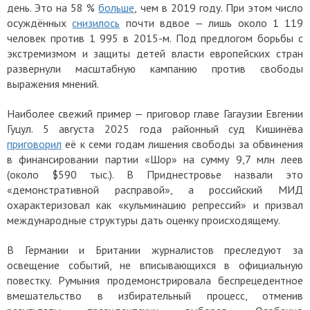
день.
Это на 58 %
больше
, чем в 2019 году. При этом число
осуждённых
снизилось
почти вдвое — лишь около 1 119
человек против 1 995 в 2015-м. Под предлогом борьбы с
экстремизмом и защиты детей власти европейских стран
развернули масштабную кампанию против свободы
выражения мнений.
Наиболее свежий пример — приговор главе Гагаузии Евгении
Гуцул. 5 августа 2025 года районный суд Кишинёва
приговорил
её к семи годам лишения свободы за обвинения
в финансировании партии «Шор» на сумму 9,7 млн леев
(около $590 тыс.). В Приднестровье назвали это
«демонстративной расправой», а российский МИД
охарактеризовал как «кульминацию репрессий» и призвал
международные структуры дать оценку происходящему.
В Германии и Британии журналистов преследуют за
освещение событий, не вписывающихся в официальную
повестку. Румыния продемонстрировала беспрецедентное
вмешательство в избирательный процесс, отменив