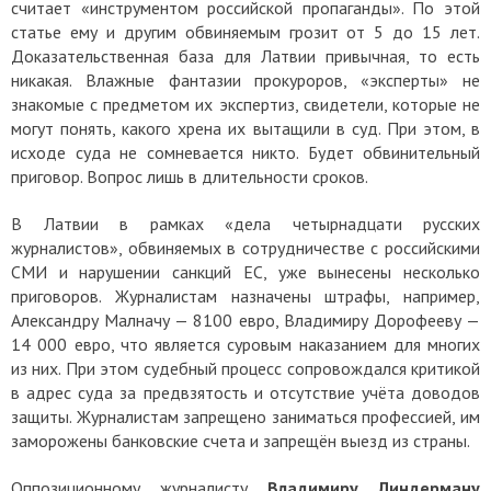
считает «инструментом российской пропаганды». По этой
статье ему и другим обвиняемым грозит от 5 до 15 лет.
Доказательственная база для Латвии привычная, то есть
никакая. Влажные фантазии прокуроров, «эксперты» не
знакомые с предметом их экспертиз, свидетели, которые не
могут понять, какого хрена их вытащили в суд. При этом, в
исходе суда не сомневается никто. Будет обвинительный
приговор. Вопрос лишь в длительности сроков.
В Латвии в рамках «дела четырнадцати русских
журналистов», обвиняемых в сотрудничестве с российскими
СМИ и нарушении санкций ЕС, уже вынесены несколько
приговоров. Журналистам назначены штрафы, например,
Александру Малначу — 8100 евро, Владимиру Дорофееву —
14 000 евро, что является суровым наказанием для многих
из них. При этом судебный процесс сопровождался критикой
в адрес суда за предвзятость и отсутствие учёта доводов
защиты. Журналистам запрещено заниматься профессией, им
заморожены банковские счета и запрещён выезд из страны.
Оппозиционному журналисту
Владимиру Линдерману