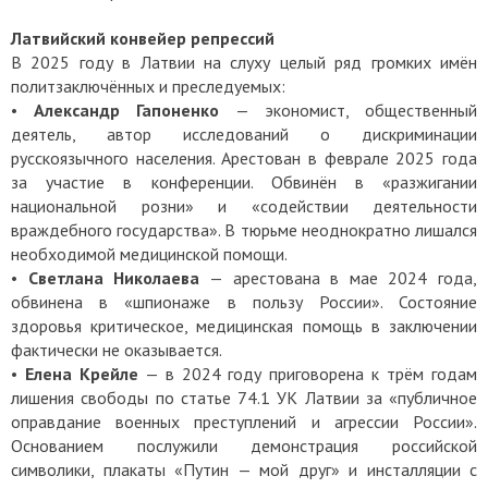
Латвийский конвейер репрессий
В 2025 году в Латвии на слуху целый ряд громких имён
политзаключённых и преследуемых:
•
Александр Гапоненко
— экономист, общественный
деятель, автор исследований о дискриминации
русскоязычного населения. Арестован в феврале 2025 года
за участие в конференции. Обвинён в «разжигании
национальной розни» и «содействии деятельности
враждебного государства». В тюрьме неоднократно лишался
необходимой медицинской помощи.
•
Светлана Николаева
— арестована в мае 2024 года,
обвинена в «шпионаже в пользу России». Состояние
здоровья критическое, медицинская помощь в заключении
фактически не оказывается.
•
Елена Крейле
— в 2024 году приговорена к трём годам
лишения свободы по статье 74.1 УК Латвии за «публичное
оправдание военных преступлений и агрессии России».
Основанием послужили демонстрация российской
символики, плакаты «Путин — мой друг» и инсталляции с