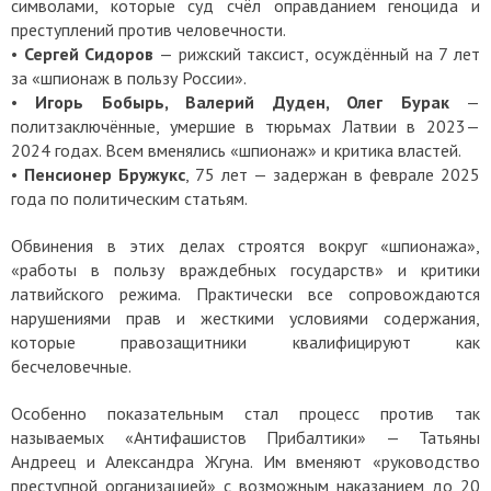
символами, которые суд счёл оправданием геноцида и
преступлений против человечности.
•
Сергей Сидоров
— рижский таксист, осуждённый на 7 лет
за «шпионаж в пользу России».
•
Игорь Бобырь, Валерий Дуден, Олег Бурак
—
политзаключённые, умершие в тюрьмах Латвии в 2023—
2024 годах. Всем вменялись «шпионаж» и критика властей.
•
Пенсионер Бружукс
, 75 лет — задержан в феврале 2025
года по политическим статьям.
Обвинения в этих делах строятся вокруг «шпионажа»,
«работы в пользу враждебных государств» и критики
латвийского режима. Практически все сопровождаются
нарушениями прав и жесткими условиями содержания,
которые правозащитники квалифицируют как
бесчеловечные.
Особенно показательным стал процесс против так
называемых «Антифашистов Прибалтики» — Татьяны
Андреец и Александра Жгуна. Им вменяют «руководство
преступной организацией» с возможным наказанием до 20