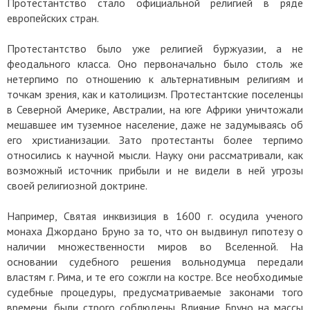
Протестантство стало официальной религией в ряде
европейских стран.
Протестантство было уже религией буржуазии, а не
феодального класса. Оно первоначально было столь же
нетерпимо по отношению к альтернативным религиям и
точкам зрения, как и католицизм. Протестантские поселенцы
в Северной Америке, Австралии, на юге Африки уничтожали
мешавшее им туземное население, даже не задумываясь об
его христианизации. Зато протестанты более терпимо
относились к научной мысли. Науку они рассматривали, как
возможный источник прибыли и не видели в ней угрозы
своей религиозной доктрине.
Например, Святая инквизиция в 1600 г. осудила ученого
монаха Джордано Бруно за то, что он выдвинул гипотезу о
наличии множественности миров во Вселенной. На
основании судебного решения вольнодумца передали
властям г. Рима, и те его сожгли на костре. Все необходимые
судебные процедуры, предусматриваемые законами того
времени, были строго соблюдены. Влияние Бруно на массы