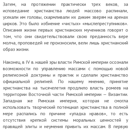
Затем, на протяжении практически трех веков, за
исповедание христианства людей массово распинали,
усекали им головы, скармливали их диким зверям на аренах
цирков. Это было избиение «чистых» «мыслепреступников».
Описания жизни первых христианских мучеников говорят о
том, что они свидетельствовали свою преданность вере
молча, проповедей не произносили, вели лишь христианский
образ жизни.
Наконец, в IV в. нашей эры власти Римской империи осознали
возможности по управлению массами с помощью новой
религиозной доктрины и практик и сделали христианство
официальной религией. По нашему мнению, принятие
христианства на тысячелетия продлило власть ромеев на
территории Восточной части Римской империи — Византии.
Западная же Римская империя, которая не смогла
использовать творческий потенциал христианства в полной
мере распались по причине «упадка нравов», то есть
отсутствия крепкой системы моральных ценностей у
правящей элиты и неумения привить их массам. В первую