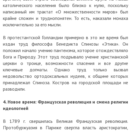
католического населения было близко к нулю, поскольку
написанный им трактат «О множественности миров» был
крайне сложен и труднопонятен. То есть, наказали монаха
исключительно за его мысли.
В протестантской Голландии примерно в это же время был
издан труд философа Бенедикта Спинозы «Этика». Он
положил начало учению пантеизма, которое отождествляло
Бога и Природу. Этот труд подрывало учение христианской
церкви о троице, возможности спасения и все другие
ключевые догматы. Однако труд только вызвал
недовольство ортодоксальных иудеев, к общине которых
принадлежал Спиноза. Костров на городской площади не
разводили.
4. Новое время: Французская революция и смена религии
идеологией
В 1789 г. свершилась Великая Французская революция.
Протобуржуазия в Париже свергла власть аристократии,