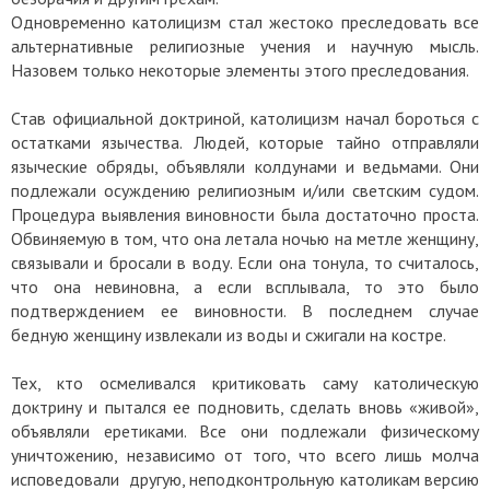
Одновременно католицизм стал жестоко преследовать все
альтернативные религиозные учения и научную мысль.
Назовем только некоторые элементы этого преследования.
Став официальной доктриной, католицизм начал бороться с
остатками язычества. Людей, которые тайно отправляли
языческие обряды, объявляли колдунами и ведьмами. Они
подлежали осуждению религиозным и/или светским судом.
Процедура выявления виновности была достаточно проста.
Обвиняемую в том, что она летала ночью на метле женщину,
связывали и бросали в воду. Если она тонула, то считалось,
что она невиновна, а если всплывала, то это было
подтверждением ее виновности. В последнем случае
бедную женщину извлекали из воды и сжигали на костре.
Тех, кто осмеливался критиковать саму католическую
доктрину и пытался ее подновить, сделать вновь «живой»,
объявляли еретиками. Все они подлежали физическому
уничтожению, независимо от того, что всего лишь молча
исповедовали другую, неподконтрольную католикам версию