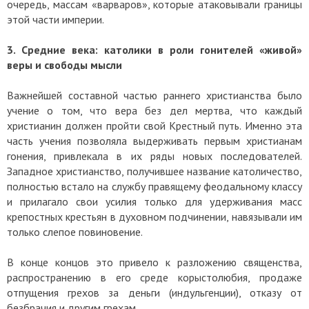
очередь, массам «варваров», которые атаковывали границы
этой части империи.
3. Средние века: католики в роли гонителей «живой»
веры и свободы мысли
Важнейшей составной частью раннего христианства было
учение о том, что вера без дел мертва, что каждый
христианин должен пройти свой Крестный путь. Именно эта
часть учения позволяла выдерживать первым христианам
гонения, привлекала в их ряды новых последователей.
Западное христианство, получившее название католичество,
полностью встало на службу правящему феодальному классу
и прилагало свои усилия только для удерживания масс
крепостных крестьян в духовном подчинении, навязывали им
только слепое повиновение.
В конце концов это привело к разложению священства,
распространению в его среде корыстолюбия, продаже
отпущения грехов за деньги (индульгенции), отказу от
безбрачия и другим грехам.