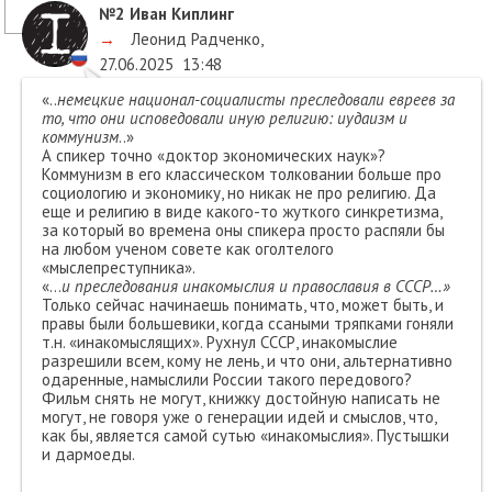
№2
Иван Киплинг
→
Леонид Радченко
,
27.06.2025
13:48
«..
немецкие национал-социалисты преследовали евреев за
то, что они исповедовали иную религию: иудаизм и
коммунизм
..»
А спикер точно «доктор экономических наук»?
Коммунизм в его классическом толковании больше про
социологию и экономику, но никак не про религию. Да
еще и религию в виде какого-то жуткого синкретизма,
за который во времена оны спикера просто распяли бы
на любом ученом совете как оголтелого
«мыслепреступника».
«…
и преследования инакомыслия и православия в СССР…»
Только сейчас начинаешь понимать, что, может быть, и
правы были большевики, когда ссаными тряпками гоняли
т.н. «инакомыслящих». Рухнул СССР, инакомыслие
разрешили всем, кому не лень, и что они, альтернативно
одаренные, намыслили России такого передового?
Фильм снять не могут, книжку достойную написать не
могут, не говоря уже о генерации идей и смыслов, что,
как бы, является самой сутью «инакомыслия». Пустышки
и дармоеды.