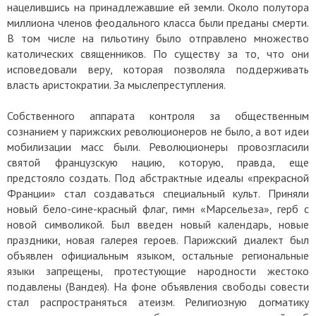
нацелившись на принадлежавшие ей земли. Около полутора
миллиона членов феодального класса были преданы смерти.
В том числе на гильотину было отправлено множество
католических священников. По существу за то, что они
исповедовали веру, которая позволяла поддерживать
власть аристократии. За мыслепреступления.
Собственного аппарата контроля за общественным
сознанием у парижских революционеров не было, а вот идеи
мобилизации масс были. Революционеры провозгласили
святой французскую нацию, которую, правда, еще
предстояло создать. Под абстрактные идеалы «прекрасной
Франции» стал создаваться специальный культ. Приняли
новый бело-сине-красный флаг, гимн «Марсельеза», герб с
новой символикой. Был введен новый календарь, новые
праздники, новая галерея героев. Парижский диалект был
объявлен официальным языком, остальные региональные
языки запрещены, протестующие народности жестоко
подавлены (Вандея). На фоне объявления свободы совести
стал распространяться атеизм. Религиозную догматику