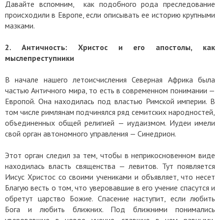
Давайте вспомним, как подобного рода преследование
происходили в Европе, если описывать ее историю крупными
мазками.
2. Античность: Христос и его апостолы, как
мыслепреступники
В начале нашего летоисчисления Северная Африка была
частью Античного мира, то есть в современном понимании —
Европой. Она находилась под властью Римской империи. В
том числе римлянам подчинялся ряд семитских народностей,
объединенных общей религией — иудаизмом. Иудеи имели
свой орган автономного управления — Синедрион.
Этот орган следил за тем, чтобы в неприкосновенном виде
находилась власть священства — левитов. Тут появляется
Иисус Христос со своими учениками и объявляет, что несет
Благую весть о том, что уверовавшие в его учение спасутся и
обретут царство Божие. Спасение наступит, если любить
Бога и любить ближних. Под ближними понимались
уверовавшие в новое учение, ставшие в нем равными,