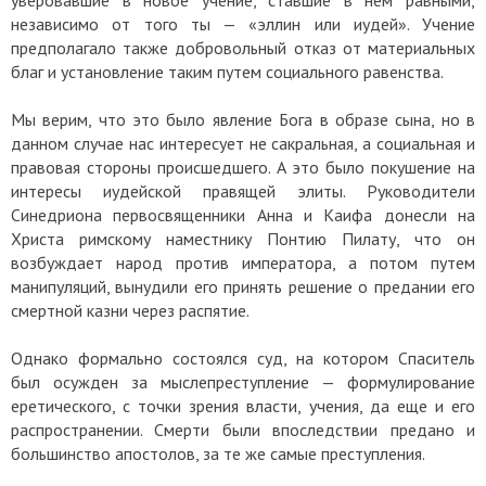
независимо от того ты — «эллин или иудей». Учение
предполагало также добровольный отказ от материальных
благ и установление таким путем социального равенства.
Мы верим, что это было явление Бога в образе сына, но в
данном случае нас интересует не сакральная, а социальная и
правовая стороны происшедшего. А это было покушение на
интересы иудейской правящей элиты. Руководители
Синедриона первосвященники Анна и Каифа донесли на
Христа римскому наместнику Понтию Пилату, что он
возбуждает народ против императора, а потом путем
манипуляций, вынудили его принять решение о предании его
смертной казни через распятие.
Однако формально состоялся суд, на котором Спаситель
был осужден за мыслепреступление — формулирование
еретического, с точки зрения власти, учения, да еще и его
распространении. Смерти были впоследствии предано и
большинство апостолов, за те же самые преступления.