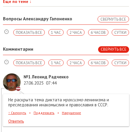
Еще по теме
↓
Вопросы Александру Гапоненко
СВЕРНУТЬ ВСЕ
ПОКАЗАТЬ ВСЕ
1 ЧАС
2 ЧАСА
6 ЧАСОВ
СУТКИ
Комментарии
СВЕРНУТЬ ВСЕ
ПОКАЗАТЬ ВСЕ
1 ЧАС
2 ЧАСА
6 ЧАСОВ
СУТКИ
№1
Леонид Радченко
27.06.2025
07:44
Не раскрыта тема диктата
мраксизма
-ленинизма и
преследования инакомыслия и православия в СССР.
↑
Свернуть
•
Поддержать
•
Нарушение
Ответить