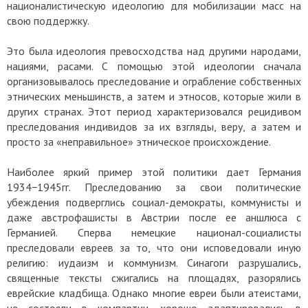
националистическую идеологию для мобилизации масс на
свою поддержку.
Это была идеология превосходства над другими народами,
нациями, расами. С помощью этой идеологии сначала
организовывалось преследование и ограбление собственных
этнических меньшинств, а затем и этносов, которые жили в
других странах. Этот период характеризовался рецидивом
преследования индивидов за их взгляды, веру, а затем и
просто за «неправильное» этническое происхождение.
Наиболее яркий пример этой политики дает Германия
1934−1945гг. Преследованию за свои политические
убеждения подверглись социал-демократы, коммунисты и
даже австрофашисты в Австрии после ее аншлюса с
Германией. Сперва немецкие национал-социалисты
преследовали евреев за то, что они исповедовали иную
религию: иудаизм и коммунизм. Синагоги разрушались,
священные тексты сжигались на площадях, разорялись
еврейские кладбища. Однако многие евреи были атеистами,
не состояли в компартии, хорошо адаптировались в