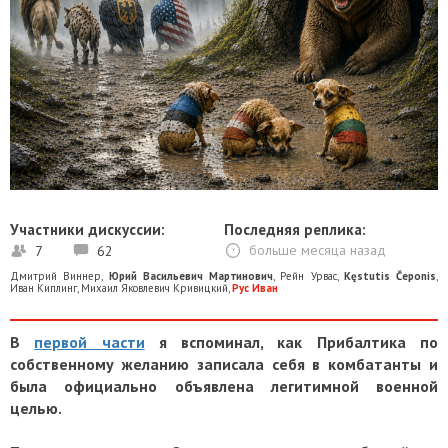
Участники дискуссии:
Последняя реплика:
7
62
больше месяца назад
Дмитрий Виннер
,
Юрий Васильевич Мартинович
,
Рейн Урвас
,
Kęstutis Čeponis
,
Иван Киплинг
,
Михаил Яковлевич Кривицкий
,
Рус Иван
В
первой части
я вспоминал, как Прибалтика по
собственному желанию записала себя в комбатанты и
была официально объявлена легитимной военной
целью.