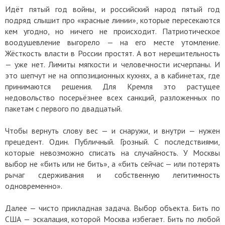
Идёт пятый год войны, и российский народ пятый год
подряд слышит про «красные линии», которые пересекаются
кем угодно, но ничего не происходит. Патриотическое
воодушевление выгорело — на его месте утомление.
Жёсткость власти в России простят. А вот нерешительность
— уже нет. Лимиты мягкости и человечности исчерпаны. И
это шепчут не на оппозиционных кухнях, а в кабинетах, где
принимаются решения. Для Кремля это растущее
недовольство посерьёзнее всех санкций, разложенных по
пакетам с первого по двадцатый.
Чтобы вернуть слову вес — и снаружи, и внутри — нужен
прецедент. Один. Публичный. Грозный. С последствиями,
которые невозможно списать на случайность. У Москвы
выбор не «бить или не бить», а «бить сейчас — или потерять
рычаг сдерживания и собственную легитимность
одновременно».
Далее — чисто прикладная задача. Выбор объекта. Бить по
США — эскалация, которой Москва избегает. Бить по любой