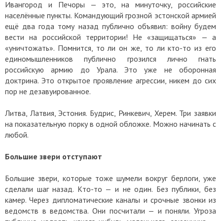
Ивангород и Печоры — это, на минуточку, российские
населённые пункты. Командующий грозной эстонской армией
ещё два года тому назад публично объявил: войну будем
вести на российской территории! Не «защищаться» — а
«уничтожать». Помнится, то ли он же, то ли кто-то из его
единомышленников публично грозился лично гнать
российскую армию до Урала. Это уже не оборонная
доктрина. Это открытое проявление агрессии, никем до сих
пор не дезавуированное.
Литва, Латвия, Эстония. Будрис, Ринкевич, Херем. Три заявки
на показательную порку в одной обложке. Можно начинать с
любой.
Большие звери отступают
Большие звери, которые тоже шумели вокруг берлоги, уже
сделали шаг назад. Кто-то — и не один. Без публики, без
камер. Через дипломатические каналы и срочные звонки из
ведомств в ведомства. Они посчитали — и поняли. Угроза