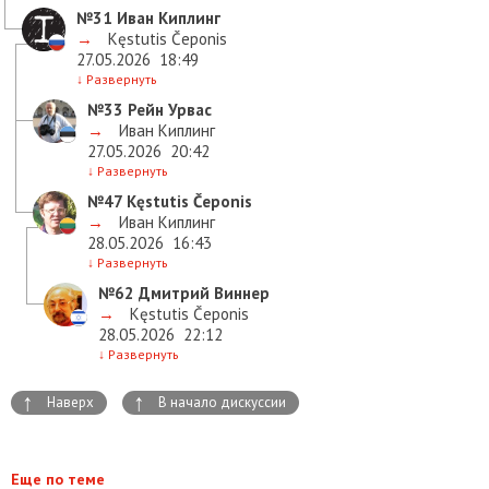
№31
Иван Киплинг
→
Kęstutis Čeponis
27.05.2026
18:49
↓
Развернуть
№33
Рейн Урвас
→
Иван Киплинг
27.05.2026
20:42
↓
Развернуть
№47
Kęstutis Čeponis
→
Иван Киплинг
28.05.2026
16:43
↓
Развернуть
№62
Дмитрий Виннер
→
Kęstutis Čeponis
28.05.2026
22:12
↓
Развернуть
↑
↑
Наверх
В начало дискуссии
Еще по теме