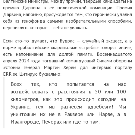
Балтийские министры, между прочим, твёрдые кандидаты на
премию Дарвина в её политической номинации. Премия
Дарвина, напомню, присуждается тем, кто героически удалил
себя из генофонда самыми изобретательными способами,
перечислять которые — себя не уважать.
Если кто-то думает, что Будрис — случайный эксцесс, а в
норме прибалтийские «карликовые ястребы» говорят иначе,
есть напоминание для долгой памяти. Восемнадцатого
апреля 2024 года тогдашний командующий Силами обороны
Эстонии генерал Мартин Херем дал интервью порталу
ERR.ee. Цитирую буквально:
Всех тех, кто попытается на нас
воздействовать с расстояния в 50 или 100
километров, как это происходит сегодня на
Украине, тех мы разнесём вдребезги! Мы
уничтожим их не в Раквере или Нарве, а в
Ивангороде, Печорах или где-то там.