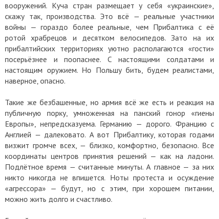
вооружений. Куча стран размещает у себя «украинские»,
скажу так, производства. Это всё — реальные участники
войны — гораздо более реальные, чем Прибалтика с её
ротой храбрецов и десятком велосипедов. Зато на их
прибалтийских территориях уютно располагаются «гости»
посерьёзнее и поопаснее. С настоящими солдатами и
настоящим оружием. Но Польшу бить, будем реалистами,
наверное, опасно.
Такие же безбашенные, но армия всё же есть и реакция на
публичную порку, умноженная на панский гонор «гиены
Европы», непредсказуема. Германию — дорого. Францию с
Англией — далековато. А вот Прибалтику, которая годами
визжит громче всех, — близко, комфортно, безопасно. Все
координаты центров принятия решений — как на ладони.
Подлётное время — считанные минуты. А главное — за них
никто никогда не впишется. Ноты протеста и осуждение
«агрессора» — будут, но с этим, при хорошем питании,
можно жить долго и счастливо.