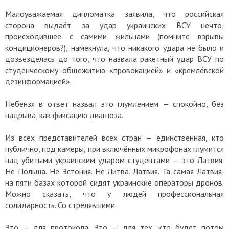
Малоуважаемая дипломатка заявила, что российская
сторона выдаёт за удар украинских ВСУ нечто,
происходившее с самими жильцами (помните взрывы
кондиционеров?); намекнула, что никакого удара не было и
дозвезделась до того, что назвала ракетный удар ВСУ по
студенческому общежитию «провокацией» и «кремлёвской
дезинформацией».
Небензя в ответ назвал это глумлением — спокойно, без
надрыва, как фиксацию диагноза.
Из всех представителей всех стран — единственная, кто
публично, под камеры, при включённых микрофонах глумится
над убитыми украинским ударом студентами — это Латвия.
Не Польша. Не Эстония. Не Литва. Латвия. Та самая Латвия,
на пяти базах которой сидят украинские операторы дронов.
Можно сказать, что у людей профессиональная
солидарность. Со стрелявшими.
Это — для протокола. Это — для тех, кто будет потом