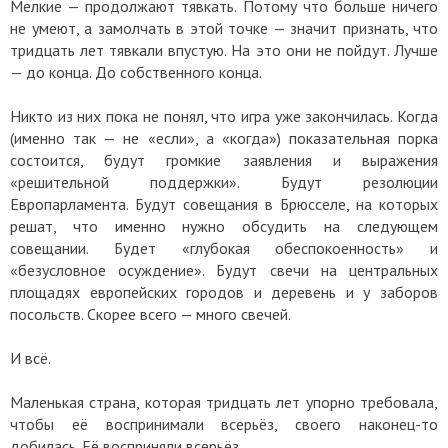
Мелкие — продолжают тявкать. Потому что больше ничего
не умеют, а замолчать в этой точке — значит признать, что
тридцать лет тявкали впустую. На это они не пойдут. Лучше
— до конца. До собственного конца.
Никто из них пока не понял, что игра уже закончилась. Когда
(именно так — не «если», а «когда») показательная порка
состоится, будут громкие заявления и выражения
«решительной поддержки». Будут резолюции
Европарламента. Будут совещания в Брюсселе, на которых
решат, что именно нужно обсудить на следующем
совещании. Будет «глубокая обеспокоенность» и
«безусловное осуждение». Будут свечи на центральных
площадях европейских городов и деревень и у заборов
посольств. Скорее всего — много свечей.
И всё.
Маленькая страна, которая тридцать лет упорно требовала,
чтобы её воспринимали всерьёз, своего наконец-то
добилась. Её восприняли всерьёз