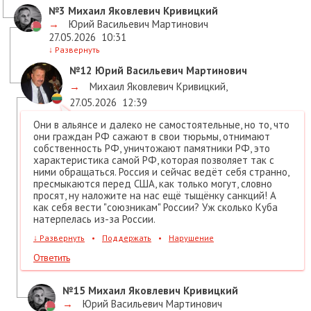
№3
Михаил Яковлевич Кривицкий
→
Юрий Васильевич Мартинович
27.05.2026
10:31
↓
Развернуть
№12
Юрий Васильевич Мартинович
→
Михаил Яковлевич Кривицкий
,
27.05.2026
12:39
Они в альянсе и далеко не самостоятельные, но то, что
они граждан РФ сажают в свои тюрьмы, отнимают
собственность РФ, уничтожают памятники РФ, это
характеристика самой РФ, которая позволяет так с
ними обращаться. Россия и сейчас ведёт себя странно,
пресмыкаются перед США, как только могут, словно
просят, ну наложите на нас ещё тыщёнку санкций! А
как себя вести "союзникам" России? Уж сколько Куба
натерпелась из-за России.
↓
Развернуть
•
Поддержать
•
Нарушение
Ответить
№15
Михаил Яковлевич Кривицкий
→
Юрий Васильевич Мартинович