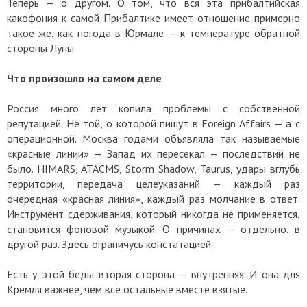
Теперь — о другом. О том, что вся эта прибалтийская
какофония к самой Прибалтике имеет отношение примерно
такое же, как погода в Юрмале — к температуре обратной
стороны Луны.
Что произошло на самом деле
Россия много лет копила проблемы с собственной
репутацией. Не той, о которой пишут в Foreign Affairs — а с
операционной. Москва годами объявляла так называемые
«красные линии» — Запад их пересекал — последствий не
было. HIMARS, ATACMS, Storm Shadow, Taurus, удары вглубь
территории, передача целеуказаний — каждый раз
очередная «красная линия», каждый раз молчание в ответ.
Инструмент сдерживания, который никогда не применяется,
становится фоновой музыкой. О причинах — отдельно, в
другой раз. Здесь ограничусь констатацией.
Есть у этой беды вторая сторона — внутренняя. И она для
Кремля важнее, чем все остальные вместе взятые.