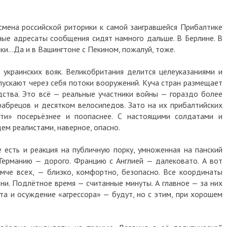
 смена российской риторики к самой заигравшейся Прибалтике
ные адресаты сообщения сидят намного дальше. В Берлине. В
нки…Да и в Вашингтоне с Пекином, пожалуй, тоже.
т украинских вояк. Великобритания делится целеуказаниями и
ускают через себя потоки вооружений. Куча стран размещает
одства. Это всё — реальные участники войны — гораздо более
рабрецов и десятком велосипедов. Зато на их прибалтийских
сти» посерьёзнее и поопаснее. С настоящими солдатами и
ем реалистами, наверное, опасно.
 есть и реакция на публичную порку, умноженная на панский
 Германию — дорого. Францию с Англией — далековато. А вот
мче всех, — близко, комфортно, безопасно. Все координаты
ни. Подлётное время — считанные минуты. А главное — за них
та и осуждение «агрессора» — будут, но с этим, при хорошем