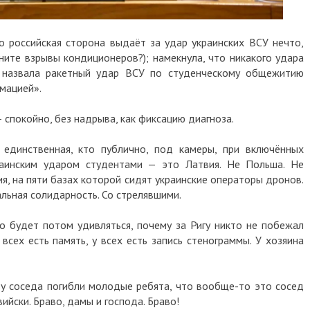
 российская сторона выдаёт за удар украинских ВСУ нечто,
ите взрывы кондиционеров?); намекнула, что никакого удара
 назвала ракетный удар ВСУ по студенческому общежитию
рмацией».
 спокойно, без надрыва, как фиксацию диагноза.
 единственная, кто публично, под камеры, при включённых
аинским ударом студентами — это Латвия. Не Польша. Не
вия, на пяти базах которой сидят украинские операторы дронов.
льная солидарность. Со стрелявшими.
то будет потом удивляться, почему за Ригу никто не побежал
у всех есть память, у всех есть запись стенограммы. У хозяина
а у соседа погибли молодые ребята, что вообще-то это сосед
ийски. Браво, дамы и господа. Браво!