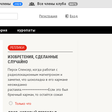
 члены
Все члены клуба
2020
6671
Регистрация
Вход
ория
куропаты
РЕПЛИКИ
ИЗОБРЕТЕНИЯ, СДЕЛАННЫЕ
СЛУЧАЙНО
Перси Спенсер, когда работал с
радиолокационным магнетроном и
заметил, что шоколадка в его кармане
неожиданно
растаяла.===============Если это был
брючный карман, то остаётся сожал
Только что