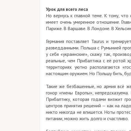
Урок для всего леса
Но вернусь к главной теме. К тому, что
имеет очень умеренное отношение. Глав
Париже. В Варшаве. В Лондоне. В Хельси
Германия поставляет Taurus и тренируе
разведданными. Польша с Румынией проп
у себя «украинские», скажу так, произв
реальные, чем Прибалтика с её ротой х
территориях уютно располагаются «го
настоящим оружием. Но Польшу бить, буд
Такие же безбашенные, но армия всё же
гонор «гиены Европы», непредсказуема.
Прибалтику, которая годами визжит гро
центров принятия решений — как на ладо
никто никогда не впишется. Ноты протес
питании, можно жить долго и счастливо.