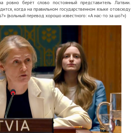
 ровно берёт слово постоянный представитель Латвии.
дится, когда на правильном государственном языке отовсюду
as?» (вольный перевод хорошо известного: «А нас-то за шо?»)