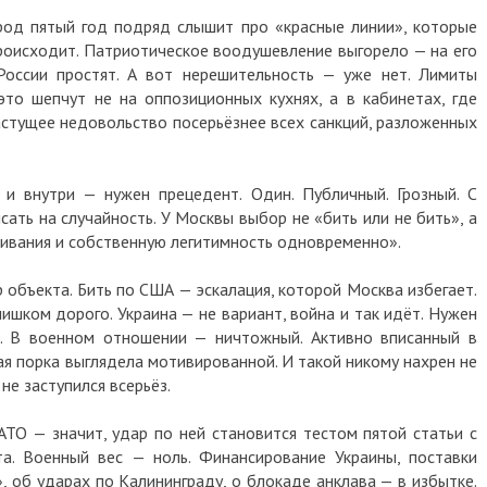
род пятый год подряд слышит про «красные линии», которые
происходит. Патриотическое воодушевление выгорело — на его
России простят. А вот нерешительность — уже нет. Лимиты
это шепчут не на оппозиционных кухнях, а в кабинетах, где
астущее недовольство посерьёзнее всех санкций, разложенных
 и внутри — нужен прецедент. Один. Публичный. Грозный. С
ать на случайность. У Москвы выбор не «бить или не бить», а
живания и собственную легитимность одновременно».
 объекта. Бить по США — эскалация, которой Москва избегает.
ишком дорого. Украина — не вариант, война и так идёт. Нужен
й. В военном отношении — ничтожный. Активно вписанный в
ая порка выглядела мотивированной. И такой никому нахрен не
не заступился всерьёз.
ТО — значит, удар по ней становится тестом пятой статьи с
та. Военный вес — ноль. Финансирование Украины, поставки
, об ударах по Калининграду, о блокаде анклава — в избытке.