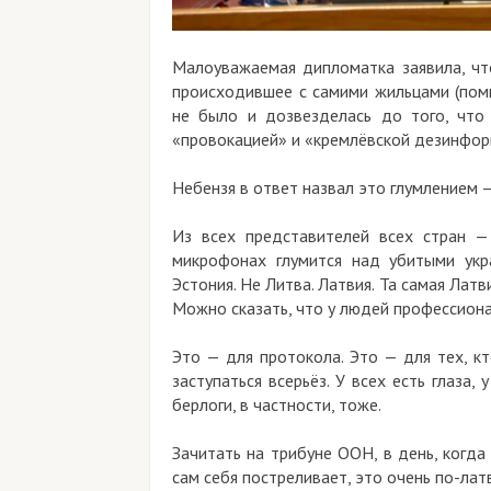
Малоуважаемая дипломатка заявила, что
происходившее с самими жильцами (помн
не было и дозвезделась до того, что
«провокацией» и «кремлёвской дезинфо
Небензя в ответ назвал это глумлением —
Из всех представителей всех стран —
микрофонах глумится над убитыми укр
Эстония. Не Литва. Латвия. Та самая Лат
Можно сказать, что у людей профессиона
Это — для протокола. Это — для тех, к
заступаться всерьёз. У всех есть глаза, 
берлоги, в частности, тоже.
Зачитать на трибуне ООН, в день, когд
сам себя постреливает, это очень по-латв