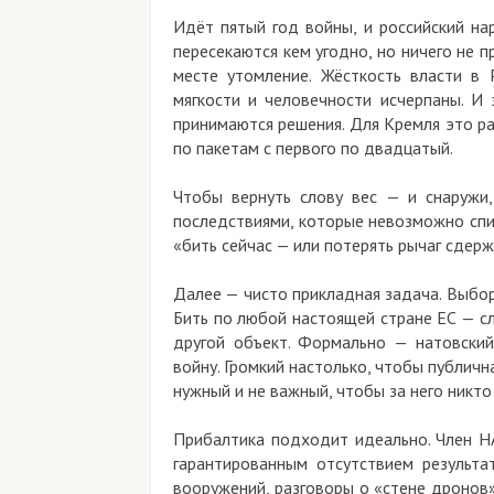
Идёт пятый год войны, и российский на
пересекаются кем угодно, но ничего не 
месте утомление. Жёсткость власти в 
мягкости и человечности исчерпаны. И 
принимаются решения. Для Кремля это р
по пакетам с первого по двадцатый.
Чтобы вернуть слову вес — и снаружи,
последствиями, которые невозможно спис
«бить сейчас — или потерять рычаг сдер
Далее — чисто прикладная задача. Выбор
Бить по любой настоящей стране ЕС — сл
другой объект. Формально — натовски
войну. Громкий настолько, чтобы публичн
нужный и не важный, чтобы за него никто 
Прибалтика подходит идеально. Член НА
гарантированным отсутствием результа
вооружений, разговоры о «стене дронов»