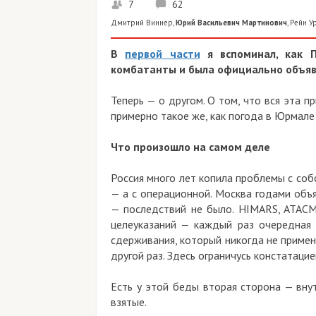
7
62
Дмитрий Виннер
,
Юрий Васильевич Мартинович
,
Рейн У
В
первой части
я вспоминал, как П
комбатанты и была официально объяв
Теперь — о другом. О том, что вся эта 
примерно такое же, как погода в Юрмале
Что произошло на самом деле
Россия много лет копила проблемы с собс
— а с операционной. Москва годами объ
— последствий не было. HIMARS, ATACMS
целеуказаний — каждый раз очередная 
сдерживания, который никогда не примен
другой раз. Здесь ограничусь констатацие
Есть у этой беды вторая сторона — вну
взятые.