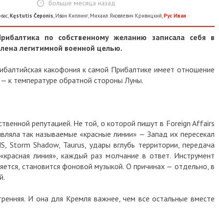
больше месяца назад
рвас
,
Kęstutis Čeponis
,
Иван Киплинг
,
Михаил Яковлевич Кривицкий
,
Рус Иван
рибалтика по собственному желанию записала себя в
лена легитимной военной целью.
прибалтийская какофония к самой Прибалтике имеет отношение
 — к температуре обратной стороны Луны.
твенной репутацией. Не той, о которой пишут в Foreign Affairs
являла так называемые «красные линии» — Запад их пересекал
, Storm Shadow, Taurus, удары вглубь территории, передача
«красная линия», каждый раз молчание в ответ. Инструмент
яется, становится фоновой музыкой. О причинах — отдельно, в
й.
тренняя. И она для Кремля важнее, чем все остальные вместе