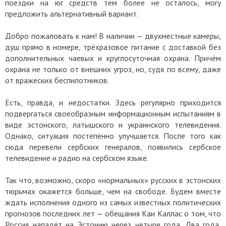
поездки на юг средств тем более не осталось, могу
предложить альтернативный вариант.
Добро пожаловать к нам! В наличии — двухместные камеры,
душ прямо в номере, трёхразовое питание с доставкой без
дополнительных чаевых и круглосуточная охрана. Причём
охрана не только от внешних угроз, но, судя по всему, даже
от вражеских беспилотников.
Есть, правда, и недостатки. Здесь регулярно приходится
подвергаться своеобразным информационным испытаниям в
виде эстонского, латышского и украинского телевидения.
Однако, ситуация постепенно улучшается. После того как
сюда перевели сербских генералов, появились сербское
телевидение и радио на сербском языке.
Так что, возможно, скоро «нормальных» русских в эстонских
тюрьмах окажется больше, чем на свободе. Будем вместе
ждать исполнения одного из самых известных политических
прогнозов последних лет — обещания Каи Каллас о том, что
Россия нападёт на Эстонию через четыре года. Два года,