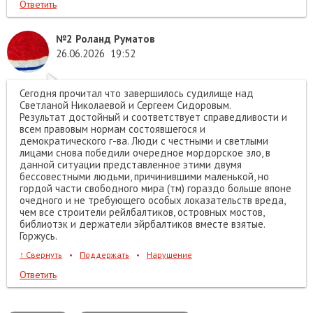
Ответить
№2
Роланд Руматов
26.06.2026
19:52
Сегодня прочитал что завершилось судилище над
Светланой Николаевой и Сергеем Сидоровым.
Результат достойный и соответствует справедливости и
всем правовым нормам состоявшегося и
демократического г-ва. Люди с честными и светлыми
лицами снова победили очередное мордорское зло, в
данной ситуации представленное этими двумя
бессовестными людьми, причинившими маленькой, но
гордой части свободного мира (тм) гораздо больше впоне
очедного и не требующего особых локазательств вреда,
чем все строители рейлбалтиков, островных мостов,
библиотэк и держатели эйрбалтиков вместе взятые.
Горжусь.
↑
Свернуть
•
Поддержать
•
Нарушение
Ответить