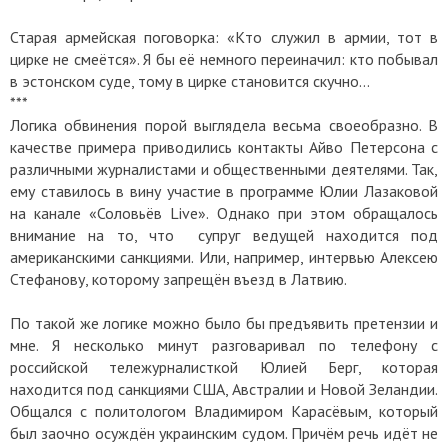
Старая армейская поговорка: «Кто служил в армии, тот в
цирке не смеётся». Я бы её немного переиначил: кто побывал
в эстонском суде, тому в цирке становится скучно…
***
Логика обвинения порой выглядела весьма своеобразно. В
качестве примера приводились контакты Айво Петерсона с
различными журналистами и общественными деятелями. Так,
ему ставилось в вину участие в программе Юлии Лазаковой
на канале «Соловьёв Live». Однако при этом обращалось
внимание на то, что супруг ведущей находится под
американскими санкциями. Или, например, интервью Алексею
Стефанову, которому запрещён въезд в Латвию.
По такой же логике можно было бы предъявить претензии и
мне. Я несколько минут разговаривал по телефону с
российской тележурналисткой Юлией Берг, которая
находится под санкциями США, Австралии и Новой Зеландии.
Общался с политологом Владимиром Карасёвым, который
был заочно осуждён украинским судом. Причём речь идёт не