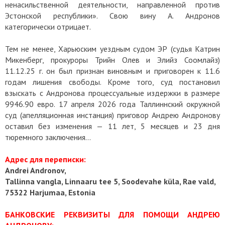
ненасильственной деятельности, направленной против
Эстонской республики». Свою вину А. Андронов
категорически отрицает.
Тем не менее, Харьюским уездным судом ЭР (судья Катрин
Микенберг, прокуроры Трийн Олев и Элийз Соомлайз)
11.12.25 г. он был признан виновным и приговорен к 11.6
годам лишения свободы. Кроме того, суд постановил
взыскать с Андронова процессуальные издержки в размере
9946.90 евро. 17 апреля 2026 года Таллиннский окружной
суд (апелляционная инстанция) приговор Андрею Андронову
оставил без изменения — 11 лет, 5 месяцев и 23 дня
тюремного заключения…
Адрес для переписки:
Andrei Andronov,
Tallinna vangla, Linnaaru tee 5, Soodevahe küla, Rae vald,
75322 Harjumaa, Estonia
БАНКОВСКИЕ РЕКВИЗИТЫ ДЛЯ ПОМОЩИ АНДРЕЮ