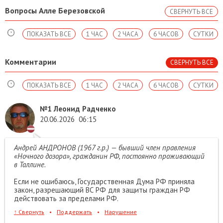
Вопросы Алле Березовской
СВЕРНУТЬ ВСЕ
ПОКАЗАТЬ ВСЕ
1 ЧАС
2 ЧАСА
6 ЧАСОВ
СУТКИ
Комментарии
СВЕРНУТЬ ВСЕ
ПОКАЗАТЬ ВСЕ
1 ЧАС
2 ЧАСА
6 ЧАСОВ
СУТКИ
№1
Леонид Радченко
20.06.2026
06:15
Андрей АНДРОНОВ (1967 г.р.) — бывший член правления
«Ночного дозора», гражданин РФ, постоянно проживающий
в Таллине.
Если не ошибаюсь, Государственная Дума РФ приняла
закон, разрешающий ВС РФ для защиты граждан РФ
действовать за пределами РФ.
↑
Свернуть
•
Поддержать
•
Нарушение