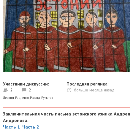
Участники дискуссии:
Последняя реплика:
2
2
больше месяца назад
Леонид Радченко
,
Роланд Руматов
Заключительная часть письма эстонского узника Андрея
Андронова.
Часть 1
Часть 2