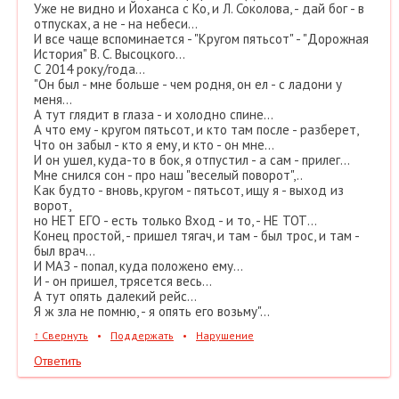
Уже не видно и Йоханса с Ко, и Л. Соколова, - дай бог - в
отпусках, а не - на небеси...
И все чаще вспоминается - "Кругом пятьсот" - "Дорожная
История" В. С. Высоцкого...
С 2014 року/года...
"Он был - мне больше - чем родня, он ел - с ладони у
меня...
А тут глядит в глаза - и холодно спине...
А что ему - кругом пятьсот, и кто там после - разберет,
Что он забыл - кто я ему, и кто - он мне...
И он ушел, куда-то в бок, я отпустил - а сам - прилег...
Мне снился сон - про наш "веселый поворот",..
Как будто - вновь, кругом - пятьсот, ищу я - выход из
ворот,
но НЕТ ЕГО - есть только Вход - и то, - НЕ ТОТ...
Конец простой, - пришел тягач, и там - был трос, и там -
был врач...
И МАЗ - попал, куда положено ему...
И - он пришел, трясется весь...
А тут опять далекий рейс...
Я ж зла не помню, - я опять его возьму"...
↑
Свернуть
•
Поддержать
•
Нарушение
Ответить