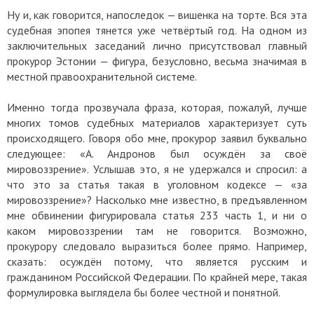
Ну и, как говорится, напоследок — вишенка на торте. Вся эта
судебная эпопея тянется уже четвёртый год. На одном из
заключительных заседаний лично присутствовал главный
прокурор Эстонии — фигура, безусловно, весьма значимая в
местной правоохранительной системе.
Именно тогда прозвучала фраза, которая, пожалуй, лучше
многих томов судебных материалов характеризует суть
происходящего. Говоря обо мне, прокурор заявил буквально
следующее: «А. Андронов был осуждён за своё
мировоззрение». Услышав это, я не удержался и спросил: а
что это за статья такая в уголовном кодексе — «за
мировоззрение»? Насколько мне известно, в предъявленном
мне обвинении фигурировала статья 233 часть 1, и ни о
каком мировоззрении там не говорится. Возможно,
прокурору следовало выразиться более прямо. Например,
сказать: осуждён потому, что является русским и
гражданином Российской Федерации. По крайней мере, такая
формулировка выглядела бы более честной и понятной.