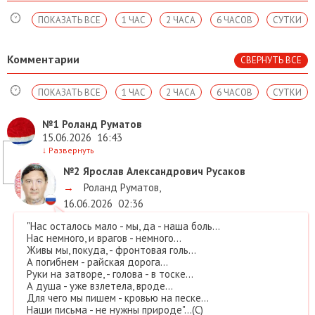
ПОКАЗАТЬ ВСЕ
1 ЧАС
2 ЧАСА
6 ЧАСОВ
СУТКИ
Комментарии
СВЕРНУТЬ ВСЕ
ПОКАЗАТЬ ВСЕ
1 ЧАС
2 ЧАСА
6 ЧАСОВ
СУТКИ
№1
Роланд Руматов
15.06.2026
16:43
↓
Развернуть
№2
Ярослав Александрович Русаков
→
Роланд Руматов
,
16.06.2026
02:36
"Нас осталось мало - мы, да - наша боль...
Нас немного, и врагов - немного...
Живы мы, покуда, - фронтовая голь...
А погибнем - райская дорога...
Руки на затворе, - голова - в тоске...
А душа - уже взлетела, вроде...
Для чего мы пишем - кровью на песке...
Наши письма - не нужны природе"...(С)