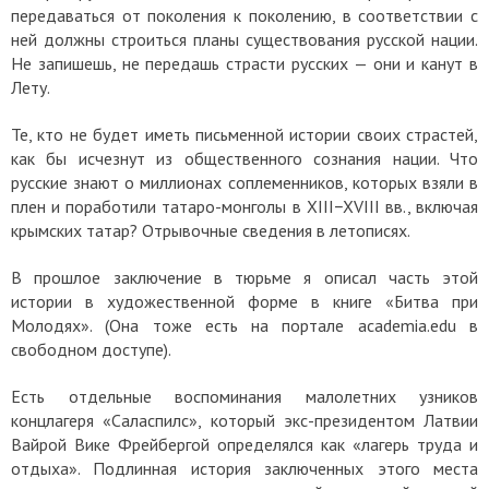
передаваться от поколения к поколению, в соответствии с
ней должны строиться планы существования русской нации.
Не запишешь, не передашь страсти русских — они и канут в
Лету.
Те, кто не будет иметь письменной истории своих страстей,
как бы исчезнут из общественного сознания нации. Что
русские знают о миллионах соплеменников, которых взяли в
плен и поработили татаро-монголы в XIII−XVIII вв., включая
крымских татар? Отрывочные сведения в летописях.
В прошлое заключение в тюрьме я описал часть этой
истории в художественной форме в книге «Битва при
Молодях». (Она тоже есть на портале academia.edu в
свободном доступе).
Есть отдельные воспоминания малолетних узников
концлагеря «Саласпилс», который экс-президентом Латвии
Вайрой Вике Фрейбергой определялся как «лагерь труда и
отдыха». Подлинная история заключенных этого места