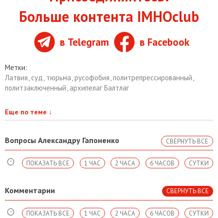
Больше контента IMHOclub
в Telegram
в Facebook
Метки:
Латвия
,
суд
,
тюрьма
,
русофобия
,
политрепрессированный
,
политзаключенный
,
архипелаг Балтлаг
Еще по теме
↓
Вопросы Александру Гапоненко
СВЕРНУТЬ ВСЕ
ПОКАЗАТЬ ВСЕ
1 ЧАС
2 ЧАСА
6 ЧАСОВ
СУТКИ
Комментарии
СВЕРНУТЬ ВСЕ
ПОКАЗАТЬ ВСЕ
1 ЧАС
2 ЧАСА
6 ЧАСОВ
СУТКИ