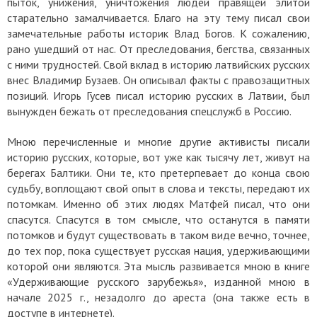
пыток, унижения, уничтожения людей правящей элитой
старательно замалчивается. Благо на эту тему писал свои
замечательные работы историк Влад Богов. К сожалению,
рано ушедший от нас. От преследования, бегства, связанных
с ними трудностей. Свой вклад в историю латвийских русских
внес Владимир Бузаев. Он описывал факты с правозащитных
позиций. Игорь Гусев писал историю русских в Латвии, был
вынужден бежать от преследования спецслужб в Россию.
Мною перечисленные и многие другие активисты писали
историю русских, которые, вот уже как тысячу лет, живут на
берегах Балтики. Они те, кто претерпевает до конца свою
судьбу, воплощают свой опыт в слова и тексты, передают их
потомкам. Именно об этих людях Матфей писал, что они
спасутся. Спасутся в том смысле, что останутся в памяти
потомков и будут существовать в таком виде вечно, точнее,
до тех пор, пока существует русская нация, удерживающими
которой они являются. Эта мысль развивается мною в книге
«Удерживающие русского зарубежья», изданной мною в
начале 2025 г., незадолго до ареста (она также есть в
доступе в интернете).