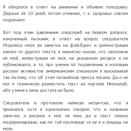
Я обиделся в ответ на унижение и объявил голодовку.
Держал ее 10 дней, потом отменил, т. к. здоровье совсем
подкачало.
Вот под этим давлением спецслужб на первом допросе,
измученный пытками, в ответ на вопрос следователя
Ределиса «моя ли заметка на фэйсбуке» и демонстрации
какого-то другого текста, я невнятно сказал, что заголовок
не мой, иллюстрация не моя, на указанном ресурсе я не
публиковался, а то, про учения по подавлению и изоляции
русских активистов американским спецназом я высказывал
так потому, что об этом латвийская пресса писала. Да и не
мог я технически разместить текст на портале Имхоклуб,
ибо у меня к нему доступа не было.
Следователь в протоколе написал иезуитски, что я
признался, хотя я однозначно говорил, что и название
заметки, и рисунок к ней, не мои, да и текст сильно
модернизирован, как по той пословице «я не я и лошадь не
моя».