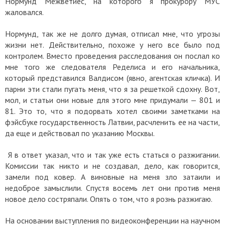
Нормунд Межветиес, на которого я прокурору МУС
жаловался.
Нормунд, так же не долго думая, отписал мне, что угрозы
жизни нет. Действительно, похоже у него все было под
контролем. Вместо проведения расследования он послал ко
мне того же следователя Ределиса и его начальника,
который представился Валдисом (явно, агентская кличка). И
парни эти стали пугать меня, что я за решеткой сдохну. Вот,
мол, и статьи они новые для этого мне придумали — 801 и
81. Это то, что я подорвать хотел своими заметками на
фэйсбуке государственность Латвии, расчленить ее на части,
да еще и действовал по указанию Москвы.
Я в ответ указал, что и так уже есть статься о разжигании.
Комиссии так никто и не создавал, дело, как говорится,
замели под ковер. А виновные на меня зло затаили и
недоброе замыслили. Спустя восемь лет они против меня
новое дело состряпали. Опять о том, что я рознь разжигаю.
На основании выступления по видеоконференции на научном