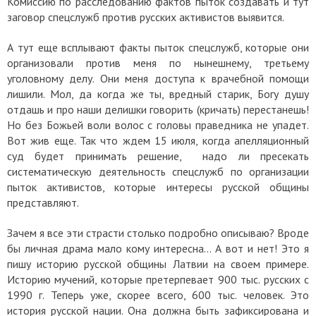
Комиссию по расследованию фактов пыток создавать и тут
заговор спецслужб против русских активистов выявится.
А тут еще всплывают факты пыток спецслужб, которые они
организовали против меня по нынешнему, третьему
уголовному делу. Они меня доступа к врачебной помощи
лишили. Мол, да когда же ты, вредный старик, Богу душу
отдашь и про наши делишки говорить (кричать) перестанешь!
Но без Божьей воли волос с головы праведника не упадет.
Вот жив еще. Так что ждем 15 июля, когда апелляционный
суд будет принимать решение, надо ли пресекать
систематическую деятельность спецслужб по организации
пыток активистов, которые интересы русской общины
представляют.
Зачем я все эти страсти столько подробно описываю? Вроде
бы личная драма мало кому интересна... А вот и нет! Это я
пишу историю русской общины Латвии на своем примере.
Историю мучений, которые претерпевает 900 тыс. русских с
1990 г. Теперь уже, скорее всего, 600 тыс. человек. Это
история русской нации. Она должна быть зафиксирована и