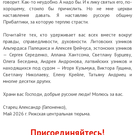
говорит. Как-то неудобно. А надо бы. И к лику святых его, по-
хорошему, стоило бы причислить. Но не мне церкви
наставления давать. Я наставляю русскую общину
Прибалтики, за которую терплю страсти.
Почитайте тех, кто удерживает вас всех вместе вокруг
правды, справедливости, духовности. Литовских узников
Альгирдаса Палецкиса и Алексея Грейчуса, эстонских узников
— Сергея Середенко, Аллана Хантсома, Светлану Бурцеву,
Олега Беседина, Андрея Андронова, латвийских узников и
находящихся под судом — Игоря Кузьмука, Виктора Гущина,
Светлану Николаеву, Елену Крейле, Татьяну Андриец и
многие десятки других.
Храни вас Господи, добрые русские люди! Молюсь за вас.
Старец Александр (Гапоненко),
Май 2026 г. Рижская центральная тюрьма.
Присоединяйтесь!