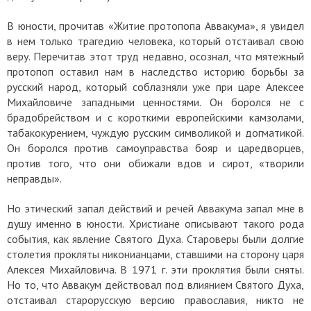
В юности, прочитав «Житие протопопа Аввакума», я увидел
в нем только трагедию человека, который отстаивал свою
веру. Перечитав этот труд недавно, осознал, что мятежный
протопоп оставил нам в наследство историю борьбы за
русский народ, который соблазняли уже при царе Алексее
Михайловиче западными ценностями. Он боролся не с
брадобрейством и с короткими европейскими камзолами,
табакокурением, чуждую русским символикой и догматикой.
Он боролся против самоуправства бояр и царедворцев,
против того, что они обижали вдов и сирот, «творили
неправды».
Но этический запал действий и речей Аввакума запал мне в
душу именно в юности. Христиане описывают такого рода
события, как явление Святого Духа. Староверы были долгие
столетия прокляты никонианцами, ставшими на сторону царя
Алексея Михайловича. В 1971 г. эти проклятия были сняты.
Но то, что Аввакум действовал под влиянием Святого Духа,
отстаивал старорусскую версию православия, никто не