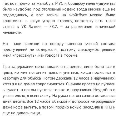
Так вот, прямо за жалобу в МУС и брошюру меня «ущучить»
было неудобно, под Уголовный кодекс тогда книжки еще не
подводились, а вот записи на Фэйсбуке можно было
трактовать в какую угодно сторону, поскольку есть такая
статья в УК Латвии — 78.2. — за разжигание этнической
ненависти.
Но мои заметки по поводу военных учений состава
преступлений не содержали, поэтому спецслужбы решили
меня «прессануть», как говорят в тюрьме.
При задержании меня повалили на землю, лицо было все в
грязи, но мне потом не давали умыться, когда поднялись в
квартиру для обыска. Потом держали 12 часов в наручниках,
хотя я и не думал сопротивляться. Сначала просто не пускали
в туалет, а потом пустили только в наручниках. Неудобно и
унизительно, я всем скажу. На руках потом синяки оставались
дней десять. Все 12 часов обысков и допросов не разрешали
даже кофе выпить, а потом, поздно ночью, засадили в КПЗ и
еще не давали пищи.