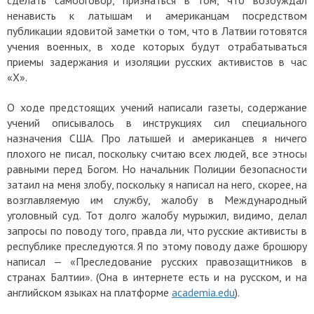
сделать самооговор, признаться в том, что возбуждал
ненависть к латышам и американцам посредством
публикации ядовитой заметки о том, что в Латвии готовятся
учения военных, в ходе которых будут отрабатываться
приемы задержания и изоляции русских активистов в час
«Х».
О ходе предстоящих учений написали газеты, содержание
учений описывалось в инструкциях сил специального
назначения США. Про латышей и американцев я ничего
плохого не писал, поскольку считаю всех людей, все этносы
равными перед Богом. Но начальник Полиции безопасности
затаил на меня злобу, поскольку я написал на него, скорее, на
возглавляемую им службу, жалобу в Международный
уголовный суд. Тот долго жалобу мурыжил, видимо, делал
запросы по поводу того, правда ли, что русские активисты в
республике преследуются. Я по этому поводу даже брошюру
написал — «Преследование русских правозащитников в
странах Балтии». (Она в интернете есть и на русском, и на
английском языках на платформе
academia.edu
).