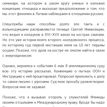
семинаре, на котором в узком кругу ученых я изложил
концепцию этноцида и высказал предположение о том, что
мы этот феномен в Латвии наблюдаем в отношении русских.
Спецслужбы наши способны долго зло таить и с
вольнодумцами расправляются почище Святой Инквизиции,
что ведьм и колдунов в XVI−XVII веках на кострах сжигали.
Но это уже история моего второго «колдовского» процесса,
по которому суд первой инстанции меня на 10 лет тюрьмы
осудил. Похоже, что дров на костре не смогли найти в связи
с энергокризисом.
Однако, вернемся к событиям 6 мая. Я апелляционному суду
всю эту историю рассказал, Конвенцию о пытках ООН и
Инструкцию к ней процитировал. Попросил приложить к делу
то самое письмо с угрозами. Суд мою просьбу удовлетворил.
Вопросов мне не задавал.
Похоже, что я вызывал оторопь у служителей Фемиды
своими отсылками к Международному праву. Вроде бы надо