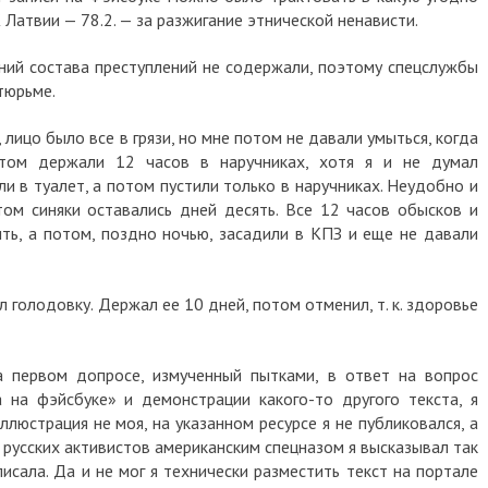
К Латвии — 78.2. — за разжигание этнической ненависти.
ий состава преступлений не содержали, поэтому спецслужбы
 тюрьме.
лицо было все в грязи, но мне потом не давали умыться, когда
отом держали 12 часов в наручниках, хотя я и не думал
ли в туалет, а потом пустили только в наручниках. Неудобно и
отом синяки оставались дней десять. Все 12 часов обысков и
ь, а потом, поздно ночью, засадили в КПЗ и еще не давали
л голодовку. Держал ее 10 дней, потом отменил, т. к. здоровье
 первом допросе, измученный пытками, в ответ на вопрос
 на фэйсбуке» и демонстрации какого-то другого текста, я
иллюстрация не моя, на указанном ресурсе я не публиковался, а
 русских активистов американским спецназом я высказывал так
исала. Да и не мог я технически разместить текст на портале