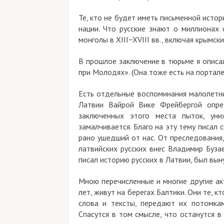
Те, кто не будет иметь письменной истор
нации. Что русские знают о миллионах 
монголы в XIII−XVIII вв., включая крымс
В прошлое заключение в тюрьме я описа
при Молодях». (Она тоже есть на портале
Есть отдельные воспоминания малолетни
Латвии Вайрой Вике Фрейбергой опред
заключенных этого места пыток, уни
замалчивается. Благо на эту тему писал
рано ушедший от нас. От преследования,
латвийских русских внес Владимир Буза
писал историю русских в Латвии, был вы
Мною перечисленные и многие другие акт
лет, живут на берегах Балтики. Они те, 
слова и тексты, передают их потомка
Спасутся в том смысле, что останутся 