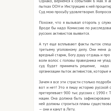
Однако, вернемся к событиям 6 мая. Я 
пытках ООН и Инструкцию к ней процитир
Суд мою просьбу удовлетворил. Вопросов
Похоже, что я вызывал оторопь у слу
Вроде бы надо Комиссию по расследован
русских активистов выявится.
А тут еще всплывают факты пыток спецс
третьему уголовному делу. Они меня 
вредный старик, Богу душу отдашь и про
воли волос с головы праведника не упад
суд будет принимать решение, надо л
организации пыток активистов, которые 
Зачем я все эти страсти столько подроб
вот и нет! Это я пишу историю русской
претерпевает 900 тыс. русских с 1990 г. Т
нации. Она должна быть зафиксирована 
ней должны строиться планы существован
— они и канут в Лету.