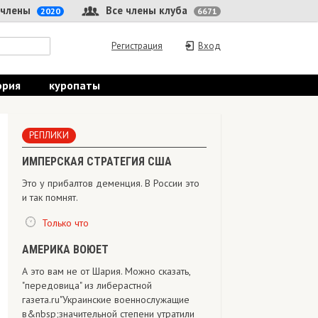
 члены
Все члены клуба
2020
6671
Регистрация
Вход
ория
куропаты
РЕПЛИКИ
ИМПЕРСКАЯ СТРАТЕГИЯ США
Это у прибалтов деменция. В России это
и так помнят.
Только что
АМЕРИКА ВОЮЕТ
А это вам не от Шария. Можно сказать,
"передовица" из либерастной
газета.ru"Украинские военнослужащие
в&nbsp;значительной степени утратили