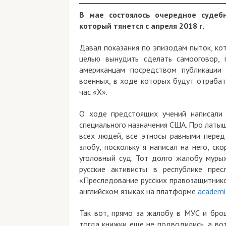
В мае состоялось очередное судеб
который тянется с апреля 2018 г.
Давал показания по эпизодам пыток, ко
целью вынудить сделать самооговор, 
американцам посредством публикации 
военных, в ходе которых будут отрабат
час «Х».
О ходе предстоящих учений написали 
специального назначения США. Про латыше
всех людей, все этносы равными перед
злобу, поскольку я написал на него, с
уголовный суд. Тот долго жалобу мурыж
русские активисты в республике пр
«Преследование русских правозащитников 
английском языках на платформе
academi
Так вот, прямо за жалобу в МУС и бро
тогда книжки еще не подводились, а во