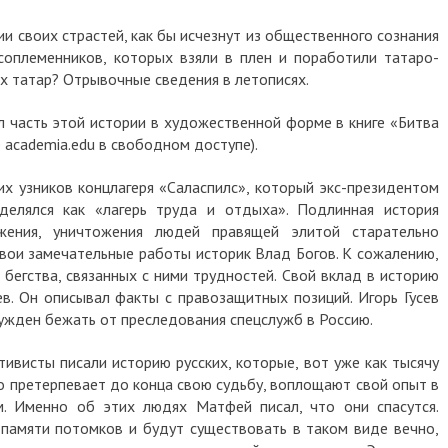
ии своих страстей, как бы исчезнут из общественного сознания
соплеменников, которых взяли в плен и поработили татаро-
ких татар? Отрывочные сведения в летописях.
л часть этой истории в художественной форме в книге «Битва
 academia.edu в свободном доступе).
х узников концлагеря «Саласпилс», который экс-президентом
елялся как «лагерь труда и отдыха». Подлинная история
жения, уничтожения людей правящей элитой старательно
 свои замечательные работы историк Влад Богов. К сожалению,
 бегства, связанных с ними трудностей. Свой вклад в историю
ев. Он описывал факты с правозащитных позиций. Игорь Гусев
нужден бежать от преследования спецслужб в Россию.
ивисты писали историю русских, которые, вот уже как тысячу
кто претерпевает до конца свою судьбу, воплощают свой опыт в
м. Именно об этих людях Матфей писал, что они спасутся.
в памяти потомков и будут существовать в таком виде вечно,