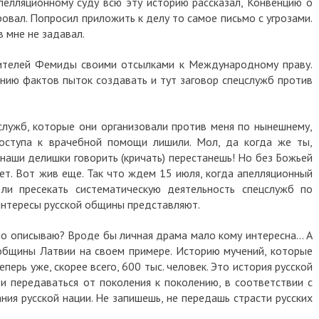
апелляционному суду всю эту историю рассказал, Конвенцию о
овал. Попросил приложить к делу то самое письмо с угрозами.
 мне не задавал.
жителей Фемиды своими отсылками к Международному праву.
ию фактов пыток создавать и тут заговор спецслужб против
лужб, которые они организовали против меня по нынешнему,
доступа к врачебной помощи лишили. Мол, да когда же ты,
 наши делишки говорить (кричать) перестанешь! Но без Божьей
ет. Вот жив еще. Так что ждем 15 июля, когда апелляционный
и пресекать систематическую деятельность спецслужб по
интересы русской общины представляют.
но описываю? Вроде бы личная драма мало кому интересна... А
 общины Латвии на своем примере. Историю мучений, которые
еперь уже, скорее всего, 600 тыс. человек. Это история русской
и передаваться от поколения к поколению, в соответствии с
ия русской нации. Не запишешь, не передашь страсти русских