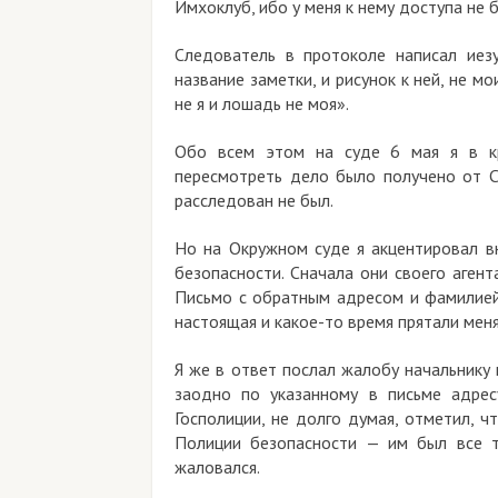
Имхоклуб, ибо у меня к нему доступа не 
Следователь в протоколе написал иезу
название заметки, и рисунок к ней, не м
не я и лошадь не моя».
Обо всем этом на суде 6 мая я в кра
пересмотреть дело было получено от Се
расследован не был.
Но на Окружном суде я акцентировал в
безопасности. Сначала они своего аген
Письмо с обратным адресом и фамилией
настоящая и какое-то время прятали мен
Я же в ответ послал жалобу начальнику 
заодно по указанному в письме адресу
Госполиции, не долго думая, отметил, ч
Полиции безопасности — им был все 
жаловался.