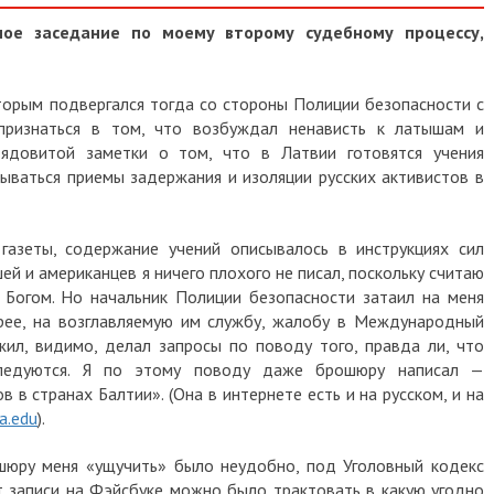
ное заседание по моему второму судебному процессу,
торым подвергался тогда со стороны Полиции безопасности с
признаться в том, что возбуждал ненависть к латышам и
ядовитой заметки о том, что в Латвии готовятся учения
ываться приемы задержания и изоляции русских активистов в
газеты, содержание учений описывалось в инструкциях сил
й и американцев я ничего плохого не писал, поскольку считаю
 Богом. Но начальник Полиции безопасности затаил на меня
корее, на возглавляемую им службу, жалобу в Международный
ил, видимо, делал запросы по поводу того, правда ли, что
еследуются. Я по этому поводу даже брошюру написал —
в странах Балтии». (Она в интернете есть и на русском, и на
a.edu
).
шюру меня «ущучить» было неудобно, под Уголовный кодекс
т записи на Фэйсбуке можно было трактовать в какую угодно