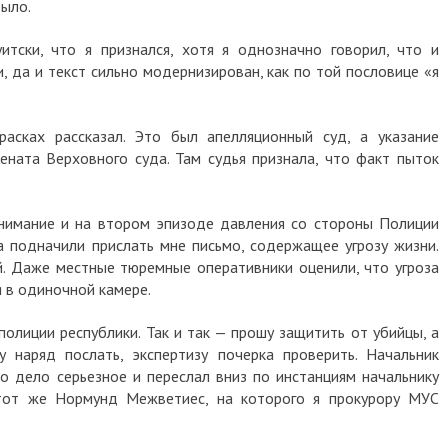
было.
итски, что я признался, хотя я однозначно говорил, что и
ои, да и текст сильно модернизирован, как по той пословице «я
сках рассказал. Это был апелляционный суд, а указание
ната Верховного суда. Там судья признала, что факт пыток
нимание и на втором эпизоде давления со стороны Полиции
та подначили прислать мне письмо, содержащее угрозу жизни.
. Даже местные тюремные оперативники оценили, что угроза
я в одиночной камере.
полиции республики. Так и так — прошу защитить от убийцы, а
 наряд послать, экспертизу почерка проверить. Начальник
то дело серьезное и переслал вниз по инстанциям начальнику
тот же Нормунд Межветиес, на которого я прокурору МУС