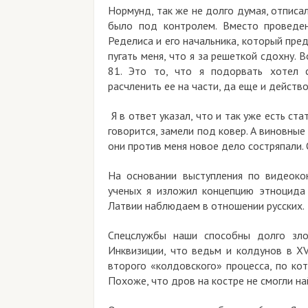
Нормунд, так же не долго думая, отписал
было под контролем. Вместо проведен
Ределиса и его начальника, который пред
пугать меня, что я за решеткой сдохну. 
81. Это то, что я подорвать хотел с
расчленить ее на части, да еще и действ
Я в ответ указал, что и так уже есть ста
говорится, замели под ковер. А виновные
они против меня новое дело состряпали. 
На основании выступления по видеоко
ученых я изложил концепцию этноцида
Латвии наблюдаем в отношении русских.
Спецслужбы наши способны долго зло
Инквизиции, что ведьм и колдунов в XV
второго «колдовского» процесса, по ко
Похоже, что дров на костре не смогли най