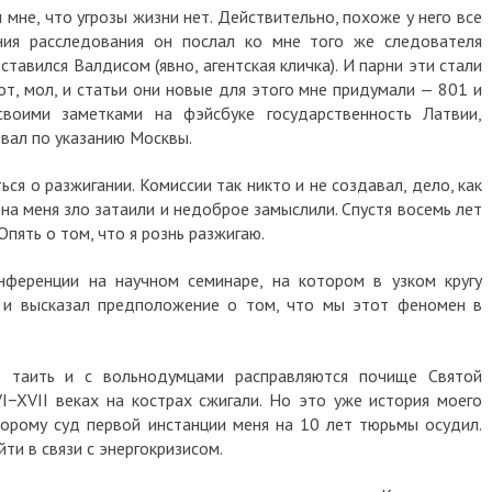
 мне, что угрозы жизни нет. Действительно, похоже у него все
ия расследования он послал ко мне того же следователя
ставился Валдисом (явно, агентская кличка). И парни эти стали
Вот, мол, и статьи они новые для этого мне придумали — 801 и
воими заметками на фэйсбуке государственность Латвии,
овал по указанию Москвы.
ться о разжигании. Комиссии так никто и не создавал, дело, как
 на меня зло затаили и недоброе замыслили. Спустя восемь лет
Опять о том, что я рознь разжигаю.
нференции на научном семинаре, на котором в узком кругу
 и высказал предположение о том, что мы этот феномен в
 таить и с вольнодумцами расправляются почище Святой
I−XVII веках на кострах сжигали. Но это уже история моего
торому суд первой инстанции меня на 10 лет тюрьмы осудил.
ти в связи с энергокризисом.