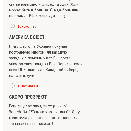
статье написано и о предидущих).Хотя
может быть и больше. С еще большими
цифрами - РФ страна чудес... :)
Только что
АМЕРИКА ВОЮЕТ
И что с того...? Украина получает
постоянную многомиллиардную
западную помощь.А вот РФ, после
уничтожения складов Вайлберис и почти
всех НПЗ вплоть до Западной Сибири,
надо выкручи
1 час назад
СКОРО ПРОЗРЕЮТ
Есть ли у вас план, мистер Фикс/
Зелебобик?!Есть ли у меня план?! Да у
меня куча разных планов - от конопли -
до марихуаны с коксом!