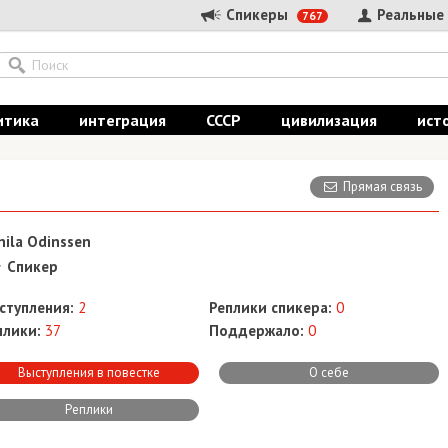
Спикеры
Реальные
767
итика
интеграция
СССР
цивилизация
ист
Прямая связь
nila Odinssen
Спикер
ступления:
2
Реплики спикера:
0
плики:
37
Поддержало:
0
Выступления в повестке
О себе
Реплики