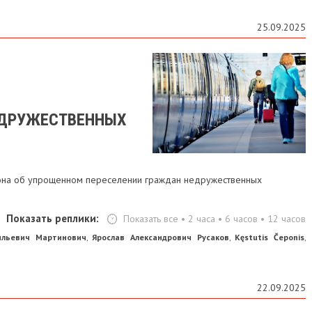
25.09.2025
ЕДРУЖЕСТВЕННЫХ
акона об упрощенном переселении граждан недружественных
Показать реплики:
Показать все
•
2 часа
•
6 часов
•
12 часов
ильевич Мартинович
Ярослав Александрович Русаков
Kęstutis Čeponis
,
,
,
22.09.2025