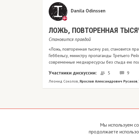
Danila Odinssen
​ЛОЖЬ, ПОВТОРЕННАЯ ТЫСЯ
Становится правдой
«Ложь, повторенная тысячу раз, становится пр
Геббельсу, министру пропаганды Третьего Рейха
современные медиаресурсы без стыда ею пол
Участники дискуссии:
5
9
Леонид Соколов
Ярослав Александрович Русаков
,
,
Copyright © 2011 - 2026 Imho Club
О са
Мы используем co
Устав
продолжаете использов
Усло