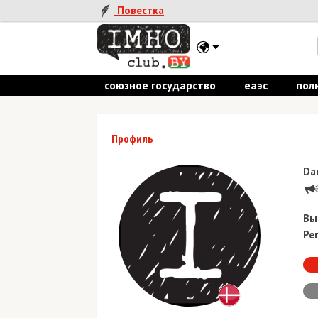
Повестка
союзное государство
еаэс
пол
Профиль
Da
Вы
Ре