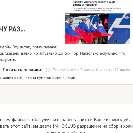
ЧУ РАЗ…
авдой». Эту цитату приписывают
. Сказано давно, но актуально до сих пор. Настолько актуально, что
ьзуются.
Показать реплики:
Показать все
•
2 часа
•
6 часов
•
12 часов
Vladimir Kirsh
Роланд Руматов
Victoria Dorais
,
,
йте
Прямая связь с Председателем
okies-файлы, чтобы улучшить работу сайта и Ваше взаимодейств
Прямая связь c членами клуба
ать этот сайт, вы даете IMHOCLUB разрешение на сбор и хран
вия пользования
Реклама
вашем устройстве.