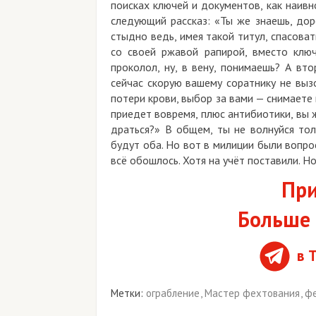
поисках ключей и документов, как наивно
следующий рассказ: «Ты же знаешь, до
стыдно ведь, имея такой титул, спасоват
со своей ржавой рапирой, вместо ключ
проколол, ну, в вену, понимаешь? А вт
сейчас скорую вашему соратнику не выз
потери крови, выбор за вами — снимаете
приедет вовремя, плюс антибиотики, вы ж
драться?» В общем, ты не волнуйся тол
будут оба. Но вот в милиции были вопрос
всё обошлось. Хотя на учёт поставили. 
При
Больше 
в 
Метки:
ограбление
,
Мастер фехтования
,
ф