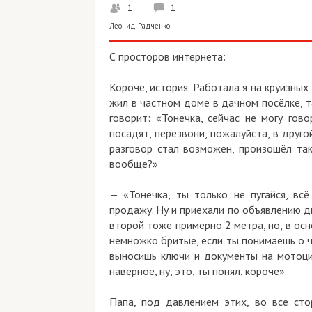
1
1
Леонид Радченко
С просторов интернета:
Короче, история. Работала я на круизных
жил в частном доме в дачном посёлке, т
говорит: «Тонечка, сейчас не могу гов
посадят, перезвони, пожалуйста, в другой
разговор стал возможен, произошёл так
вообще?»
— «Тонечка, ты только не пугайся, в
продажу. Ну и приехали по объявлению дв
второй тоже примерно 2 метра, но, в ос
немножко бритые, если ты понимаешь о чё
выносишь ключи и документы на мотоцикл
наверное, ну, это, ты понял, короче».
Папа, под давлением этих, во все ст