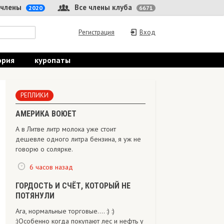
 члены
Все члены клуба
2020
6671
Регистрация
Вход
ория
куропаты
РЕПЛИКИ
АМЕРИКА ВОЮЕТ
А в Литве литр молока уже стоит
дешевле одного литра бензина, я уж не
говорю о солярке.
6 часов назад
ГОРДОСТЬ И СЧЁТ, КОТОРЫЙ НЕ
ПОТЯНУЛИ
Ага, нормальные торговые.... :) :)
:)Особенно когда покупают лес и нефть у