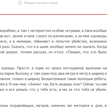
больше месяца назад
 кораблях, а там с интернетом особая ситуация, а папа вообще
ак вот, звоню я папе строго по расписанию, а он мне однажды
орить, я в милиции, обвиняют в попытке убийства, возможно
 раз». Сказать, что я в шоке, вообще ничего не сказать. Когда
ой диалог, точнее рассказ, по итогу: «Паааап, что это было
сё хорошо. Просто я один из своих мотоциклов выложил на
а парня. Выхожу, а там один под два метра и метр в ширину и
новном, только в ширину. Внушительные такие молодые ребята,
м я. И они мне: «Значит так, батя, видишь нож? Сейчас ты нам
 и все деньги, что у тебя есть, а мы за это тебя не убьём,
ороны подавляющих, метров, конечно же метнулся в дом, в