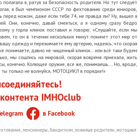
 полагала я, ратуя за безопасность родителя. Но тут следует
рогая, я был чемпионом СССР по фехтованию среди юниоров,
ь перед ножом, даже если тебе 74, не правда ли? Ну, вышел я
ей. Они, конечно, давай смеяться, а я одному сразу бедро
орому у горла клинок поставил и говорю: «Слушайте, если мы
овем, то он в течении нескольких минут покинет этот мир от
 вашу одежду и пережимаете ему артерию, надеясь, что скорая
е понимаете, давно не чищенный клинок... или всё таки будем
ько, мы сошлись на мировой, скорая вовремя приехала, жить
ы, конечно. Колющее оружие, все же, понимаешь.... Но, вроде,
Но ты только не волнуйся, МОТОЦИКЛ в порядке!»
соединяйтесь!
контента IMHOclub
Telegram
в Facebook
ехтование
,
пенсионеры
,
бандитизм
,
пожилые родители
,
мотоцикл