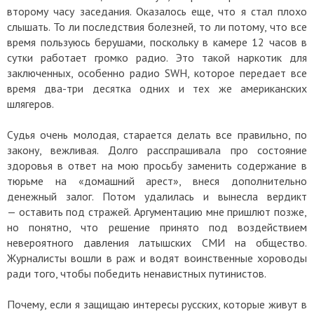
второму часу заседания. Оказалось еще, что я стал плохо
слышать. То ли последствия болезней, то ли потому, что все
время пользуюсь берушами, поскольку в камере 12 часов в
сутки работает громко радио. Это такой наркотик для
заключенных, особенно радио SWH, которое передает все
время два-три десятка одних и тех же американских
шлягеров.
Судья очень молодая, старается делать все правильно, по
закону, вежливая. Долго расспрашивала про состояние
здоровья в ответ на мою просьбу заменить содержание в
тюрьме на «домашний арест», внеся дополнительно
денежный залог. Потом удалилась и вынесла вердикт
— оставить под стражей. Аргументацию мне пришлют позже,
но понятно, что решение принято под воздействием
невероятного давления латышских СМИ на общество.
Журналисты вошли в раж и водят воинственные хороводы
ради того, чтобы победить ненавистных путинистов.
Почему, если я защищаю интересы русских, которые живут в