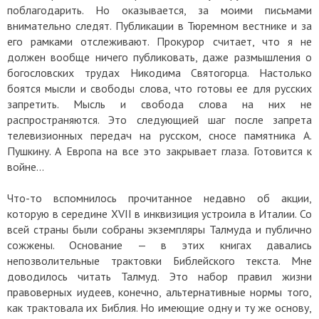
поблагодарить. Но оказывается, за моими письмами
внимательно следят. Публикации в Тюремном вестнике и за
его рамками отслеживают. Прокурор считает, что я не
должен вообще ничего публиковать, даже размышления о
богословских трудах Никодима Святогорца. Настолько
боятся мысли и свободы слова, что готовы ее для русских
запретить. Мысль и свобода слова на них не
распространяются. Это следующией шаг после запрета
телевизионных передач на русском, сносе памятника А.
Пушкину. А Европа на все это закрывает глаза. Готовится к
войне…
Что-то вспомнилось прочитанное недавно об акции,
которую в середине XVII в инквизиция устроила в Италии. Со
всей страны были собраны экземпляры Талмуда и публично
сожжены. Основание — в этих книгах давались
непозволительные трактовки Библейского текста. Мне
доводилось читать Талмуд. Это набор правил жизни
правоверных иудеев, конечно, альтернативные нормы того,
как трактовала их Библия. Но имеющие одну и ту же основу,