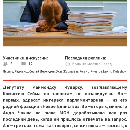
Участники дискуссии:
Последняя реплика:
5
12
больше месяца назад
Леонид Радченко
,
Сергей Леонидов
,
Элла Журавлёва
,
Роланд Руматов
,
Leonid Kuleshov
Депутату Раймондсу Чударсу, возглавляющему
Комиссию Сейма по запросам, не позавидуешь. Во—
первых, адресат интереса парламентариев — из его
родной фракции «Новое Единство». Во—вторых, министр
Анда Чакша во главе МОН дорабатывала как раз
последний день, когда ей пришлось отвечать на запрос.
А в—третьих, тема, как говорят, сенситивная — госязык, к