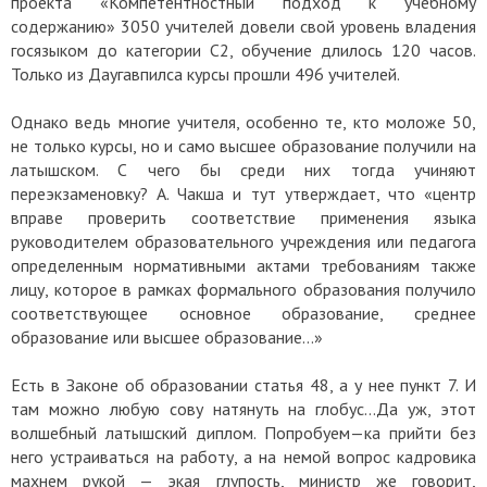
проекта «Компетентностный подход к учебному
содержанию» 3050 учителей довели свой уровень владения
госязыком до категории C2, обучение длилось 120 часов.
Только из Даугавпилса курсы прошли 496 учителей.
Однако ведь многие учителя, особенно те, кто моложе 50,
не только курсы, но и само высшее образование получили на
латышском. С чего бы среди них тогда учиняют
переэкзаменовку? А. Чакша и тут утверждает, что «центр
вправе проверить соответствие применения языка
руководителем образовательного учреждения или педагога
определенным нормативными актами требованиям также
лицу, которое в рамках формального образования получило
соответствующее основное образование, среднее
образование или высшее образование…»
Есть в Законе об образовании статья 48, а у нее пункт 7. И
там можно любую сову натянуть на глобус…Да уж, этот
волшебный латышский диплом. Попробуем—ка прийти без
него устраиваться на работу, а на немой вопрос кадровика
махнем рукой — экая глупость, министр же говорит,