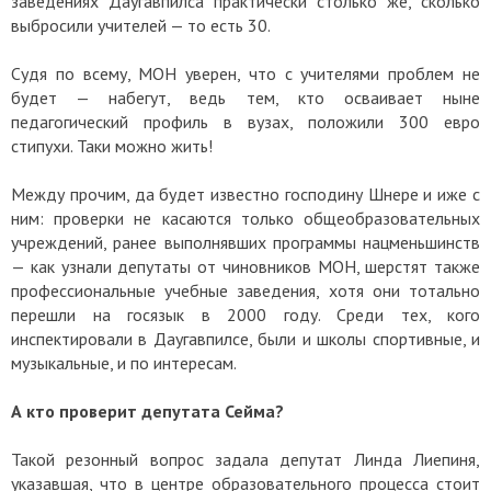
заведениях Даугавпилса практически столько же, сколько
выбросили учителей — то есть 30.
Судя по всему, МОН уверен, что с учителями проблем не
будет — набегут, ведь тем, кто осваивает ныне
педагогический профиль в вузах, положили 300 евро
стипухи. Таки можно жить!
Между прочим, да будет известно господину Шнере и иже с
ним: проверки не касаются только общеобразовательных
учреждений, ранее выполнявших программы нацменьшинств
— как узнали депутаты от чиновников МОН, шерстят также
профессиональные учебные заведения, хотя они тотально
перешли на госязык в 2000 году. Среди тех, кого
инспектировали в Даугавпилсе, были и школы спортивные, и
музыкальные, и по интересам.
А кто проверит депутата Сейма?
Такой резонный вопрос задала депутат Линда Лиепиня,
указавшая, что в центре образовательного процесса стоит