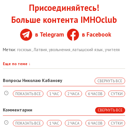
Присоединяйтесь!
Больше контента IMHOclub
в Telegram
в Facebook
Метки:
госязык
,
Латвия
,
увольнения
,
латышский язык
,
учителя
Еще по теме
↓
Вопросы Николаю Кабанову
СВЕРНУТЬ ВСЕ
ПОКАЗАТЬ ВСЕ
1 ЧАС
2 ЧАСА
6 ЧАСОВ
СУТКИ
Комментарии
СВЕРНУТЬ ВСЕ
ПОКАЗАТЬ ВСЕ
1 ЧАС
2 ЧАСА
6 ЧАСОВ
СУТКИ