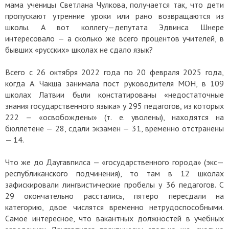
мама ученицы Светлана Чулкова, получается так, что дети
пропускают утренние уроки или рано возвращаются из
школы. А вот коллегу—депутата Эдвинса Шнере
интересовало — а сколько же всего процентов учителей, в
бывших «русских» школах не сдало язык?
Всего с 26 октября 2022 года по 20 февраля 2025 года,
когда А. Чакша занимала пост руководителя МОН, в 109
школах Латвии были констатированы «недостаточные
знания государственного языка» у 295 педагогов, из которых
222 — «освобождены» (т. е. уволены), находятся на
бюллетене — 28, сдали экзамен — 31, временно отстранены
— 14.
Что же до Даугавпилса — «государственного города» (экс—
республиканского подчинения), то там в 12 школах
зафискировали лингвистические пробелы у 36 педагогов. С
29 окончательно расстались, пятеро пересдали на
категорию, двое числятся временно нетрудоспособными.
Самое интересное, что вакантных должностей в учебных